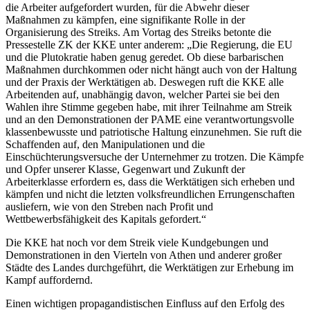
die Arbeiter aufgefordert wurden, für die Abwehr dieser
Maßnahmen zu kämpfen, eine signifikante Rolle in der
Organisierung des Streiks. Am Vortag des Streiks betonte die
Pressestelle ZK der KKE unter anderem: „Die Regierung, die EU
und die Plutokratie haben genug geredet. Ob diese barbarischen
Maßnahmen durchkommen oder nicht hängt auch von der Haltung
und der Praxis der Werktätigen ab. Deswegen ruft die KKE alle
Arbeitenden auf, unabhängig davon, welcher Partei sie bei den
Wahlen ihre Stimme gegeben habe, mit ihrer Teilnahme am Streik
und an den Demonstrationen der PAME eine verantwortungsvolle
klassenbewusste und patriotische Haltung einzunehmen. Sie ruft die
Schaffenden auf, den Manipulationen und die
Einschüchterungsversuche der Unternehmer zu trotzen. Die Kämpfe
und Opfer unserer Klasse, Gegenwart und Zukunft der
Arbeiterklasse erfordern es, dass die Werktätigen sich erheben und
kämpfen und nicht die letzten volksfreundlichen Errungenschaften
ausliefern, wie von den Streben nach Profit und
Wettbewerbsfähigkeit des Kapitals gefordert.“
Die KKE hat noch vor dem Streik viele Kundgebungen und
Demonstrationen in den Vierteln von Athen und anderer großer
Städte des Landes durchgeführt, die Werktätigen zur Erhebung im
Kampf auffordernd.
Einen wichtigen propagandistischen Einfluss auf den Erfolg des