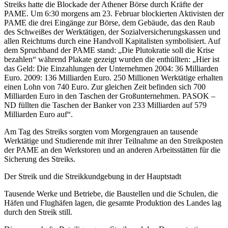
Streiks hatte die Blockade der Athener Börse durch Kräfte der
PAME. Um 6:30 morgens am 23. Februar blockierten Aktivisten der
PAME die drei Eingänge zur Börse, dem Gebäude, das den Raub
des Schweißes der Werktätigen, der Sozialversicherungskassen und
allen Reichtums durch eine Handvoll Kapitalisten symbolisiert. Auf
dem Spruchband der PAME stand: „Die Plutokratie soll die Krise
bezahlen“ während Plakate gezeigt wurden die enthüllten: „Hier ist
das Geld: Die Einzahlungen der Unternehmen 2004: 36 Milliarden
Euro. 2009: 136 Milliarden Euro. 250 Millionen Werktätige erhalten
einen Lohn von 740 Euro. Zur gleichen Zeit befinden sich 700
Milliarden Euro in den Taschen der Großunternehmen. PASOK –
ND füllten die Taschen der Banker von 233 Milliarden auf 579
Milliarden Euro auf“.
Am Tag des Streiks sorgten vom Morgengrauen an tausende
Werktätige und Studierende mit ihrer Teilnahme an den Streikposten
der PAME an den Werkstoren und an anderen Arbeitsstätten für die
Sicherung des Streiks.
Der Streik und die Streikkundgebung in der Hauptstadt
Tausende Werke und Betriebe, die Baustellen und die Schulen, die
Häfen und Flughäfen lagen, die gesamte Produktion des Landes lag
durch den Streik still.