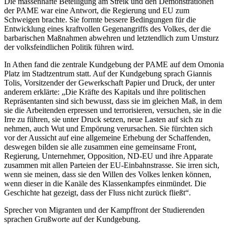
Die massenhafte Beteiligung am Streik und den Demonstrationen
der PAME war eine Antwort, die Regierung und EU zum
Schweigen brachte. Sie formte bessere Bedingungen für die
Entwicklung eines kraftvollen Gegenangriffs des Volkes, der die
barbarischen Maßnahmen abwehren und letztendlich zum Umsturz
der volksfeindlichen Politik führen wird.
In Athen fand die zentrale Kundgebung der PAME auf dem Omonia
Platz im Stadtzentrum statt. Auf der Kundgebung sprach Giannis
Tolis, Vorsitzender der Gewerkschaft Papier und Druck, der unter
anderem erklärte: „Die Kräfte des Kapitals und ihre politischen
Repräsentanten sind sich bewusst, dass sie im gleichen Maß, in dem
sie die Arbeitenden erpressen und terrorisieren, versuchen, sie in die
Irre zu führen, sie unter Druck setzen, neue Lasten auf sich zu
nehmen, auch Wut und Empörung verursachen. Sie fürchten sich
vor der Aussicht auf eine allgemeine Erhebung der Schaffenden,
deswegen bilden sie alle zusammen eine gemeinsame Front,
Regierung, Unternehmer, Opposition, ND-EU und ihre Apparate
zusammen mit allen Parteien der EU-Einbahnstrasse. Sie irren sich,
wenn sie meinen, dass sie den Willen des Volkes lenken können,
wenn dieser in die Kanäle des Klassenkampfes einmündet. Die
Geschichte hat gezeigt, dass der Fluss nicht zurück fließt“.
Sprecher von Migranten und der Kampffront der Studierenden
sprachen Grußworte auf der Kundgebung.