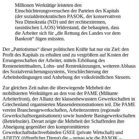
Millionen Werktätige leisteten den
Einschüchterungsversuchen der Parteien des Kapitals
(der sozialdemokratischen PASOK, der konservativen
Nea Dimokratia (ND) und der rechtsextremen,
rassistischen LAOS) Widerstand, die behaupten, dass
die Arbeiter sich für „die Rettung des Landes vor dem
Bankrott“ fügen müssten.
Der „Patriotismus“ dieser politischen Kräfte hat nur ein Ziel: den
Profit des Kapitals zu erhalten und zu vergrößern auf Kosten der
Errungenschaften der Arbeiter, mittels Erhöhung des
Renteneintrittsalters, Lohn- und Rentenkürzungen, weiteren Abbaus
des Sozialversicherungssystems, Verschlechterung der
Arbeitsbedingungen und Anhebung der volksfeindlichen Steuern.
Zur gleichen Zeit nahm die überwiegende Mehrheit der
mobilisierten Werktätigen an den von der PAME (Militante
Arbeiterfront), der Allianz der klassenbewussten Gewerkschaften in
Griechenland organisierten Massendemonstrationen teil. Die PAME
vereint Branchengewerkschaften, Arbeiterzentren (regionale
Gewerkschaftsorganisationen) sowie hunderte Basisgewerkschaften
(Betriebsräte). Derart zeigte die Mehrheit der Schaffenden ihre
Abneigung gegenüber den kompromittierten
Gewerkschaftsdachverbänden GSEE (private Wirtschaft) und
ADEDY (öffentlicher Dienst) die – genau wie die PASOK –