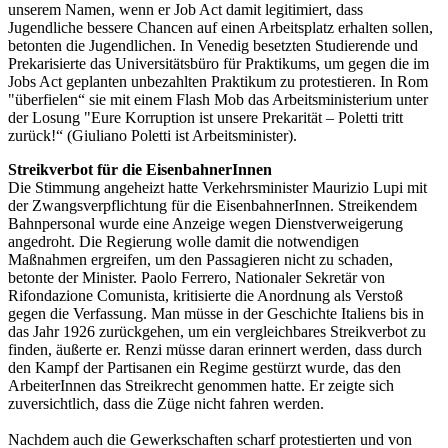
unserem Namen, wenn er Job Act damit legitimiert, dass
Jugendliche bessere Chancen auf einen Arbeitsplatz erhalten sollen,
betonten die Jugendlichen. In Venedig besetzten Studierende und
Prekarisierte das Universitätsbüro für Praktikums, um gegen die im
Jobs Act geplanten unbezahlten Praktikum zu protestieren. In Rom
"überfielen“ sie mit einem Flash Mob das Arbeitsministerium unter
der Losung "Eure Korruption ist unsere Prekarität – Poletti tritt
zurück!“ (Giuliano Poletti ist Arbeitsminister).
Streikverbot für die EisenbahnerInnen
Die Stimmung angeheizt hatte Verkehrsminister Maurizio Lupi mit
der Zwangsverpflichtung für die EisenbahnerInnen. Streikendem
Bahnpersonal wurde eine Anzeige wegen Dienstverweigerung
angedroht. Die Regierung wolle damit die notwendigen
Maßnahmen ergreifen, um den Passagieren nicht zu schaden,
betonte der Minister. Paolo Ferrero, Nationaler Sekretär von
Rifondazione Comunista, kritisierte die Anordnung als Verstoß
gegen die Verfassung. Man müsse in der Geschichte Italiens bis in
das Jahr 1926 zurückgehen, um ein vergleichbares Streikverbot zu
finden, äußerte er. Renzi müsse daran erinnert werden, dass durch
den Kampf der Partisanen ein Regime gestürzt wurde, das den
ArbeiterInnen das Streikrecht genommen hatte. Er zeigte sich
zuversichtlich, dass die Züge nicht fahren werden.
Nachdem auch die Gewerkschaften scharf protestierten und von