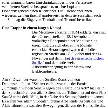
einer unannehmbaren Einschränkung des in der Verfassung
verankerten Streikrechts sprachen, machte Lupi am
Donnerstagabend einen Rückzieher. Die EisenbahnerInnen
wiederum zeigten ihren Kampfesgeist, in dem sie zusätzlich auch
am Sonntag die Züge von Trenitalia und Trenord bestreikten.
Eine Etappe in einem langen Kampf
Die Metallgewerkschaft FIOM erklärte, dass mit
dem Generalstreik am 12. Dezember ein
vorläufiger Höhepunkt einer Mobilisierung
erreicht ist, die sich über einige Monate
erstreckte. Herausragend waren dabei die
regionalen Streiks am 17. Oktober und der 14.
November mit dem „
Tag des gesellschaftlichen
Streiks
“ und der landesweiten
Arbeitsniederlegung in der Metall- und
Elektroindustrie.
Am 3. Dezember waren die Straßen Roms voll von
DemonstrantInnen. "Schämt euch!“ war eine der Parolen.
„Umzingeln wir den Senat - gegen das Gesetz Jobs Act!“ hieß es in
den Sprechchören von allen Seiten, als die Teilnehmer auf dem Platz
Sant´Andrea della Valle, in der Nähe des Senatsgebäudes ankamen.
Es waren vor allem Studenten, prekär Arbeitende, Arbeitslose und
AktivistInnen der sozialen Bewegungen, die von der Haltestelle des