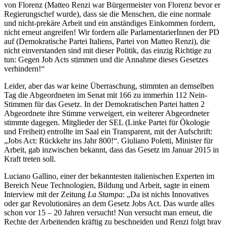
von Florenz (Matteo Renzi war Bürgermeister von Florenz bevor er
Regierungschef wurde), dass sie die Menschen, die eine normale
und nicht-prekäre Arbeit und ein anständiges Einkommen fordern,
nicht erneut angreifen! Wir fordern alle ParlamentarierInnen der PD
auf (Demokratische Partei Italiens, Partei von Matteo Renzi), die
nicht einverstanden sind mit dieser Politik, das einzig Richtige zu
tun: Gegen Job Acts stimmen und die Annahme dieses Gesetzes
verhindern!“
Leider, aber das war keine Überraschung, stimmten an demselben
Tag die Abgeordneten im Senat mit 166 zu immerhin 112 Nein-
Stimmen für das Gesetz. In der Demokratischen Partei hatten 2
Abgeordnete ihre Stimme verweigert, ein weiterer Abgeordneter
stimmte dagegen. Mitglieder der SEL (Linke Partei für Ökologie
und Freiheit) entrollte im Saal ein Transparent, mit der Aufschrift:
„Jobs Act: Rückkehr ins Jahr 800!“. Giuliano Poletti, Minister für
Arbeit, gab inzwischen bekannt, dass das Gesetz im Januar 2015 in
Kraft treten soll.
Luciano Gallino, einer der bekanntesten italienischen Experten im
Bereich Neue Technologien, Bildung und Arbeit, sagte in einem
Interview mit der Zeitung
La
Stampa
: „Da ist nichts Innovatives
oder gar Revolutionäres an dem Gesetz Jobs Act. Das wurde alles
schon vor 15 – 20 Jahren versucht! Nun versucht man erneut, die
Rechte der Arbeitenden kräftig zu beschneiden und Renzi folgt brav