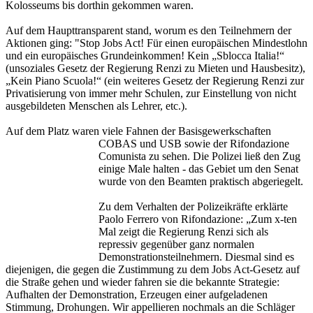
Kolosseums bis dorthin gekommen waren.
Auf dem Haupttransparent stand, worum es den Teilnehmern der
Aktionen ging: "Stop Jobs Act! Für einen europäischen Mindestlohn
und ein europäisches Grundeinkommen! Kein „Sblocca Italia!“
(unsoziales Gesetz der Regierung Renzi zu Mieten und Hausbesitz),
„Kein Piano Scuola!“ (ein weiteres Gesetz der Regierung Renzi zur
Privatisierung von immer mehr Schulen, zur Einstellung von nicht
ausgebildeten Menschen als Lehrer, etc.).
Auf dem Platz waren viele Fahnen der Basisgewerkschaften
COBAS und USB sowie der
Rifondazione
Comunista zu sehen. Die Polizei ließ den Zug
einige Male halten - das Gebiet um den Senat
wurde von den Beamten praktisch abgeriegelt.
Zu dem Verhalten der Polizeikräfte erklärte
Paolo Ferrero von Rifondazione: „Zum x-ten
Mal zeigt die Regierung Renzi sich als
repressiv gegenüber ganz normalen
Demonstrationsteilnehmern. Diesmal sind es
diejenigen, die gegen die Zustimmung zu dem Jobs Act-Gesetz auf
die Straße gehen und wieder fahren sie die bekannte Strategie:
Aufhalten der Demonstration, Erzeugen einer aufgeladenen
Stimmung, Drohungen. Wir appellieren nochmals an die Schläger