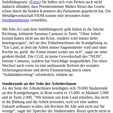
Stabilitätsgesetz. (
Fotos
) Sie ließen sich vom Protest auch nicht
dadurch abhalten, dass Premierminister Matteo Renzi das Gesetz
schon durch die beiden Kammern des Parlaments gepeitscht hat. Die
Metallgewerkschaft FIOM konnte eine besonders hohe
Streikbeteiligung
vermelden.
Mit Jobs Act und dem Stabilitätsgesetz geht Italien in die falsche
Richtung, kritisierte Susanna Camusso in Turin. "Ohne Arbeit
kommt Italien nicht aus der Krise, sondern wird immer tiefer
hineingezogen“, rief sie den TeilnehmerInnen der Kundgebung zu.
"Ein Land, in dem die Arbeit immer fragmentierter wird und ohne
Rechte ist, greift die Armut immer weiter um sich“, sagte sie unter
großem Beifall. Die CGIL ist keine Gewerkschaft des “NEIN”,
betonte Camusso, sondern hat Vorschläge ausgearbeitet. Für einen
Wechsel nach vorne ist eine umfassende Reform der sozialen
Sicherungssysteme und deren Finanzierung durch einen
"Solidaritätsvertrag“ erforderlich, erklärte sie.
Studierende an der Seite der ArbeiterInnen
An der Seite der ArbeiterInnen beteiligten sich 70.000 Studierende
an den Kundgebungen; in Rom waren es 15.000, in Mailand 5.000
und in Turin 2.000. "Wir können uns kein Land erlauben, das nicht
in die Bildung und die Arbeit investiert, weil wir eine andere
Zukunft aufbauen wollen, mit Rechten für Alle und nicht nur für
wenige“, sagte der Sprecher der Studierenden. Renzi spricht nicht in