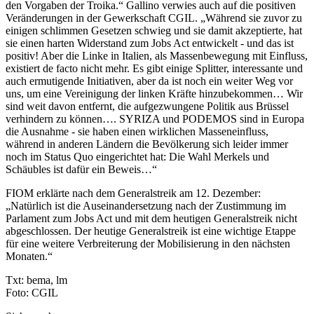
den Vorgaben der Troika.“ Gallino verwies auch auf die positiven
Veränderungen in der Gewerkschaft CGIL. „Während sie zuvor zu
einigen schlimmen Gesetzen schwieg und sie damit akzeptierte, hat
sie einen harten Widerstand zum Jobs Act entwickelt - und das ist
positiv! Aber die Linke in Italien, als Massenbewegung mit Einfluss,
existiert de facto nicht mehr. Es gibt einige Splitter, interessante und
auch ermutigende Initiativen, aber da ist noch ein weiter Weg vor
uns, um eine Vereinigung der linken Kräfte hinzubekommen… Wir
sind weit davon entfernt, die aufgezwungene Politik aus Brüssel
verhindern zu können…. SYRIZA und PODEMOS sind in Europa
die Ausnahme - sie haben einen wirklichen Masseneinfluss,
während in anderen Ländern die Bevölkerung sich leider immer
noch im Status Quo eingerichtet hat: Die Wahl Merkels und
Schäubles ist dafür ein Beweis…“
FIOM erklärte nach dem Generalstreik am 12. Dezember:
„Natürlich ist die Auseinandersetzung nach der Zustimmung im
Parlament zum Jobs Act und mit dem heutigen Generalstreik nicht
abgeschlossen. Der heutige Generalstreik ist eine wichtige Etappe
für eine weitere Verbreiterung der Mobilisierung in den nächsten
Monaten.“
Txt: bema, lm
Foto: CGIL