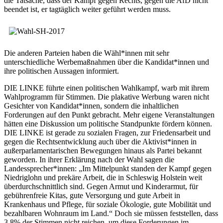
die Tatsache, dass der Kampf gegen Rechts, gegen die AfD nicht
beendet ist, er tagtäglich weiter geführt werden muss.
Die anderen Parteien haben die Wähl*innen mit sehr
unterschiedliche Werbemaßnahmen über die Kandidat*innen und
ihre politischen Aussagen informiert.
DIE LINKE führte einen politischen Wahlkampf, warb mit ihrem
Wahlprogramm für Stimmen. Die plakative Werbung waren nicht
Gesichter von Kandidat*innen, sondern die inhaltlichen
Forderungen auf den Punkt gebracht. Mehr eigene Veranstaltungen
hätten eine Diskussion um politische Standpunkte fördern können.
DIE LINKE ist gerade zu sozialen Fragen, zur Friedensarbeit und
gegen die Rechtsentwicklung auch über die Aktivist*innen in
außerparlamentarischen Bewegungen hinaus als Partei bekannt
geworden. In ihrer Erklärung nach der Wahl sagen die
Landessprecher*innen: „Im Mittelpunkt standen der Kampf gegen
Niedriglohn und prekäre Arbeit, die in Schleswig Holstein weit
überdurchschnittlich sind. Gegen Armut und Kinderarmut, für
gebührenfreie Kitas, gute Versorgung und gute Arbeit in
Krankenhaus und Pflege, für soziale Ökologie, gute Mobilität und
bezahlbaren Wohnraum im Land.“ Doch sie müssen feststellen, dass
3,8% der Stimmen nicht reichen, um diese Forderungen im