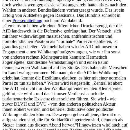
doch weitaus weniger, als sie selbst angestrebt hatte, als es nach den
Wahlen in anderen Bundesländern vorhergesagt wurde. Das ist ein
Erfolg von Aufstehen gegen Rassismus. Das Bündnis schreibt in
einer
Pressemitteilung
noch am Wahlabend:
„Gemeinsam haben wir einen öffentlichen Druck erzeugt, der die
AfD landesweit in die Defensive gedrängt hat. Der Versuch, sich
mit ihrer widerwärtigen rassistischen, antifeministischen und
homofeindlichen Position als "normale" Partei zu etablieren, ist
grandios gescheitert. Vielmehr haben wir der AfD mit unserem
Engagement einen Wahlkampf aufgezwungen, wie wir ihn sonst
von anderen rechten Kleinstparteien kannten: Hermetisch
abgeriegelte, klandestine Veranstaltungen und einen kaum
nennenswerten Wahlkampf auf der Straße. Das haben die Menschen
im Land wahrgenommen. Niemand, der die AfD im Wahlkampf
erlebt hat, konnte die Erzählung glauben, es hier mit einer normalen
Partei zu tun zu haben.“ Weiter wird festgestellt: „Zentral ist aber:
Die AfD hat nicht nur den Wahlkampf einer rechten Kleinstpartei
geführt, sie wird - und das ist unser Verdienst - auch die
parlamentarische Existenz einer solchen führen. Sie wird - wie
zuvor DLVH und DVU - von den anderen politischen Akteur_
innen isoliert werden und keinerlei diskursive oder politische
Wirkung entfalten können. Deswegen gehen all jene, die mit uns
aufgestanden sind, die für Solidarität eingetreten sind, dennoch als
Sieger_innen aus diesem Abend hervor.“Hingewiesen wird auch auf