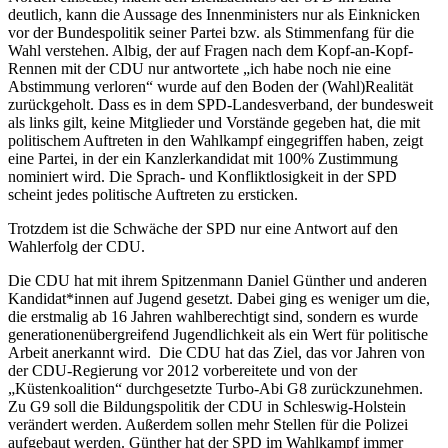
deutlich, kann die Aussage des Innenministers nur als Einknicken
vor der Bundespolitik seiner Partei bzw. als Stimmenfang für die
Wahl verstehen. Albig, der auf Fragen nach dem Kopf-an-Kopf-
Rennen mit der CDU nur antwortete „ich habe noch nie eine
Abstimmung verloren“ wurde auf den Boden der (Wahl)Realität
zurückgeholt. Dass es in dem SPD-Landesverband, der bundesweit
als links gilt, keine Mitglieder und Vorstände gegeben hat, die mit
politischem Auftreten in den Wahlkampf eingegriffen haben, zeigt
eine Partei, in der ein Kanzlerkandidat mit 100% Zustimmung
nominiert wird. Die Sprach- und Konfliktlosigkeit in der SPD
scheint jedes politische Auftreten zu ersticken.
Trotzdem ist die Schwäche der SPD nur eine Antwort auf den
Wahlerfolg der CDU.
Die CDU hat mit ihrem Spitzenmann Daniel Günther und anderen
Kandidat*innen auf Jugend gesetzt. Dabei ging es weniger um die,
die erstmalig ab 16 Jahren wahlberechtigt sind, sondern es wurde
generationenübergreifend Jugendlichkeit als ein Wert für politische
Arbeit anerkannt wird. Die CDU hat das Ziel, das vor Jahren von
der CDU-Regierung vor 2012 vorbereitete und von der
„Küstenkoalition“ durchgesetzte Turbo-Abi G8 zurückzunehmen.
Zu G9 soll die Bildungspolitik der CDU in Schleswig-Holstein
verändert werden. Außerdem sollen mehr Stellen für die Polizei
aufgebaut werden. Günther hat der SPD im Wahlkampf immer