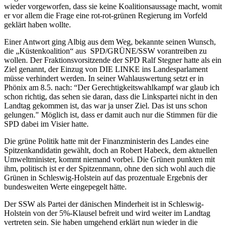
wieder vorgeworfen, dass sie keine Koalitionsaussage macht, womit
er vor allem die Frage eine rot-rot-grünen Regierung im Vorfeld
geklärt haben wollte.
Einer Antwort ging Albig aus dem Weg, bekannte seinen Wunsch,
die „Küstenkoalition“ aus SPD/GRÜNE/SSW vorantreiben zu
wollen. Der Fraktionsvorsitzende der SPD Ralf Stegner hatte als ein
Ziel genannt, der Einzug von DIE LINKE ins Landesparlament
müsse verhindert werden. In seiner Wahlauswertung setzt er in
Phönix am 8.5. nach: “Der Gerechtigkeitswahlkampf war glaub ich
schon richtig, das sehen sie daran, dass die Linkspartei nicht in den
Landtag gekommen ist, das war ja unser Ziel. Das ist uns schon
gelungen." Möglich ist, dass er damit auch nur die Stimmen für die
SPD dabei im Visier hatte.
Die grüne Politik hatte mit der Finanzministerin des Landes eine
Spitzenkandidatin gewählt, doch an Robert Habeck, dem aktuellen
Umweltminister, kommt niemand vorbei. Die Grünen punkten mit
ihm, politisch ist er der Spitzenmann, ohne den sich wohl auch die
Grünen in Schleswig-Holstein auf das prozentuale Ergebnis der
bundesweiten Werte eingepegelt hätte.
Der SSW als Partei der dänischen Minderheit ist in Schleswig-
Holstein von der 5%-Klausel befreit und wird weiter im Landtag
vertreten sein. Sie haben umgehend erklärt nun wieder in die