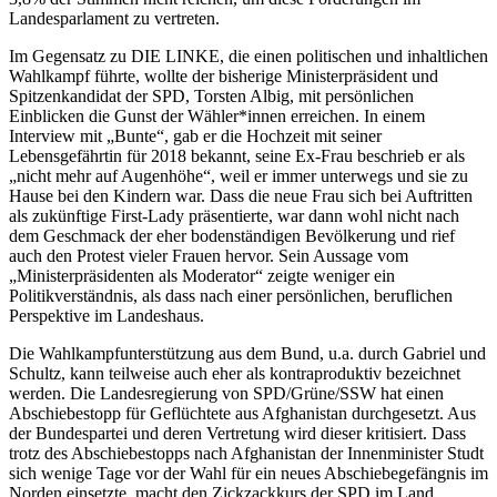
Landesparlament zu vertreten.
Im Gegensatz zu DIE LINKE, die einen politischen und inhaltlichen
Wahlkampf führte, wollte der bisherige Ministerpräsident und
Spitzenkandidat der SPD, Torsten Albig, mit persönlichen
Einblicken die Gunst der Wähler*innen erreichen. In einem
Interview mit „Bunte“, gab er die Hochzeit mit seiner
Lebensgefährtin für 2018 bekannt, seine Ex-Frau beschrieb er als
„nicht mehr auf Augenhöhe“, weil er immer unterwegs und sie zu
Hause bei den Kindern war. Dass die neue Frau sich bei Auftritten
als zukünftige First-Lady präsentierte, war dann wohl nicht nach
dem Geschmack der eher bodenständigen Bevölkerung und rief
auch den Protest vieler Frauen hervor. Sein Aussage vom
„Ministerpräsidenten als Moderator“ zeigte weniger ein
Politikverständnis, als dass nach einer persönlichen, beruflichen
Perspektive im Landeshaus.
Die Wahlkampfunterstützung aus dem Bund, u.a. durch Gabriel und
Schultz, kann teilweise auch eher als kontraproduktiv bezeichnet
werden. Die Landesregierung von SPD/Grüne/SSW hat einen
Abschiebestopp für Geflüchtete aus Afghanistan durchgesetzt. Aus
der Bundespartei und deren Vertretung wird dieser kritisiert. Dass
trotz des Abschiebestopps nach Afghanistan der Innenminister Studt
sich wenige Tage vor der Wahl für ein neues Abschiebegefängnis im
Norden einsetzte, macht den Zickzackkurs der SPD im Land