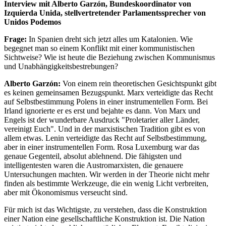
Interview mit Alberto Garzón, Bundeskoordinator von
Izquierda Unida, stellvertretender Parlamentssprecher von
Unidos Podemos
Frage:
In Spanien dreht sich jetzt alles um Katalonien. Wie
begegnet man so einem Konflikt mit einer kommunistischen
Sichtweise? Wie ist heute die Beziehung zwischen Kommunismus
und Unabhängigkeitsbestrebungen?
Alberto Garzón:
Von einem rein theoretischen Gesichtspunkt gibt
es keinen gemeinsamen Bezugspunkt. Marx verteidigte das Recht
auf Selbstbestimmung Polens in einer instrumentellen Form. Bei
Irland ignorierte er es erst und bejahte es dann. Von Marx und
Engels ist der wunderbare Ausdruck "Proletarier aller Länder,
vereinigt Euch". Und in der marxistischen Tradition gibt es von
allem etwas. Lenin verteidigte das Recht auf Selbstbestimmung,
aber in einer instrumentellen Form. Rosa Luxemburg war das
genaue Gegenteil, absolut ablehnend. Die fähigsten und
intelligentesten waren die Austromarxisten, die genauere
Untersuchungen machten. Wir werden in der Theorie nicht mehr
finden als bestimmte Werkzeuge, die ein wenig Licht verbreiten,
aber mit Ökonomismus verseucht sind.
Für mich ist das Wichtigste, zu verstehen, dass die Konstruktion
einer Nation eine gesellschaftliche Konstruktion ist. Die Nation