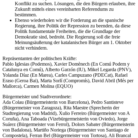
Konflikt zu suchen. Lösungen, die den Bürgern erlauben, ihre
Zukunft mittels eines vereinbarten Referendums zu
bestimmen.
Ebenso wiederholen wir die Forderung an die spanische
Regierung, ihre Politik der Repression zu beenden, da diese
Politik fundamentale Freiheiten, die die Grundlage der
Demokratie sind, bedroht. Die Regierung soll die freie
Meinungsäußerung der katalanischen Bürger am 1. Oktober
nicht verhindern.
Repräsentanten der politischen Kräfte:
Pablo Iglesias (Podemos), Xavier Domènech (En Comú Podem y
Catalunya en Comú), Alberto Garzón (IU), Mikel Legarda (PNV),
Yolanda Díaz (En Marea), Carles Campuzano (PDECat), Rafael
Eraso (Geroa Bai), Marta Sorlí (Compromís), David Abril (Més per
Mallorca), Carmen Molina (EQUO)
Bürgermeister und Stadtverordnete:
Ada Colau (Bürgermeisterin von Barcelona), Pedro Santisteve
(Bürgermeister von Zaragoza), Rita Maestre (Sprecherin der
Stadtregierung von Madrid), Xulio Ferreiro (Bürgermeister von A
Coruña), Ana Taboada (Vizebürgermeisterin von Oviedo), Jorge
Suárez (Bürgermeister von Ferrol), Dolors Sabater (Bürgermeisterin
von Badalona), Martiño Noriega (Bürgermeister von Santiago de
Compostela), Ferran Bel (Bürgermeister von Tortosa), Ali Brancal