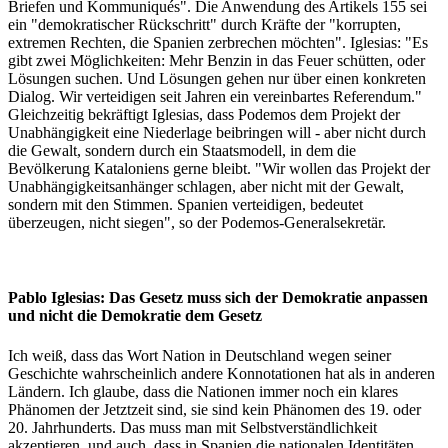
Briefen und Kommuniqués". Die Anwendung des Artikels 155 sei
ein "demokratischer Rückschritt" durch Kräfte der "korrupten,
extremen Rechten, die Spanien zerbrechen möchten". Iglesias: "Es
gibt zwei Möglichkeiten: Mehr Benzin in das Feuer schütten, oder
Lösungen suchen. Und Lösungen gehen nur über einen konkreten
Dialog. Wir verteidigen seit Jahren ein vereinbartes Referendum."
Gleichzeitig bekräftigt Iglesias, dass Podemos dem Projekt der
Unabhängigkeit eine Niederlage beibringen will - aber nicht durch
die Gewalt, sondern durch ein Staatsmodell, in dem die
Bevölkerung Kataloniens gerne bleibt. "Wir wollen das Projekt der
Unabhängigkeitsanhänger schlagen, aber nicht mit der Gewalt,
sondern mit den Stimmen. Spanien verteidigen, bedeutet
überzeugen, nicht siegen", so der Podemos-Generalsekretär.
Pablo Iglesias: Das Gesetz muss sich der Demokratie anpassen
und nicht die Demokratie dem Gesetz
Ich weiß, dass das Wort Nation in Deutschland wegen seiner
Geschichte wahrscheinlich andere Konnotationen hat als in anderen
Ländern. Ich glaube, dass die Nationen immer noch ein klares
Phänomen der Jetztzeit sind, sie sind kein Phänomen des 19. oder
20. Jahrhunderts. Das muss man mit Selbstverständlichkeit
akzeptieren, und auch, dass in Spanien die nationalen Identitäten