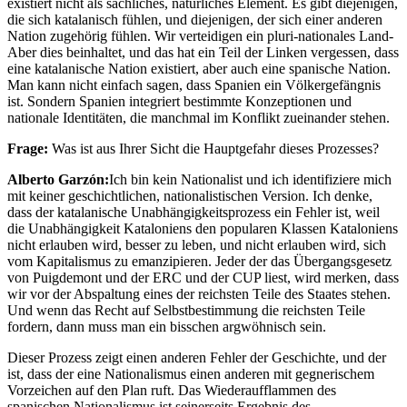
existiert nicht als sachliches, natürliches Element. Es gibt diejenigen,
die sich katalanisch fühlen, und diejenigen, der sich einer anderen
Nation zugehörig fühlen. Wir verteidigen ein pluri-nationales Land-
Aber dies beinhaltet, und das hat ein Teil der Linken vergessen, dass
eine katalanische Nation existiert, aber auch eine spanische Nation.
Man kann nicht einfach sagen, dass Spanien ein Völkergefängnis
ist. Sondern Spanien integriert bestimmte Konzeptionen und
nationale Identitäten, die manchmal im Konflikt zueinander stehen.
Frage:
Was ist aus Ihrer Sicht die Hauptgefahr dieses Prozesses?
Alberto Garzón:
Ich bin kein Nationalist und ich identifiziere mich
mit keiner geschichtlichen, nationalistischen Version. Ich denke,
dass der katalanische Unabhängigkeitsprozess ein Fehler ist, weil
die Unabhängigkeit Kataloniens den popularen Klassen Kataloniens
nicht erlauben wird, besser zu leben, und nicht erlauben wird, sich
vom Kapitalismus zu emanzipieren. Jeder der das Übergangsgesetz
von Puigdemont und der ERC und der CUP liest, wird merken, dass
wir vor der Abspaltung eines der reichsten Teile des Staates stehen.
Und wenn das Recht auf Selbstbestimmung die reichsten Teile
fordern, dann muss man ein bisschen argwöhnisch sein.
Dieser Prozess zeigt einen anderen Fehler der Geschichte, und der
ist, dass der eine Nationalismus einen anderen mit gegnerischem
Vorzeichen auf den Plan ruft. Das Wiederaufflammen des
spanischen Nationalismus ist seinerseits Ergebnis des