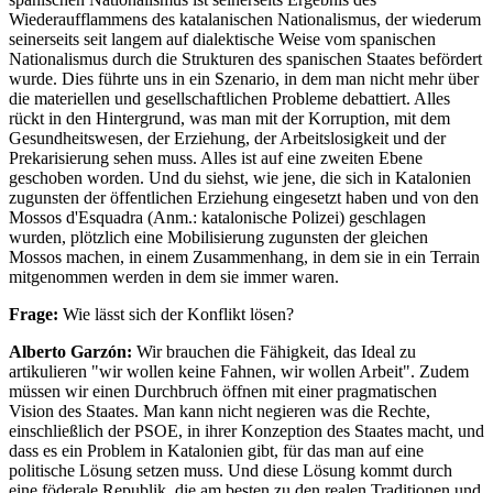
Wiederaufflammens des katalanischen Nationalismus, der wiederum
seinerseits seit langem auf dialektische Weise vom spanischen
Nationalismus durch die Strukturen des spanischen Staates befördert
wurde. Dies führte uns in ein Szenario, in dem man nicht mehr über
die materiellen und gesellschaftlichen Probleme debattiert. Alles
rückt in den Hintergrund, was man mit der Korruption, mit dem
Gesundheitswesen, der Erziehung, der Arbeitslosigkeit und der
Prekarisierung sehen muss. Alles ist auf eine zweiten Ebene
geschoben worden. Und du siehst, wie jene, die sich in Katalonien
zugunsten der öffentlichen Erziehung eingesetzt haben und von den
Mossos d'Esquadra (Anm.: katalonische Polizei) geschlagen
wurden, plötzlich eine Mobilisierung zugunsten der gleichen
Mossos machen, in einem Zusammenhang, in dem sie in ein Terrain
mitgenommen werden in dem sie immer waren.
Frage:
Wie lässt sich der Konflikt lösen?
Alberto Garzón:
Wir brauchen die Fähigkeit, das Ideal zu
artikulieren "wir wollen keine Fahnen, wir wollen Arbeit". Zudem
müssen wir einen Durchbruch öffnen mit einer pragmatischen
Vision des Staates. Man kann nicht negieren was die Rechte,
einschließlich der PSOE, in ihrer Konzeption des Staates macht, und
dass es ein Problem in Katalonien gibt, für das man auf eine
politische Lösung setzen muss. Und diese Lösung kommt durch
eine föderale Republik, die am besten zu den realen Traditionen und