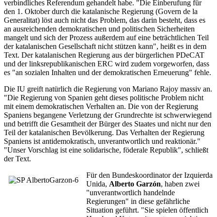
verbindliches Referendum gehandelt habe. "Die Einberufung für
den 1. Oktober durch die katalanische Regierung (Govern de la
Generalitat) löst auch nicht das Problem, das darin besteht, dass es
an ausreichenden demokratischen und politischen Sicherheiten
mangelt und sich der Prozess außerdem auf eine beträchtlichen Teil
der katalanischen Gesellschaft nicht stützen kann", heißt es in dem
Text. Der katalanischen Regierung aus der bürgerlichen PDeCAT
und der linksrepublikanischen ERC wird zudem vorgeworfen, dass
es "an sozialen Inhalten und der demokratischen Erneuerung" fehle.
Die IU greift natürlich die Regierung von Mariano Rajoy massiv an.
"Die Regierung von Spanien geht dieses politische Problem nicht
mit einem demokratischen Verhalten an. Die von der Regierung
Spaniens begangene Verletzung der Grundrechte ist schwerwiegend
und betrifft die Gesamtheit der Bürger des Staates und nicht nur den
Teil der katalanischen Bevölkerung. Das Verhalten der Regierung
Spaniens ist antidemokratisch, unverantwortlich und reaktionär."
"Unser Vorschlag ist eine solidarische, föderale Republik", schließt
der Text.
Für den Bundeskoordinator der Izquierda
Unida,
Alberto Garzón
, haben zwei
"unverantwortlich handelnde
Regierungen" in diese gefährliche
Situation geführt. "Sie spielen öffentlich