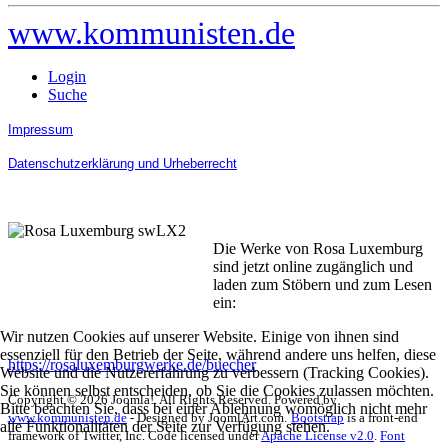
www.kommunisten.de
Login
Suche
Impressum
Datenschutzerklärung und Urheberrecht
Die Werke von Rosa Luxemburg
sind jetzt online zugänglich und
laden zum Stöbern und zum Lesen
ein:
Wir nutzen Cookies auf unserer Website. Einige von ihnen sind
essenziell für den Betrieb der Seite, während andere uns helfen, diese
https://rosaluxemburgwerke.de/buecher
Website und die Nutzererfahrung zu verbessern (Tracking Cookies).
Sie können selbst entscheiden, ob Sie die Cookies zulassen möchten.
Copyright © 2026 Joomla!. All Rights Reserved. Powered by
Bitte beachten Sie, dass bei einer Ablehnung womöglich nicht mehr
www.kommunisten.de
- Designed by JoomlArt.com.
Bootstrap
is a front-end
alle Funktionalitäten der Seite zur Verfügung stehen.
framework of Twitter, Inc. Code licensed under
Apache License v2.0
.
Font