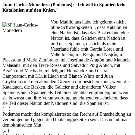
Juan Carlos Monedero (Podemos): "Ich will in Spanien kein
Katalonien auf den Knien."
Von Madrid aus habe ich gelernt - nicht
ohne Schwierigkeiten -, dass Katalonien
eine Nation ist, dass das Baskenland eine
Nation ist, dass Galicien eine Nation ist,
und dass Spanien, das ich als mein
Vaterland fühle (mit García Lorca und
Valle Inclán, mit Riego und Negrín, mit
Picasso und María Zambrano, mit Josefina de Aragón und Manuela
Malasaña, mit den Trece Rosas und Salvador Puig Antich, mit
Azaña und Machado, mit Miguel Hernández und Clara
Campoamor, mit LLuis Llach und Blanco White und Juan
Goytisolo) mit den aktuellen Grenzen nur bestehen kann, wenn die
Katalanen, die Basken, die Galicier und die anderen Völker
Spaniens auch Spanien als Teil ihrer Identität empfinden; nur wenn
sie bewusst und ihre Verantwortung annehmend entscheiden, dass
sie Teil dieser Nation der Nationen sind, die Spanien ist.
(…)
Podemos macht das komplizierteste: das Recht auf Entscheidung zu
verteidigen und gegen die Unabhängigkeit zu sein. Das nennt man
demokratischen Mut.
(...)