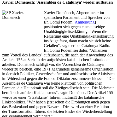
Xavier Domènech: 'Assemblea de Catalunya' wieder aufbauen
Xavier Domènech, Abgeordneter im
spanischen Parlament und Sprecher von
En Comú Podem [
Anmerkung
]
positioniert sich gegen eine einseitige
Unabhängigkeitserklärung. "Wenn die
Regierung eine Unabhängigkeitserklärung
ins Auge fasst, dann macht sie sich keine
Gefallen", sagte er bei Catalunya Ràdio.
En Comú Podem sei dafür, "Allianzen
zum Vorteil des Landes" aufzubauen, die nach der Anwendung des
Artikels 155 außerhalb der aufgelösten katalanischen Institutionen
arbeiten. Domènech schlägt vor, die 'Assemblea de Catalunya'
wieder zu beleben, eine 1971 gegründete gemeinsame Organisation,
in der sich Politiker, Gewerkschafter und antifaschistische Aktivisten
im Widerstand gegen die Franco-Diktatur zusammenschlossen. "Die
Assemblea de Catalunya war keine Plattform von politischen
Parteien; die Hauptkraft soll die Zivilgesellschaft sein. Die Mehrheit
beruft sich auf den Katalanismus", sagte Domènec. Der Artikel 155
werde zu einer "Staatskrise" führen, mutmaßt der katalanische
Linkspolitiker. "Wir haben jetzt schon die Drohungen auch gegen
das Baskenland und gegen Navarra. Dies wird zu einer Reaktion
der Transformation führen, die letzten Endes die Wiederherstellung
der Vergangenheit verhindert."