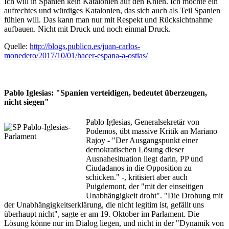
Ich will in Spanien kein Katalonien auf den Knien. Ich möchte ein
aufrechtes und würdiges Katalonien, das sich auch als Teil Spanien
fühlen will. Das kann man nur mit Respekt und Rücksichtnahme
aufbauen. Nicht mit Druck und noch einmal Druck.
Quelle:
http://blogs.publico.es/juan-carlos-
monedero/2017/10/01/hacer-espana-a-ostias/
Pablo Iglesias: "Spanien verteidigen, bedeutet überzeugen,
nicht siegen"
Pablo Iglesias, Generalsekretär von
Podemos, übt massive Kritik an Mariano
Rajoy - "Der Ausgangspunkt einer
demokratischen Lösung dieser
Ausnahesituation liegt darin, PP und
Ciudadanos in die Opposition zu
schicken." -, kritisiert aber auch
Puigdemont, der "mit der einseitigen
Unabhängigkeit droht". "Die Drohung mit
der Unabhängigkeitserklärung, die nicht legitim ist, gefällt uns
überhaupt nicht", sagte er am 19. Oktober im Parlament. Die
Lösung könne nur im Dialog liegen, und nicht in der "Dynamik von