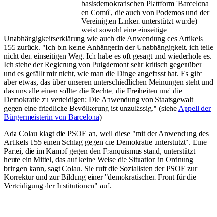
basisdemokratischen Plattform 'Barcelona
en Comú', die auch von Podemos und der
Vereinigten Linken unterstützt wurde)
weist sowohl eine einseitige
Unabhängigkeitserklärung wie auch die Anwendung des Artikels
155 zurück. "Ich bin keine Anhängerin der Unabhängigkeit, ich teile
nicht den einseitigen Weg. Ich habe es oft gesagt und wiederhole es.
Ich stehe der Regierung von Puigdemont sehr kritisch gegenüber
und es gefällt mir nicht, wie man die Dinge angefasst hat. Es gibt
aber etwas, das über unseren unterschiedlichen Meinungen steht und
das uns alle einen sollte: die Rechte, die Freiheiten und die
Demokratie zu verteidigen: Die Anwendung von Staatsgewalt
gegen eine friedliche Bevölkerung ist unzulässig." (siehe
Appell der
Bürgermeisterin von Barcelona
)
Ada Colau klagt die PSOE an, weil diese "mit der Anwendung des
Artikels 155 einen Schlag gegen die Demokratie unterstützt". Eine
Partei, die im Kampf gegen den Franquismus stand, unterstützt
heute ein Mittel, das auf keine Weise die Situation in Ordnung
bringen kann, sagt Colau. Sie ruft die Sozialisten der PSOE zur
Korrektur und zur Bildung einer "demokratischen Front für die
Verteidigung der Institutionen" auf.