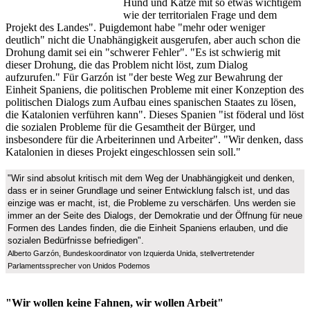
Hund und Katze mit so etwas wichtigem
wie der territorialen Frage und dem
Projekt des Landes". Puigdemont habe "mehr oder weniger
deutlich" nicht die Unabhängigkeit ausgerufen, aber auch schon die
Drohung damit sei ein "schwerer Fehler". "Es ist schwierig mit
dieser Drohung, die das Problem nicht löst, zum Dialog
aufzurufen." Für Garzón ist "der beste Weg zur Bewahrung der
Einheit Spaniens, die politischen Probleme mit einer Konzeption des
politischen Dialogs zum Aufbau eines spanischen Staates zu lösen,
die Katalonien verführen kann". Dieses Spanien "ist föderal und löst
die sozialen Probleme für die Gesamtheit der Bürger, und
insbesondere für die Arbeiterinnen und Arbeiter". "Wir denken, dass
Katalonien in dieses Projekt eingeschlossen sein soll."
"Wir sind absolut kritisch mit dem Weg der Unabhängigkeit und denken,
dass er in seiner Grundlage und seiner Entwicklung falsch ist, und das
einzige was er macht, ist, die Probleme zu verschärfen. Uns werden sie
immer an der Seite des Dialogs, der Demokratie und der Öffnung für neue
Formen des Landes finden, die die Einheit Spaniens erlauben, und die
sozialen Bedürfnisse befriedigen".
Alberto Garzón, Bundeskoordinator von Izquierda Unida, stellvertretender
Parlamentssprecher von Unidos Podemos
"Wir wollen keine Fahnen, wir wollen Arbeit"