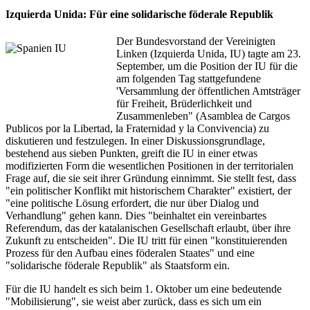
Izquierda Unida: Für eine solidarische föderale Republik
Der Bundesvorstand der Vereinigten
Linken (Izquierda Unida, IU) tagte am 23.
September, um die Position der IU für die
am folgenden Tag stattgefundene
'Versammlung der öffentlichen Amtsträger
für Freiheit, Brüderlichkeit und
Zusammenleben" (Asamblea de Cargos
Publicos por la Libertad, la Fraternidad y la Convivencia) zu
diskutieren und festzulegen. In einer Diskussionsgrundlage,
bestehend aus sieben Punkten, greift die IU in einer etwas
modifizierten Form die wesentlichen Positionen in der territorialen
Frage auf, die sie seit ihrer Gründung einnimmt. Sie stellt fest, dass
"ein politischer Konflikt mit historischem Charakter" existiert, der
"eine politische Lösung erfordert, die nur über Dialog und
Verhandlung" gehen kann. Dies "beinhaltet ein vereinbartes
Referendum, das der katalanischen Gesellschaft erlaubt, über ihre
Zukunft zu entscheiden". Die IU tritt für einen "konstituierenden
Prozess für den Aufbau eines föderalen Staates" und eine
"solidarische föderale Republik" als Staatsform ein.
Für die IU handelt es sich beim 1. Oktober um eine bedeutende
"Mobilisierung", sie weist aber zurück, dass es sich um ein