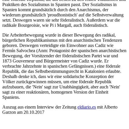
Praktiken des Sozialismus in Spanien passt. Der Sozialismus in
Spanien kommt grundsätzlich durch den Anarchismus, der
wiederum grundsätzlich 'proudhonistisch' auf die Selbstverwaltung
setzt. Deswegen waren sie sehr föderalistisch. Außerdem war die
radikale Bourgeoisie, wie Pi i Margall, auch föderalistisch.
Die Arbeiterbewegung wurde in dieser Bewegung des radikal,
bürgerlichen Republikanismus mit den anarchistischen Tendenzen
geboren. Deswegen verteidigte ein Einwohner aus Cadiz wie
Fermín Salvochea (Anm: Protagonist der spanischen anarchistischen
Bewegung, der Vorsitzender der föderalistischen Partei war und
1873 Gouverneur und Bürgermeister von Cadiz wurde. Er
verbrachte Jahrzehnte in spanischen Gefängnissen.) eine föderale
Republik, die das Selbstbestimmungsrecht in Katalonien erlaubte.
Deshalb denke ich, dass wir eine solidarische Konzeption der
Völker zurückgewinnen müssen, um eine föderale Republik
aufzubauen, die 'Nein' sagt zur Unabhängigkeit, aber auch 'Nein'
sagt zu einer reaktionären, homogenen Version der Einheit
Spaniens.
Auszug aus einem Interview der Zeitung
eldiario.es
mit Alberto
Garzon am 20.10.2017