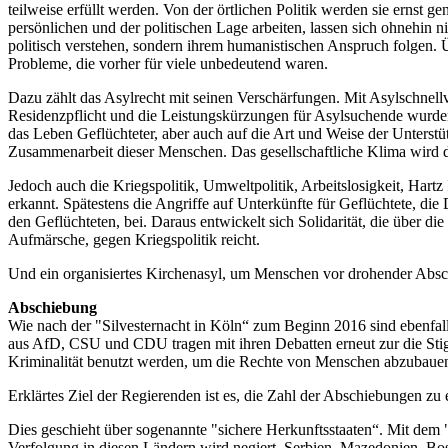
teilweise erfüllt werden. Von der örtlichen Politik werden sie ernst
persönlichen und der politischen Lage arbeiten, lassen sich ohnehin n
politisch verstehen, sondern ihrem humanistischen Anspruch folgen. 
Probleme, die vorher für viele unbedeutend waren.
Dazu zählt das Asylrecht mit seinen Verschärfungen. Mit Asylschne
Residenzpflicht und die Leistungskürzungen für Asylsuchende wurde
das Leben Geflüchteter, aber auch auf die Art und Weise der Unters
Zusammenarbeit dieser Menschen. Das gesellschaftliche Klima wird d
Jedoch auch die Kriegspolitik, Umweltpolitik, Arbeitslosigkeit, Hart
erkannt. Spätestens die Angriffe auf Unterkünfte für Geflüchtete, die
den Geflüchteten, bei. Daraus entwickelt sich Solidarität, die über 
Aufmärsche, gegen Kriegspolitik reicht.
Und ein organisiertes Kirchenasyl, um Menschen vor drohender Abschi
Abschiebung
Wie nach der "Silvesternacht in Köln“ zum Beginn 2016 sind ebenfal
aus AfD, CSU und CDU tragen mit ihren Debatten erneut zur die Stig
Kriminalität benutzt werden, um die Rechte von Menschen abzubaue
Erklärtes Ziel der Regierenden ist es, die Zahl der Abschiebungen z
Dies geschieht über sogenannte "sichere Herkunftsstaaten“. Mit de
Verfolgung in diesen Ländern wird negiert. Serbien, Mazedonien, Bo