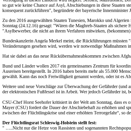
so gut wie keine Chance auf Asyl, Abschiebungen in diese Staaten st
konsequent zurückführen", begründete der bayerische Innenminister
Zu den 2016 ausgewählten Staaten Tunesien, Marokko und Algerien fe
Sonntag (24.12.16) gesagt: "Wären die Maghreb-Staaten als sichere He
"Asylbewerber, die nicht an ihrem Verfahren mitwirken, (bekommen)
Bundeskanzlerin Angela Merkel meint, die Rückführungen müssten "de
Veränderungen gesehen wird, werden wir notwendige Maßnahmen in 
Hat sie dabei an das neue Rückübernahmeabkommen zwischen Afghani
Bund und Länder wollen 2017 ein gemeinsames Zentrum für koordiniert
Ausreisen bereitgestellt. In 2016 haben bereits mehr als 55.000 Men
gewählt. Kann das noch Freiwilligkeit genannt werden, oder ist es A
Weitere und neue Vorschläge zur Überwachung der Gefährder (und and
der elektronischen Fußfessel ist in Arbeit. Wer jedoch Gefährder ist
CSU-Chef Horst Seehofer kritisiert in der Welt am Sonntag, dass es 
Mayer (CSU) fordert die Dauer der Abschiebehaft zu erhöhen und spr
zwischen der Flüchtlingskrise und einer erhöhten Terrorgefahr“, so 
Der Flüchtlingsrat Schleswig-Holstein stellt fest:
" …..Nicht nur die Hetze von Rassisten und sogenannten Rechtspopuli