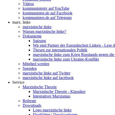
Videos
kommunistentv auf YouTube
kommunisten.de auf Facebook
kommunisten.de auf Telegram
marx. linke
marxistische linke
Warum marxistische linke?
Dokumente
Satzung
Wir sind Partner der Europäischen Linken - Lese 
Thesen zur internationalen Politik
marxistische linke zum Krieg Russlands gegen die
marxistische linke zum Ukraine-Konflikt
Mitglied werden
Spenden
marxistische linke auf Twitter
marxistische linke auf facebook
Service
Marxistische Theorie
Marxistische Theorie - Klassiker
Integrativer Marxismus
Referate
Downloads
Logo marxistische linke
Flugblätter | Druckvorlagen