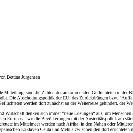
on Bettina Jürgensen
lle Mitteilung, sind die Zahlen der ankommenden Geflüchteten in der BR
 gibt. Die Abschottungspolitik der EU, das Zurückdrängen bzw. "Auff
eflüchteten werden dort zunächst an der Weiterreise gehindert, der Weg
und Wirtschaft denken sich immer "neue Lösungen“ aus, um Menschen 
den Europas – wo die Bevölkerungen mit der Austeritätspolitik am stä
erettete im Mittelmeer werden nach Afrika, in den Nahen oder Mittler
spanischen Exklaven Ceuta und Melilla zwischen den dort errichteten 