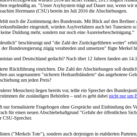
ehen regelmäßig an. "Unser Asylsystem trägt auf Dauer nur, wenn wir 
 Joachim Herrmann (CSU) bereits im Juli 2016 die Abschiebungen.
hlt noch die Zustimmung des Bundesrats. Mit Blick auf den Berliner 
rkunftsländer eingestuft, würden Asylverfahren auch bei Tunesiern schn
 keine Duldung mehr, sondern nur noch eine Ausreisebescheinigung.“
utlich" beschleunigt und "die Zahl der Zurückgeführten weiter" erhöht
der Bundesregierung zügig verabreden und umsetzen" fügte Merkel h
stan und Deutschland gedacht? Nach über 12 Jahren fanden am 14.12
e Rückführung einrichten. Die Zahl der Abschiebungen soll deutlich s
schen aus sogenannten "sicheren Herkunftsländern“ das angebotene Gel
bschiebung um jeden Preis?
erer Menschen) liegen bereits vor, teilte ein Sprecher des Bundesjust
, bestimmen die zuständigen Behörden – und es geht dabei
nicht nur um 
oft nur formalisierte Fragebogen ohne Gespräche und Einbindung des Ve
ach für einen neuen Abschiebehaftgrund "Gefahr der öffentlichen Sic
der CSU-Sprecher.
sten ("Merkels Tote"), sondern auch derjenigen in etablierten Parteie