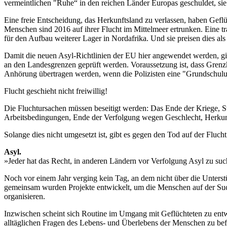
vermeintlichen "Ruhe“ in den reichen Länder Europas geschuldet, sie 
Eine freie Entscheidung, das Herkunftsland zu verlassen, haben Geflüc
Menschen sind 2016 auf ihrer Flucht im Mittelmeer ertrunken. Eine 
für den Aufbau weiterer Lager in Nordafrika. Und sie preisen dies als
Damit die neuen Asyl-Richtlinien der EU hier angewendet werden, 
an den Landesgrenzen geprüft werden. Voraussetzung ist, dass Gren
Anhörung übertragen werden, wenn die Polizisten eine "Grundschulung“
Flucht geschieht nicht freiwillig!
Die Fluchtursachen müssen beseitigt werden: Das Ende der Kriege, 
Arbeitsbedingungen, Ende der Verfolgung wegen Geschlecht, Herkunft
Solange dies nicht umgesetzt ist, gibt es gegen den Tod auf der Fluch
Asyl.
»Jeder hat das Recht, in anderen Ländern vor Verfolgung Asyl zu su
Noch vor einem Jahr verging kein Tag, an dem nicht über die Unters
gemeinsam wurden Projekte entwickelt, um die Menschen auf der Suc
organisieren.
Inzwischen scheint sich Routine im Umgang mit Geflüchteten zu entw
alltäglichen Fragen des Lebens- und Überlebens der Menschen zu befa