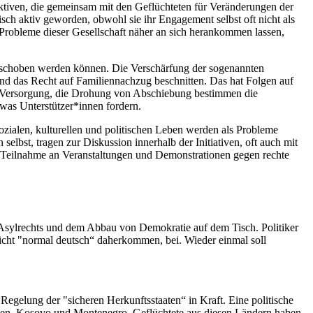
 Aktiven, die gemeinsam mit den Geflüchteten für Veränderungen der
tisch aktiv geworden, obwohl sie ihr Engagement selbst oft nicht als
 Probleme dieser Gesellschaft näher an sich herankommen lassen,
geschoben werden können. Die Verschärfung der sogenannten
d das Recht auf Familiennachzug beschnitten. Das hat Folgen auf
che Versorgung, die Drohung von Abschiebung bestimmen die
was Unterstützer*innen fordern.
ozialen, kulturellen und politischen Leben werden als Probleme
elbst, tragen zur Diskussion innerhalb der Initiativen, oft auch mit
en) Teilnahme an Veranstaltungen und Demonstrationen gegen rechte
 Asylrechts und dem Abbau von Demokratie auf dem Tisch. Politiker
icht "normal deutsch“ daherkommen, bei. Wieder einmal soll
elung der "sicheren Herkunftsstaaten“ in Kraft. Eine politische
nien, Kosovo und Montenegro. Geflüchtete aus diesen Ländern haben