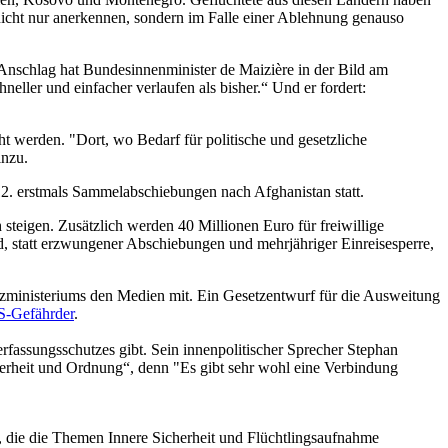
nicht nur anerkennen, sondern im Falle einer Ablehnung genauso
Anschlag hat Bundesinnenminister de Maizière in der Bild am
eller und einfacher verlaufen als bisher.“ Und er fordert:
 werden. "Dort, wo Bedarf für politische und gesetzliche
inzu.
. erstmals Sammelabschiebungen nach Afghanistan statt.
teigen. Zusätzlich werden 40 Millionen Euro für freiwillige
d, statt erzwungener Abschiebungen und mehrjähriger Einreisesperre,
izministeriums den Medien mit. Ein Gesetzentwurf für die Ausweitung
IS-Gefährder
.
rfassungsschutzes gibt. Sein innenpolitischer Sprecher Stephan
herheit und Ordnung“, denn "Es gibt sehr wohl eine Verbindung
n, die die Themen Innere Sicherheit und Flüchtlingsaufnahme