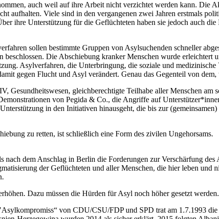
 genommen, auch weil auf ihre Arbeit nicht verzichtet werden kann. Die
icht aufhalten. Viele sind in den vergangenen zwei Jahren erstmals poli
Über ihre Unterstützung für die Geflüchteten haben sie jedoch auch die
llverfahren sollen bestimmte Gruppen von Asylsuchenden schneller ab
n beschlossen. Die Abschiebung kranker Menschen wurde erleichtert un
tützung. Asylverfahren, die Unterbringung, die soziale und medizinis
amit gegen Flucht und Asyl verändert. Genau das Gegenteil von dem, 
z IV, Gesundheitswesen, gleichberechtigte Teilhabe aller Menschen am s
 Demonstrationen von Pegida & Co., die Angriffe auf Unterstützer*innen s
die Unterstützung in den Initiativen hinausgeht, die bis zur (gemeinsam
ebung zu retten, ist schließlich eine Form des zivilen Ungehorsams.
ls nach dem Anschlag in Berlin die Forderungen zur Verschärfung des
matisierung der Geflüchteten und aller Menschen, die hier leben und n
n.
u erhöhen. Dazu müssen die Hürden für Asyl noch höher gesetzt werden.
m "Asylkompromiss“ von CDU/CSU/FDP und SPD trat am 1.7.1993 die Reg
snien-Herzegowina wurden 2014 als sicher erklärt, 2015 folgten Alba