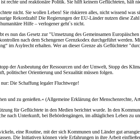
ist rechte und reaktionäre Politik. Sie hilft keinem Geflüchteten, häl
htete nicht. Sie wollen Leben! Sie riskieren alles, nicht wissend was s
traurige Rekordzahl! Die Regierungen der EU-Länder nutzen diese Zahl
 humanitäre Hilfe – verlogener geht`s nicht.
gibt es nun das Gesetz zur "Umsetzung des Gemeinsamen Europäischen
zkontrollen nach dem Schengener Grenzkodex durchgeführt werden. Mit
 im Asylrecht erhalten. Wer an dieser Grenze als Geflüchteter "durchf
Stopp der Ausbeutung der Ressourcen und der Umwelt, Stopp des Klima
, politischer Orientierung und Sexualität müssen folgen.
t nur: Die Schaffung legaler Fluchtwege!
chen und zu genießen.« (Allgemeine Erklärung der Menschenrechte, Art
tützung für Geflüchtete in den Medien berichtet wurde. In den Kommun
he nach Unterkunft, bei Behördengängen, im alltäglichen Leben zu un
ickeln, eine Routine, mit der sich Kommunen und Länder gut arrangier
ssen. Die Initiativen können viele Erfahrungen in ihre Arbeit einfließ