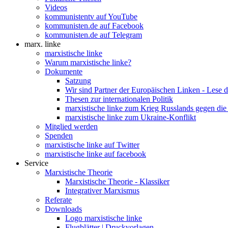
Videos
kommunistentv auf YouTube
kommunisten.de auf Facebook
kommunisten.de auf Telegram
marx. linke
marxistische linke
Warum marxistische linke?
Dokumente
Satzung
Wir sind Partner der Europäischen Linken - Lese 
Thesen zur internationalen Politik
marxistische linke zum Krieg Russlands gegen die
marxistische linke zum Ukraine-Konflikt
Mitglied werden
Spenden
marxistische linke auf Twitter
marxistische linke auf facebook
Service
Marxistische Theorie
Marxistische Theorie - Klassiker
Integrativer Marxismus
Referate
Downloads
Logo marxistische linke
Flugblätter | Druckvorlagen