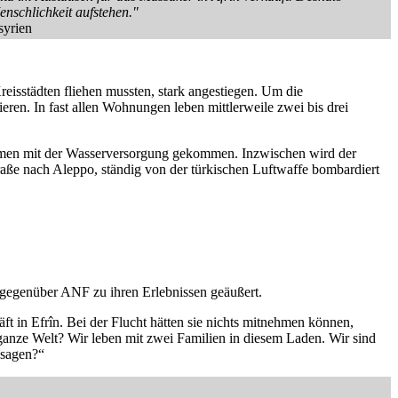
nschlichkeit aufstehen."
syrien
reisstädten fliehen mussten, stark angestiegen. Um die
en. In fast allen Wohnungen leben mittlerweile zwei bis drei
blemen mit der Wasserversorgung gekommen. Inzwischen wird der
raße nach Aleppo, ständig von der türkischen Luftwaffe bombardiert
h gegenüber ANF zu ihren Erlebnissen geäußert.
ft in Efrîn. Bei der Flucht hätten sie nichts mitnehmen können,
 ganze Welt? Wir leben mit zwei Familien in diesem Laden. Wir sind
 sagen?“