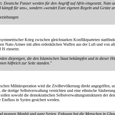
t. Deutsche Panzer werden für den Angriff auf Afrin eingesetzt. Nato
kämpft für uns«, sondern »wendet Eure eigenen Regeln und Gestze an«
Beziehungen
n symmetrischer Krieg zwischen gleichstarken Konfliktparteien stattfinde
Nato-Armee mit allen erdenklichen Waffen aus der Luft und von allen 
IS einsetzt.
erden diejenigen, die den Islamischen Staat bekämpfen und in dieser Hins
en hilfreich zur Seite standen."
kischen Militäroperation wird die Zivilbevölkerung direkt angegriffen
 die dortige Selbstverwaltung vernichten und eine ethnische Säuberun
 sollen sowohl die demokratischen Selbstverwaltungsstrukturen der dem
 Einfluss in Syrien gesichert werden.
nd morgen Manbij und ganz Syrien. Erdogan hat die Menschen in Ghout