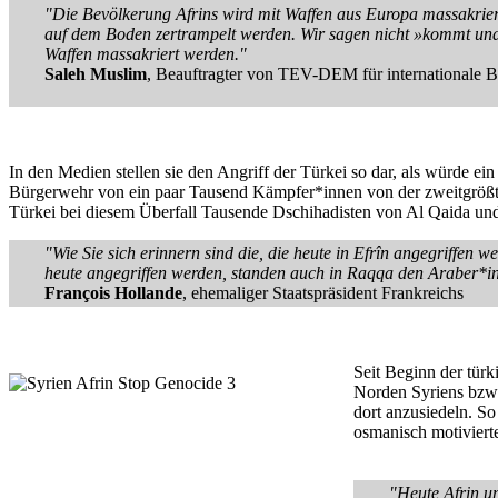
"Die Bevölkerung Afrins wird mit Waffen aus Europa massakrier
auf dem Boden zertrampelt werden. Wir sagen nicht »kommt und 
Waffen massakriert werden."
Saleh Muslim
, Beauftragter von TEV-DEM für internationale 
In den Medien stellen sie den Angriff der Türkei so dar, als würde ei
Bürgerwehr von ein paar Tausend Kämpfer*innen von der zweitgrößten 
Türkei bei diesem Überfall Tausende Dschihadisten von Al Qaida und 
"Wie Sie sich erinnern sind die, die heute in Efrîn angegriffen w
heute angegriffen werden, standen auch in Raqqa den Araber*inn
François Hollande
, ehemaliger Staatspräsident Frankreichs
Seit Beginn der tür
Norden Syriens bzw.
dort anzusiedeln. So
osmanisch motivierte
"Heute Afrin u