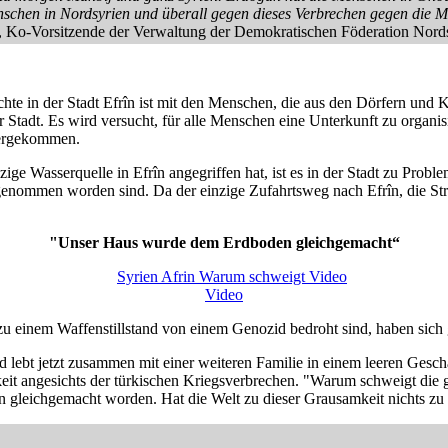
schen in Nordsyrien und überall gegen dieses Verbrechen gegen die Me
, Ko-Vorsitzende der Verwaltung der Demokratischen Föderation Nord
te in der Stadt Efrîn ist mit den Menschen, die aus den Dörfern und K
t. Es wird versucht, für alle Menschen eine Unterkunft zu organisier
tergekommen.
ge Wasserquelle in Efrîn angegriffen hat, ist es in der Stadt zu Pro
 genommen worden sind. Da der einzige Zufahrtsweg nach Efrîn, die St
"Unser Haus wurde dem Erdboden gleichgemacht“
Video
 zu einem Waffenstillstand von einem Genozid bedroht sind, haben sic
d lebt jetzt zusammen mit einer weiteren Familie in einem leeren Geschä
chkeit angesichts der türkischen Kriegsverbrechen. "Warum schweigt die
n gleichgemacht worden. Hat die Welt zu dieser Grausamkeit nichts zu