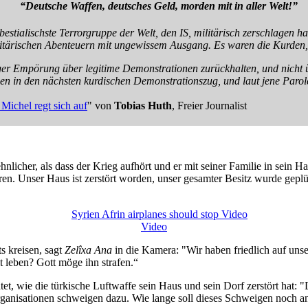
“Deutsche Waffen, deutsches Geld, morden mit in aller Welt!”
 bestialischste Terrorgruppe der Welt, den IS, militärisch zerschlagen
ilitärischen Abenteuern mit ungewissem Ausgang. Es waren die Kurden, 
iliger Empörung über legitime Demonstrationen zurückhalten, und nicht
n in den nächsten kurdischen Demonstrationszug, und laut jene Parole a
Michel regt sich auf
" von
Tobias Huth
, Freier Journalist
hnlicher, als dass der Krieg aufhört und er mit seiner Familie in sein H
en. Unser Haus ist zerstört worden, unser gesamter Besitz wurde gep
Video
 kreisen, sagt
Zelîxa Ana
in die Kamera: "Wir haben friedlich auf uns
 leben? Gott möge ihn strafen.“
 wie die türkische Luftwaffe sein Haus und sein Dorf zerstört hat: "Der
rganisationen schweigen dazu. Wie lange soll dieses Schweigen noch 