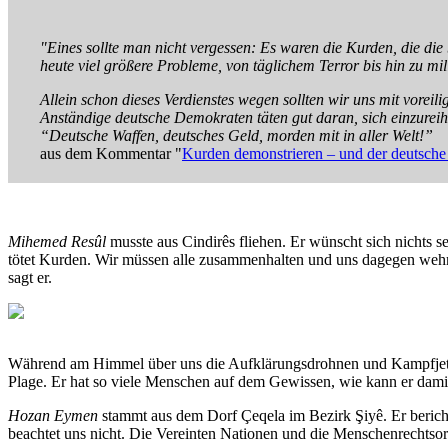
"Eines sollte man nicht vergessen: Es waren die Kurden, die die
heute viel größere Probleme, von täglichem Terror bis hin zu m
Allein schon dieses Verdienstes wegen sollten wir uns mit vore
Anständige deutsche Demokraten täten gut daran, sich einzureihe
“Deutsche Waffen, deutsches Geld, morden mit in aller Welt!”
aus dem Kommentar "
Kurden demonstrieren – und der deutsche 
Mihemed Resûl
musste aus Cindirês fliehen. Er wünscht sich nichts se
tötet Kurden. Wir müssen alle zusammenhalten und uns dagegen wehr
sagt er.
Während am Himmel über uns die Aufklärungsdrohnen und Kampfjets
Plage. Er hat so viele Menschen auf dem Gewissen, wie kann er damit
Hozan Eymen
stammt aus dem Dorf Çeqela im Bezirk Şiyê. Er berichtet,
beachtet uns nicht. Die Vereinten Nationen und die Menschenrechtso