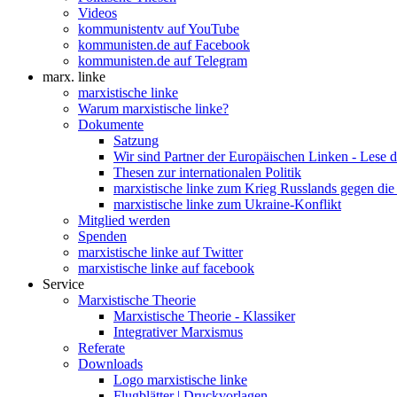
Videos
kommunistentv auf YouTube
kommunisten.de auf Facebook
kommunisten.de auf Telegram
marx. linke
marxistische linke
Warum marxistische linke?
Dokumente
Satzung
Wir sind Partner der Europäischen Linken - Lese 
Thesen zur internationalen Politik
marxistische linke zum Krieg Russlands gegen die
marxistische linke zum Ukraine-Konflikt
Mitglied werden
Spenden
marxistische linke auf Twitter
marxistische linke auf facebook
Service
Marxistische Theorie
Marxistische Theorie - Klassiker
Integrativer Marxismus
Referate
Downloads
Logo marxistische linke
Flugblätter | Druckvorlagen