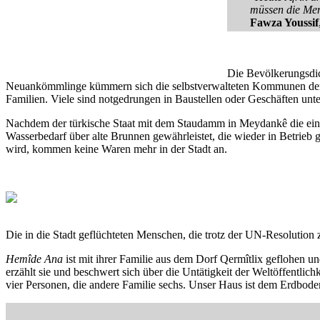
müssen die Men
Fawza Youssif
Die Bevölkerungsdich
Neuankömmlinge kümmern sich die selbstverwalteten Kommunen der Stad
Familien. Viele sind notgedrungen in Baustellen oder Geschäften un
Nachdem der türkische Staat mit dem Staudamm in Meydankê die einzi
Wasserbedarf über alte Brunnen gewährleistet, die wieder in Betrieb
wird, kommen keine Waren mehr in der Stadt an.
Die in die Stadt geflüchteten Menschen, die trotz der UN-Resolution
Hemîde Ana
ist mit ihrer Familie aus dem Dorf Qermîtlix geflohen un
erzählt sie und beschwert sich über die Untätigkeit der Weltöffentli
vier Personen, die andere Familie sechs. Unser Haus ist dem Erdbode