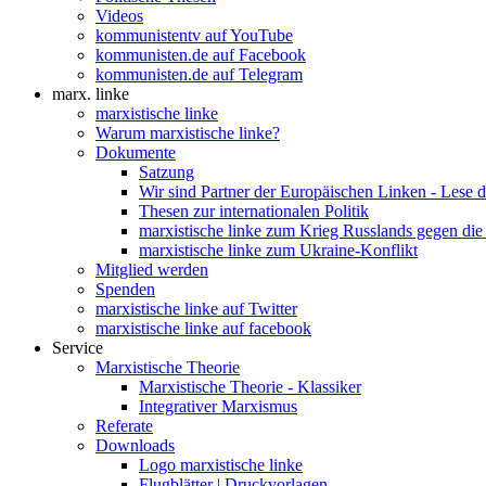
Videos
kommunistentv auf YouTube
kommunisten.de auf Facebook
kommunisten.de auf Telegram
marx. linke
marxistische linke
Warum marxistische linke?
Dokumente
Satzung
Wir sind Partner der Europäischen Linken - Lese 
Thesen zur internationalen Politik
marxistische linke zum Krieg Russlands gegen die
marxistische linke zum Ukraine-Konflikt
Mitglied werden
Spenden
marxistische linke auf Twitter
marxistische linke auf facebook
Service
Marxistische Theorie
Marxistische Theorie - Klassiker
Integrativer Marxismus
Referate
Downloads
Logo marxistische linke
Flugblätter | Druckvorlagen