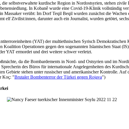
ie selbstverwaltete kurdische Region in Nordostsyrien, stehen zivile I
benensiedlung. In Kobanê wurde eine Covid-19-Klinik vollständig verni
 ein Massaker verübt: Im Dorf Teqil Beqil wurden zunächst die Wache
mt elf Zivilist:innen, darunter auch ein Journalist, wurden getötet, sec
ntiterroreinheiten (YAT) der multiethnischen Syrisch Demokratischen 
Koalition Operationen gegen den sogenannten Islamischen Staat (IS) i
er YAT ermordet und drei weitere schwer verletzt.
roßmächte, da die Bombardements in Nord- und Ostsyrien und im Nord
Sprecherin des Büros für internationale Angelegenheiten des Kurdisc
 Gebiete stehen unter russischer und amerikanischer Kontrolle. Auf d
r Koç: "
Brutaler Bombenterror der Türkei gegen Rojava
")
ürkei