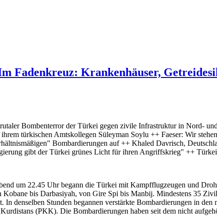
m Fadenkreuz: Krankenhäuser, Getreidesil
rutaler Bombenterror der Türkei gegen zivile Infrastruktur in Nord- u
 ihrem türkischen Amtskollegen Süleyman Soylu ++ Faeser: Wir stehen
rhältnismäßigen" Bombardierungen auf ++ Khaled Davrisch, Deutschla
ierung gibt der Türkei grünes Licht für ihren Angriffskrieg" ++ Türke
end um 22.45 Uhr begann die Türkei mit Kampfflugzeugen und Drohn
obane bis Darbasiyah, von Gire Spi bis Manbij. Mindestens 35 Zivilist
t. In denselben Stunden begannen verstärkte Bombardierungen in den nö
i Kurdistans (PKK). Die Bombardierungen haben seit dem nicht aufgehö