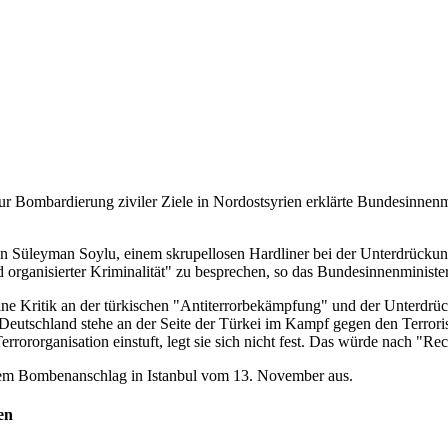
zur Bombardierung ziviler Ziele in Nordostsyrien erklärte Bundesinnen
gen Süleyman Soylu, einem skrupellosen Hardliner bei der Unterdrücku
 organisierter Kriminalität" zu besprechen, so das Bundesinnenministe
ine Kritik an der türkischen "Antiterrorbekämpfung" und der Unterdr
, Deutschland stehe an der Seite der Türkei im Kampf gegen den Terror
rororganisation einstuft, legt sie sich nicht fest. Das würde nach "Re
 dem Bombenanschlag in Istanbul vom 13. November aus.
en