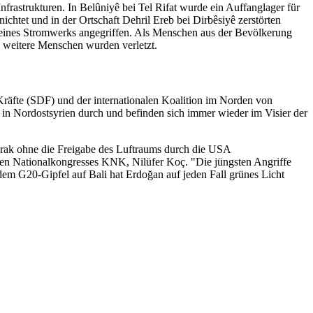
nfrastrukturen. In Belûniyê bei Tel Rifat wurde ein Auffanglager für
chtet und in der Ortschaft Dehril Ereb bei Dirbêsiyê zerstörten
n eines Stromwerks angegriffen. Als Menschen aus der Bevölkerung
hs weitere Menschen wurden verletzt.
Kräfte (SDF) und der internationalen Koalition im Norden von
n Nordostsyrien durch und befinden sich immer wieder im Visier der
irak ohne die Freigabe des Luftraums durch die USA
hen Nationalkongresses KNK, Nilüfer Koç. "Die jüngsten Angriffe
em G20-Gipfel auf Bali hat Erdoğan auf jeden Fall grünes Licht