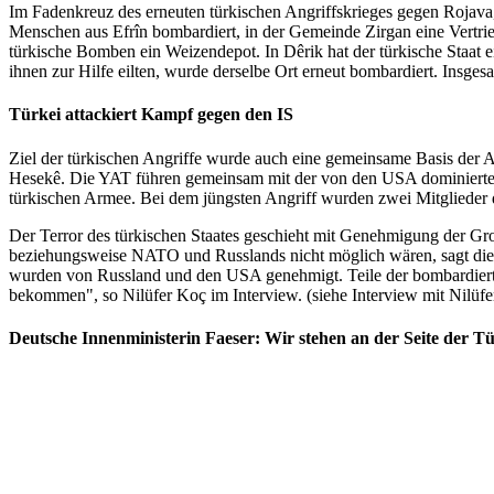
Im Fadenkreuz des erneuten türkischen Angriffskrieges gegen Rojava, d
Menschen aus Efrîn bombardiert, in der Gemeinde Zirgan eine Vertrie
türkische Bomben ein Weizendepot. In Dêrik hat der türkische Staat
ihnen zur Hilfe eilten, wurde derselbe Ort erneut bombardiert. Insgesa
Türkei attackiert Kampf gegen den IS
Ziel der türkischen Angriffe wurde auch eine gemeinsame Basis der A
Hesekê. Die YAT führen gemeinsam mit der von den USA dominierten 
türkischen Armee. Bei dem jüngsten Angriff wurden zwei Mitglieder d
Der Terror des türkischen Staates geschieht mit Genehmigung der G
beziehungsweise NATO und Russlands nicht möglich wären, sagt die 
wurden von Russland und den USA genehmigt. Teile der bombardierten
bekommen", so Nilüfer Koç im Interview. (siehe Interview mit Nilüfe
Deutsche Innenministerin Faeser: Wir stehen an der Seite der T