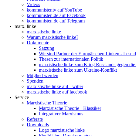
Videos
kommunistentv auf YouTube
kommunisten.de auf Facebook
kommunisten.de auf Telegram
marx. linke
marxistische linke
Warum marxistische linke?
Dokumente
Satzung
Wir sind Partner der Europäischen Linken - Lese 
Thesen zur internationalen Politik
marxistische linke zum Krieg Russlands gegen die
marxistische linke zum Ukraine-Konflikt
Mitglied werden
Spenden
marxistische linke auf Twitter
marxistische linke auf facebook
Service
Marxistische Theorie
Marxistische Theorie - Klassiker
Integrativer Marxismus
Referate
Downloads
Logo marxistische linke
Flugblätter | Druckvorlagen