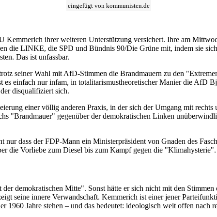
eingefügt von kommunisten.de
DU Kemmerich ihrer weiteren Unterstützung versichert. Ihre am Mittwoc
den die LINKE, die SPD und Bündnis 90/Die Grüne mit, indem sie sich k
ten. Das ist unfassbar.
trotz seiner Wahl mit AfD-Stimmen die Brandmauern zu den "Extremen"
ist es einfach nur infam, in totalitarismustheoretischer Manier die Af
r disqualifiziert sich.
leierung einer völlig anderen Praxis, in der sich der Umgang mit rechts 
chs "Brandmauer" gegenüber der demokratischen Linken unüberwindlich
 nur dass der FDP-Mann ein Ministerpräsident von Gnaden des Faschist
er die Vorliebe zum Diesel bis zum Kampf gegen die "Klimahysterie". W
der demokratischen Mitte". Sonst hätte er sich nicht mit den Stimmen
gt seine innere Verwandschaft. Kemmerich ist einer jener Parteifunkti
er 1960 Jahre stehen – und das bedeutet: ideologisch weit offen nach re