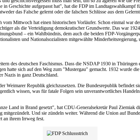
s und geschichtsvergessen muss man sein, um so zu agieren wie die Fr
die in Geschichte aufgepasst hat", hat die FDP im Landtagswahlkampf f
weder das Falsche gelernt oder die falschen Schlüsse aus dem Gelern
 vom Mittwoch hat einen historischen Vorläufer. Schon einmal war den
ichtiger als die Verteidigung demokratischer Grundwerte. Das war 1924
nungsbund – ein Wahlbündnis, dem auch die beiden FDP-Vorgängerpar
tionalisten und Nationalsozialisten mitgewählte Minderheitsregierung,
tern des deutschen Faschismus. Dass die NSDAP 1930 in Thüringen er
ingen hatte sich auf den Weg zum "Mustergau" gemacht. 1932 wurde die
er Nazis in ganz Deutschland.
n der Weimarer Republik gleichzusetzen. Die Bundesrepublik befindet 
entlich wissen, was für fatale Folgen sein unverantwortliches Handeln h
nze Land in Brand gesetzt", hat CDU-Generalsekretär Paul Ziemiak di
ftig mitgezündelt. Und sie zündeln weiter. Während die Union auf Bun
 an ihrem Irrweg fest.