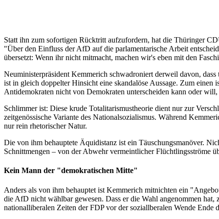
Statt ihn zum sofortigen Rücktritt aufzufordern, hat die Thüringer C
"Über den Einfluss der AfD auf die parlamentarische Arbeit entschei
übersetzt: Wenn ihr nicht mitmacht, machen wir's eben mit den Faschis
Neuministerpräsident Kemmerich schwadroniert derweil davon, dass 
ist in gleich doppelter Hinsicht eine skandalöse Aussage. Zum einen 
Antidemokraten nicht von Demokraten unterscheiden kann oder will, de
Schlimmer ist: Diese krude Totalitarismustheorie dient nur zur Versch
zeitgenössische Variante des Nationalsozialismus. Während Kemmeri
nur rein rhetorischer Natur.
Die von ihm behauptete Äquidistanz ist ein Täuschungsmanöver. Nicht
Schnittmengen – von der Abwehr vermeintlicher Flüchtlingsströme üb
Kein Mann der "demokratischen Mitte"
Anders als von ihm behauptet ist Kemmerich mitnichten ein "Angebot 
die AfD nicht wählbar gewesen. Dass er die Wahl angenommen hat, zei
nationalliberalen Zeiten der FDP vor der soziallberalen Wende Ende d