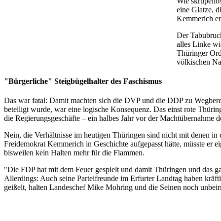
Wie skrupello
eine Glatze, 
Kemmerich ent
Der Tabubruch
alles Linke w
Thüringer Ord
völkischen Na
"Bürgerliche" Steigbügelhalter des Faschismus
Das war fatal: Damit machten sich die DVP und die DDP zu Wegberei
beteiligt wurde, war eine logische Konsequenz. Das einst rote Thür
die Regierungsgeschäfte – ein halbes Jahr vor der Machtübernahme d
Nein, die Verhältnisse im heutigen Thüringen sind nicht mit denen i
Freidemokrat Kemmerich in Geschichte aufgepasst hätte, müsste er eig
bisweilen kein Halten mehr für die Flammen.
"Die FDP hat mit dem Feuer gespielt und damit Thüringen und das ga
Allerdings: Auch seine Parteifreunde im Erfurter Landtag haben krä
geißelt, halten Landeschef Mike Mohring und die Seinen noch unbeirrt