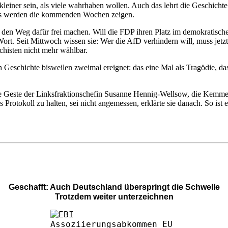
 kleiner sein, als viele wahrhaben wollen. Auch das lehrt die Geschich
 Das werden die kommenden Wochen zeigen.
n Weg dafür frei machen. Will die FDP ihren Platz im demokratischen 
rt. Seit Mittwoch wissen sie: Wer die AfD verhindern will, muss jet
chisten nicht mehr wählbar.
h Geschichte bisweilen zweimal ereignet: das eine Mal als Tragödie, da
arke Geste der Linksfraktionschefin Susanne Hennig-Wellsow, die Kemme
Protokoll zu halten, sei nicht angemessen, erklärte sie danach. So ist e
Geschafft: Auch Deutschland überspringt die Schwelle
Trotzdem weiter unterzeichnen