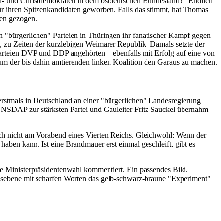
ei- und Christdemokraten in dem ostdeutschen Bundesland? "Endlich
ür ihren Spitzenkandidaten geworben. Falls das stimmt, hat Thomas
ten gezogen.
 "bürgerlichen" Parteien in Thüringen ihr fanatischer Kampf gegen
, zu Zeiten der kurzlebigen Weimarer Republik. Damals setzte der
teien DVP und DDP angehörten – ebenfalls mit Erfolg auf eine von
 um der bis dahin amtierenden linken Koalition den Garaus zu machen.
stmals in Deutschland an einer "bürgerlichen" Landesregierung
 NSDAP zur stärksten Partei und Gauleiter Fritz Sauckel übernahm
sich nicht am Vorabend eines Vierten Reichs. Gleichwohl: Wenn der
aben kann. Ist eine Brandmauer erst einmal geschleift, gibt es
e Ministerpräsidentenwahl kommentiert. Ein passendes Bild.
desebene mit scharfen Worten das gelb-schwarz-braune "Experiment"