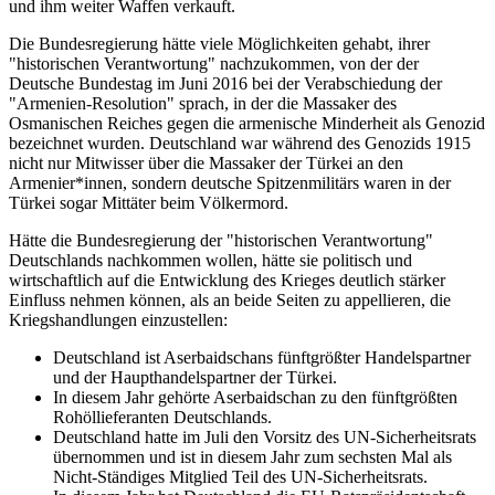
und ihm weiter Waffen verkauft.
Die Bundesregierung hätte viele Möglichkeiten gehabt, ihrer
"historischen Verantwortung" nachzukommen, von der der
Deutsche Bundestag im Juni 2016 bei der Verabschiedung der
"Armenien-Resolution" sprach, in der die Massaker des
Osmanischen Reiches gegen die armenische Minderheit als Genozid
bezeichnet wurden. Deutschland war während des Genozids 1915
nicht nur Mitwisser über die Massaker der Türkei an den
Armenier*innen, sondern deutsche Spitzenmilitärs waren in der
Türkei sogar Mittäter beim Völkermord.
Hätte die Bundesregierung der "historischen Verantwortung"
Deutschlands nachkommen wollen, hätte sie politisch und
wirtschaftlich auf die Entwicklung des Krieges deutlich stärker
Einfluss nehmen können, als an beide Seiten zu appellieren, die
Kriegshandlungen einzustellen:
Deutschland ist Aserbaidschans fünftgrößter Handelspartner
und der Haupthandelspartner der Türkei.
In diesem Jahr gehörte Aserbaidschan zu den fünftgrößten
Rohöllieferanten Deutschlands.
Deutschland hatte im Juli den Vorsitz des UN-Sicherheitsrats
übernommen und ist in diesem Jahr zum sechsten Mal als
Nicht-Ständiges Mitglied Teil des UN-Sicherheitsrats.