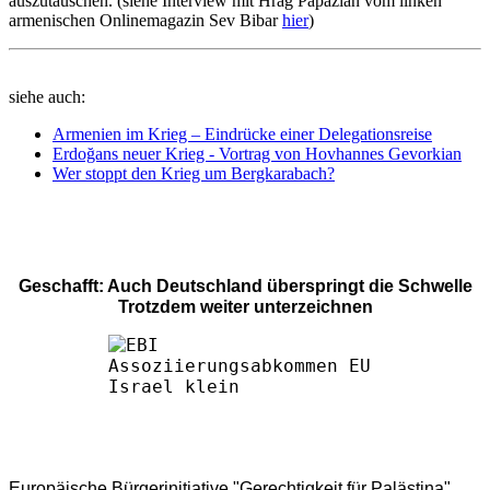
auszutauschen. (siehe Interview mit Hrag Papazian vom linken
armenischen Onlinemagazin Sev Bibar
hier
)
siehe auch:
Armenien im Krieg – Eindrücke einer Delegationsreise
Erdoğans neuer Krieg - Vortrag von Hovhannes Gevorkian
Wer stoppt den Krieg um Bergkarabach?
Geschafft: Auch Deutschland überspringt die Schwelle
Trotzdem weiter unterzeichnen
Europäische Bürgerinitiative "Gerechtigkeit für Palästina"