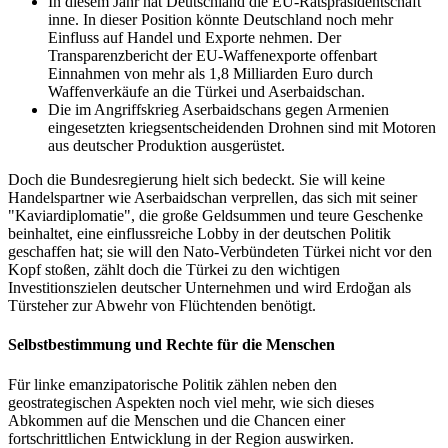
In diesem Jahr hat Deutschland die EU-Ratspräsidentschaft
inne. In dieser Position könnte Deutschland noch mehr
Einfluss auf Handel und Exporte nehmen. Der
Transparenzbericht der EU-Waffenexporte offenbart
Einnahmen von mehr als 1,8 Milliarden Euro durch
Waffenverkäufe an die Türkei und Aserbaidschan.
Die im Angriffskrieg Aserbaidschans gegen Armenien
eingesetzten kriegsentscheidenden Drohnen sind mit Motoren
aus deutscher Produktion ausgerüstet.
Doch die Bundesregierung hielt sich bedeckt. Sie will keine
Handelspartner wie Aserbaidschan verprellen, das sich mit seiner
"Kaviardiplomatie", die große Geldsummen und teure Geschenke
beinhaltet, eine einflussreiche Lobby in der deutschen Politik
geschaffen hat; sie will den Nato-Verbündeten Türkei nicht vor den
Kopf stoßen, zählt doch die Türkei zu den wichtigen
Investitionszielen deutscher Unternehmen und wird Erdoğan als
Türsteher zur Abwehr von Flüchtenden benötigt.
Selbstbestimmung und Rechte für die Menschen
Für linke emanzipatorische Politik zählen neben den
geostrategischen Aspekten noch viel mehr, wie sich dieses
Abkommen auf die Menschen und die Chancen einer
fortschrittlichen Entwicklung in der Region auswirken.