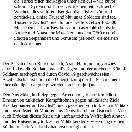
die Türkei teilen die Region unter sich auf – wie zuvor
schon in Syrien und Libyen. Armenien hat nach sechs
Wochen alles verloren. Bergkarabach ist zerstört und
zerstückelt, einige Tausend blutjunge Soldaten sind tot,
Tausende Zivilist*innen tot oder verletzt, etwa 100.000
Menschen sind vor Beschuss durch aserbaidschanische
Armee und Angst vor Massakern aus den Dörfern und
Städten Stepanakert und Schuschi geflohen, die meisten
nach Armenien.
Der Präsident von Bergkarabach, Araik Harutjunjan, verwies
darauf, dass die Soldaten nach 43 Tagen ununterbrochener Kämpfe
Soldaten erschöpft und durch Covid-19 geschwächt seien.
Aserbaidschan ist durch die Unterstützung der Türkei zu einem
übermächtigen Gegner geworden, so Harutjunjan.
Den Ausschlag im Krieg gegen Armenien gab der skrupellose
Einsatz von türkischen Kampfdrohnen gegen militärische Ziele,
Krankenhäuser und Zivilist*innen, gesteuert von türkischen Militärs
und ausgerüstet mit Motoren aus Deutschland und Österreich. Wie
auch Erdoğan diesen Krieg mit umfangreichen Waffenlieferungen
und der Entsendung türkischer Militärberater sowie von syrischen
Söldnern nach Aserbaidschan erst ermöglicht hat.