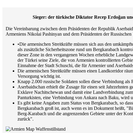
Sieger: der türkische Diktator Recep Erdoğan und
Die Vereinbarung zwischen dem Präsidenten der Republik Aserbaids
Armeniens Nikolai Pashinyan und dem Präsidenten der Russischen F
•Die armenischen Streitkräfte müssen sich aus den umkämpfte
als zusätzliche Sicherheitszone rund um Bergkarabach kontroll
dieser Zone in den vergangenen Wochen erhebliche Landgewi
der Türkei seine Ziele, die von Armenien kontrollierten Ge
Einnahme der Stadt Schuschi, die für Armenier und Aserbaidsc
Die armenischen Streitkräfte müssen einen Landkorridor räu
Versorgung wichtig ist.
Knapp 2.000 russische Soldaten sollen diese Verbindung als 
Aserbaidschan erhielt die Zusage für einen seit Jahrzehnten g
Exklave Nachitschewan und damit eine Landverbindung zum 
Panturkisten, eine Verbindung von Ankara nach Baku, wird unt
Es gibt keine Angaben zum Status von Bergkarabach, so dass
Bergkarabach groß ist, auch wenn es im Dokument heißt, "Bi
Berg-Karabach und die angrenzenden Gebiete unter der Kont
zurück".