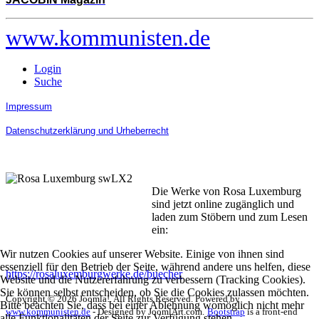
www.kommunisten.de
Login
Suche
Impressum
Datenschutzerklärung und Urheberrecht
Die Werke von Rosa Luxemburg
sind jetzt online zugänglich und
laden zum Stöbern und zum Lesen
ein:
Wir nutzen Cookies auf unserer Website. Einige von ihnen sind
essenziell für den Betrieb der Seite, während andere uns helfen, diese
https://rosaluxemburgwerke.de/buecher
Website und die Nutzererfahrung zu verbessern (Tracking Cookies).
Sie können selbst entscheiden, ob Sie die Cookies zulassen möchten.
Copyright © 2026 Joomla!. All Rights Reserved. Powered by
Bitte beachten Sie, dass bei einer Ablehnung womöglich nicht mehr
www.kommunisten.de
- Designed by JoomlArt.com.
Bootstrap
is a front-end
alle Funktionalitäten der Seite zur Verfügung stehen.