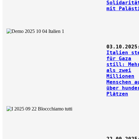
Solidaritä
mit Paläst
03.10.2025
Italien st
für Gaza
still: Meh
als zwei
Millionen
Menschen a
über hunde
Plätzen
22.09.2025