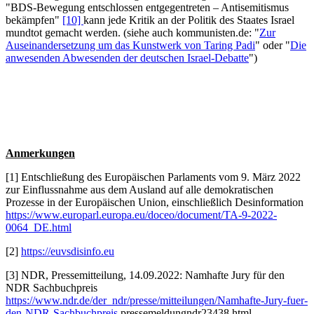
"BDS-Bewegung entschlossen entgegentreten – Antisemitismus
bekämpfen"
[10]
kann jede Kritik an der Politik des Staates Israel
mundtot gemacht werden. (siehe auch kommunisten.de: "
Zur
Auseinandersetzung um das Kunstwerk von Taring Padi
" oder "
Die
anwesenden Abwesenden der deutschen Israel-Debatte
")
Anmerkungen
[1] Entschließung des Europäischen Parlaments vom 9. März 2022
zur Einflussnahme aus dem Ausland auf alle demokratischen
Prozesse in der Europäischen Union, einschließlich Desinformation
https://www.europarl.europa.eu/doceo/document/TA-9-2022-
0064_DE.html
[2]
https://euvsdisinfo.eu
[3] NDR, Pressemitteilung, 14.09.2022: Namhafte Jury für den
NDR Sachbuchpreis
https://www.ndr.de/der_ndr/presse/mitteilungen/Namhafte-Jury-fuer-
den-NDR-Sachbuchpreis
,pressemeldungndr23438.html