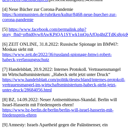
[4] Neue Bücher zur Corona-Pandemie
https://kommunisten.de/rubriken/kultur/8468-neue-buecher-zur-
corona-pandemie
[5]
https://www.facebook.com/permalink.php?
story_fbid=pfbid0vw8AwKPiQA1SYwk1mQpAfQp4htZTdKs8oj
[6] ZEIT ONLINE, 31.8.2022: Russische Spionage im BMWi?:
Moskau sieht mit
https://www.zeit.de/2022/36/russland-spionage-bmwi-robert-
habeck-verfassungsschutz
[7] Handelsblatt, 20.9.2022: Internes Protokoll. Vertrauensmangel
im Wirtschaftsministerium: „Habeck steht jetzt unter Druck“
https://www.handelsblatt.com/politik/deutschland/internes-protokoll-
vertrauensmangel-im-wirtschaftsministerium-habeck-steht-jetzt-
unter-druck/28684056.html
[8] BZ, 14.09.2022: Neuer Antisemitismus-Skandal. Berlin will
Israel-Hasserin mit Friedenspreis ehren!
https://www.bz-berlin.de/berlin/berlin-will-israel-hasserin-mit-
friedenspreis-ehren
[9] Amnesty: Israels Apartheid gegen die Palästinenser, ein