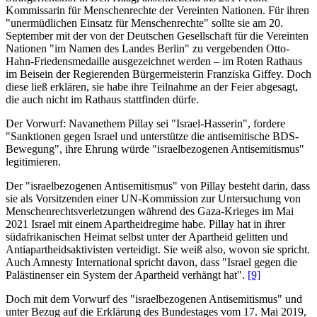
Kommissarin für Menschenrechte der Vereinten Nationen. Für ihren
"unermüdlichen Einsatz für Menschenrechte" sollte sie am 20.
September mit der von der Deutschen Gesellschaft für die Vereinten
Nationen "im Namen des Landes Berlin" zu vergebenden Otto-
Hahn-Friedensmedaille ausgezeichnet werden – im Roten Rathaus
im Beisein der Regierenden Bürgermeisterin Franziska Giffey. Doch
diese ließ erklären, sie habe ihre Teilnahme an der Feier abgesagt,
die auch nicht im Rathaus stattfinden dürfe.
Der Vorwurf: Navanethem Pillay sei "Israel-Hasserin", fordere
"Sanktionen gegen Israel und unterstütze die antisemitische BDS-
Bewegung", ihre Ehrung würde "israelbezogenen Antisemitismus"
legitimieren.
Der "israelbezogenen Antisemitismus" von Pillay besteht darin, dass
sie als Vorsitzenden einer UN-Kommission zur Untersuchung von
Menschenrechtsverletzungen während des Gaza-Krieges im Mai
2021 Israel mit einem Apartheidregime habe. Pillay hat in ihrer
südafrikanischen Heimat selbst unter der Apartheid gelitten und
Antiapartheidsaktivisten verteidigt. Sie weiß also, wovon sie spricht.
Auch Amnesty International spricht davon, dass "Israel gegen die
Palästinenser ein System der Apartheid verhängt hat".
[9]
Doch mit dem Vorwurf des "israelbezogenen Antisemitismus" und
unter Bezug auf die Erklärung des Bundestages vom 17. Mai 2019,