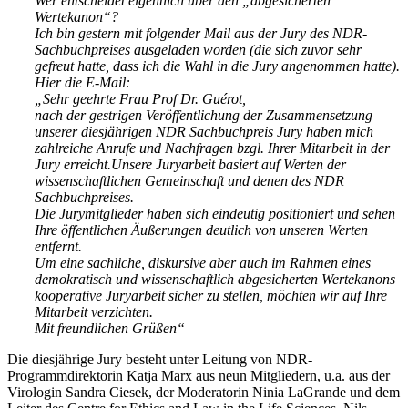
Wer entscheidet eigentlich über den „abgesicherten
Wertekanon“?
Ich bin gestern mit folgender Mail aus der Jury des NDR-
Sachbuchpreises ausgeladen worden (die sich zuvor sehr
gefreut hatte, dass ich die Wahl in die Jury angenommen hatte).
Hier die E-Mail:
„Sehr geehrte Frau Prof Dr. Guérot,
nach der gestrigen Veröffentlichung der Zusammensetzung
unserer diesjährigen NDR Sachbuchpreis Jury haben mich
zahlreiche Anrufe und Nachfragen bzgl. Ihrer Mitarbeit in der
Jury erreicht.Unsere Juryarbeit basiert auf Werten der
wissenschaftlichen Gemeinschaft und denen des NDR
Sachbuchpreises.
Die Jurymitglieder haben sich eindeutig positioniert und sehen
Ihre öffentlichen Äußerungen deutlich von unseren Werten
entfernt.
Um eine sachliche, diskursive aber auch im Rahmen eines
demokratisch und wissenschaftlich abgesicherten Wertekanons
kooperative Juryarbeit sicher zu stellen, möchten wir auf Ihre
Mitarbeit verzichten.
Mit freundlichen Grüßen“
Die diesjährige Jury besteht unter Leitung von NDR-
Programmdirektorin Katja Marx aus neun Mitgliedern, u.a. aus der
Virologin Sandra Ciesek, der Moderatorin Ninia LaGrande und dem