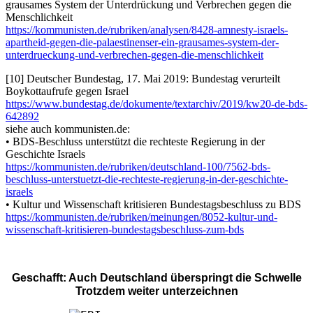
grausames System der Unterdrückung und Verbrechen gegen die
Menschlichkeit
https://kommunisten.de/rubriken/analysen/8428-amnesty-israels-
apartheid-gegen-die-palaestinenser-ein-grausames-system-der-
unterdrueckung-und-verbrechen-gegen-die-menschlichkeit
[10] Deutscher Bundestag, 17. Mai 2019: Bundestag verurteilt
Boykottaufrufe gegen Israel
https://www.bundestag.de/dokumente/textarchiv/2019/kw20-de-bds-
642892
siehe auch kommunisten.de:
• BDS-Beschluss unterstützt die rechteste Regierung in der
Geschichte Israels
https://kommunisten.de/rubriken/deutschland-100/7562-bds-
beschluss-unterstuetzt-die-rechteste-regierung-in-der-geschichte-
israels
• Kultur und Wissenschaft kritisieren Bundestagsbeschluss zu BDS
https://kommunisten.de/rubriken/meinungen/8052-kultur-und-
wissenschaft-kritisieren-bundestagsbeschluss-zum-bds
Geschafft: Auch Deutschland überspringt die Schwelle
Trotzdem weiter unterzeichnen