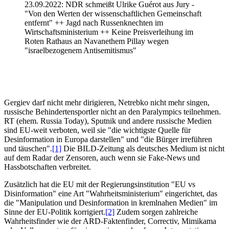
23.09.2022: NDR schmeißt Ulrike Guérot aus Jury -
"Von den Werten der wissenschaftlichen Gemeinschaft
entfernt" ++ Jagd nach Russenknechten im
Wirtschaftsministerium ++ Keine Preisverleihung im
Roten Rathaus an Navanethem Pillay wegen
"israelbezogenem Antisemitismus"
Gergiev darf nicht mehr dirigieren, Netrebko nicht mehr singen,
russische Behindertensportler nicht an den Paralympics teilnehmen.
RT (ehem. Russia Today), Sputnik und andere russische Medien
sind EU-weit verboten, weil sie "die wichtigste Quelle für
Desinformation in Europa darstellen" und "die Bürger irreführen
und täuschen".
[1]
Die BILD-Zeitung als deutsches Medium ist nicht
auf dem Radar der Zensoren, auch wenn sie Fake-News und
Hassbotschaften verbreitet.
Zusätzlich hat die EU mit der Regierungsinstitution "EU vs
Disinformation" eine Art "Wahrheitsministerium" eingerichtet, das
die "Manipulation und Desinformation in kremlnahen Medien" im
Sinne der EU-Politik korrigiert.
[2]
Zudem sorgen zahlreiche
Wahrheitsfinder wie der ARD-Faktenfinder, Correctiv, Mimikama