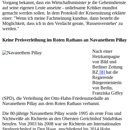
Vorgang bekannt, dass ein Wirtschaftsminister je die Geheimdienste
auf seine eigenen Leute ansetzte - unliebsame Kritiker mundtot
gemacht werden sollen. In dem Protokoll der Krisensitzung erklärte
einer: "Wenn ich meine Fachmeinung kundtue, dann besteht die
Möglichkeit, dass ich in den Verdacht gerate, 'Russenversteher' zu
werden."
Keine Preisverleihung im Roten Rathaus an Navanethem Pillay
Nach einer
Hetzkampagne
von Bild und
Berliner Zeitung
BZ
[8]
hat die
Regierende
Bürgermeisterin
von Berlin,
Franziska Giffey
(SPD), die Verleihung der Otto-Hahn-Friedensmedaille an
Navanethem Pillay aus dem Roten Rathaus verbannt.
Die 80-jährige Navanethem Pillay wurde 1995 als erste Frau und
Nichtweiße als Richterin an den Obersten Gerichtshof Südafrikas
berufen. Von 2003 bis 2008 war sie Richterin am Internationalen
Strafgerichtshof in Den Haag, anschließend bis 2014 Hohe