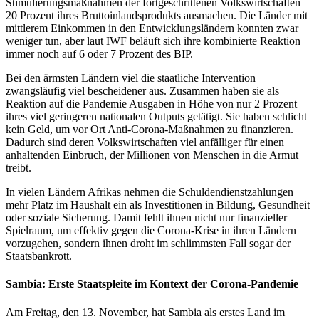
Stimulierungsmaßnahmen der fortgeschrittenen Volkswirtschaften
20 Prozent ihres Bruttoinlandsprodukts ausmachen. Die Länder mit
mittlerem Einkommen in den Entwicklungsländern konnten zwar
weniger tun, aber laut IWF beläuft sich ihre kombinierte Reaktion
immer noch auf 6 oder 7 Prozent des BIP.
Bei den ärmsten Ländern viel die staatliche Intervention
zwangsläufig viel bescheidener aus. Zusammen haben sie als
Reaktion auf die Pandemie Ausgaben in Höhe von nur 2 Prozent
ihres viel geringeren nationalen Outputs getätigt. Sie haben schlicht
kein Geld, um vor Ort Anti-Corona-Maßnahmen zu finanzieren.
Dadurch sind deren Volkswirtschaften viel anfälliger für einen
anhaltenden Einbruch, der Millionen von Menschen in die Armut
treibt.
In vielen Ländern Afrikas nehmen die Schuldendienstzahlungen
mehr Platz im Haushalt ein als Investitionen in Bildung, Gesundheit
oder soziale Sicherung. Damit fehlt ihnen nicht nur finanzieller
Spielraum, um effektiv gegen die Corona-Krise in ihren Ländern
vorzugehen, sondern ihnen droht im schlimmsten Fall sogar der
Staatsbankrott.
Sambia: Erste Staatspleite im Kontext der Corona-Pandemie
Am Freitag, den 13. November, hat Sambia als erstes Land im