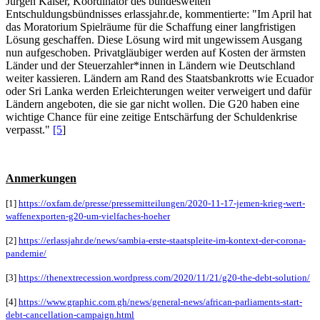
Jürgen Kaiser, Koordinator des bundesweiten
Entschuldungsbündnisses erlassjahr.de, kommentierte: "Im April hat
das Moratorium Spielräume für die Schaffung einer langfristigen
Lösung geschaffen. Diese Lösung wird mit ungewissem Ausgang
nun aufgeschoben. Privatgläubiger werden auf Kosten der ärmsten
Länder und der Steuerzahler*innen in Ländern wie Deutschland
weiter kassieren. Ländern am Rand des Staatsbankrotts wie Ecuador
oder Sri Lanka werden Erleichterungen weiter verweigert und dafür
Ländern angeboten, die sie gar nicht wollen. Die G20 haben eine
wichtige Chance für eine zeitige Entschärfung der Schuldenkrise
verpasst."
[5
]
Anmerkungen
[1]
https://oxfam.de/presse/pressemitteilungen/2020-11-17-jemen-krieg-wert-
waffenexporten-g20-um-vielfaches-hoeher
[2]
https://erlassjahr.de/news/sambia-erste-staatspleite-im-kontext-der-corona-
pandemie/
[3]
https://thenextrecession.wordpress.com/2020/11/21/g20-the-debt-solution/
[4]
https://www.graphic.com.gh/news/general-news/african-parliaments-start-
debt-cancellation-campaign.html