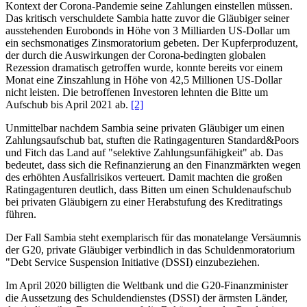
Kontext der Corona-Pandemie seine Zahlungen einstellen müssen.
Das kritisch verschuldete Sambia hatte zuvor die Gläubiger seiner
ausstehenden Eurobonds in Höhe von 3 Milliarden US-Dollar um
ein sechsmonatiges Zinsmoratorium gebeten. Der Kupferproduzent,
der durch die Auswirkungen der Corona-bedingten globalen
Rezession dramatisch getroffen wurde, konnte bereits vor einem
Monat eine Zinszahlung in Höhe von 42,5 Millionen US-Dollar
nicht leisten. Die betroffenen Investoren lehnten die Bitte um
Aufschub bis April 2021 ab.
[2]
Unmittelbar nachdem Sambia seine privaten Gläubiger um einen
Zahlungsaufschub bat, stuften die Ratingagenturen Standard&Poors
und Fitch das Land auf "selektive Zahlungsunfähigkeit" ab. Das
bedeutet, dass sich die Refinanzierung an den Finanzmärkten wegen
des erhöhten Ausfallrisikos verteuert. Damit machten die großen
Ratingagenturen deutlich, dass Bitten um einen Schuldenaufschub
bei privaten Gläubigern zu einer Herabstufung des Kreditratings
führen.
Der Fall Sambia steht exemplarisch für das monatelange Versäumnis
der G20, private Gläubiger verbindlich in das Schuldenmoratorium
"Debt Service Suspension Initiative (DSSI) einzubeziehen.
Im April 2020 billigten die Weltbank und die G20-Finanzminister
die Aussetzung des Schuldendienstes (DSSI) der ärmsten Länder,