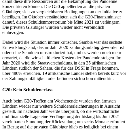
damit diese ihre Ressourcen auf die Bekämpfung der Pandemie
konzentrieren können. Die G20 appellierten an die privaten
Gläubiger, sich zu vergleichbaren Bedingungen an der Initiative zu
beteiligen. Im Oktober verständigten sich die G20-Finanzminister
darauf, dieses Schuldenmoratorium bis Mitte 2021 zu verlängern.
Die privaten Gläubiger wurden wieder nicht verbindlich
einbezogen.
Dabei wird die Situation immer kritischer. Sambia war das sechste
Entwicklungsland, das im Jahr 2020 zahlungsunfähig geworden ist
oder seine Schulden umstrukturiert hat, und es werden noch mehr
erwartet, da die wirtschaftlichen Kosten der Pandemie steigen. Im
Jahr 2020 wird die Staatsverschuldung in den 35 afrikanischen
Ländern südlich der Sahara, die für das DSSI in Frage kommen,
über 480% erreichen. 19 afrikanische Länder stehen bereits kurz vor
der Zahlungsunfähigkeit oder befinden sich schon mittendrin.
G20: Kein Schuldenerlass
Auch beim G20-Treffen am Wochenende wurden den ärmsten
Ländern wieder nur weitere Schuldenerleichterungen in Aussicht
gestellt. Im nächsten Jahr werde überprüft, ob die wirtschaftliche
und finanzielle Lage eine Verlängerung der bislang bis Juni 2021
vereinbarten Stundung der Rückzahlung um sechs Monate erfordert.
In Bezug auf die privaten Gläubiger blieb es lediglich bei einem