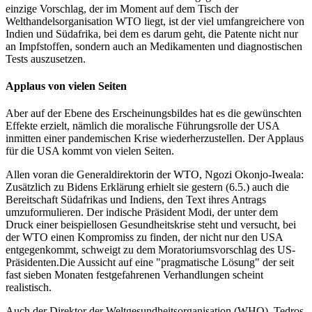
einzige Vorschlag, der im Moment auf dem Tisch der
Welthandelsorganisation WTO liegt, ist der viel umfangreichere von
Indien und Südafrika, bei dem es darum geht, die Patente nicht nur
an Impfstoffen, sondern auch an Medikamenten und diagnostischen
Tests auszusetzen.
Applaus von vielen Seiten
Aber auf der Ebene des Erscheinungsbildes hat es die gewünschten
Effekte erzielt, nämlich die moralische Führungsrolle der USA
inmitten einer pandemischen Krise wiederherzustellen. Der Applaus
für die USA kommt von vielen Seiten.
Allen voran die Generaldirektorin der WTO, Ngozi Okonjo-Iweala:
Zusätzlich zu Bidens Erklärung erhielt sie gestern (6.5.) auch die
Bereitschaft Südafrikas und Indiens, den Text ihres Antrags
umzuformulieren. Der indische Präsident Modi, der unter dem
Druck einer beispiellosen Gesundheitskrise steht und versucht, bei
der WTO einen Kompromiss zu finden, der nicht nur den USA
entgegenkommt, schweigt zu dem Moratoriumsvorschlag des US-
Präsidenten.Die Aussicht auf eine "pragmatische Lösung" der seit
fast sieben Monaten festgefahrenen Verhandlungen scheint
realistisch.
Auch der Direktor der Weltgesundheitsorganisation (WHO), Tedros