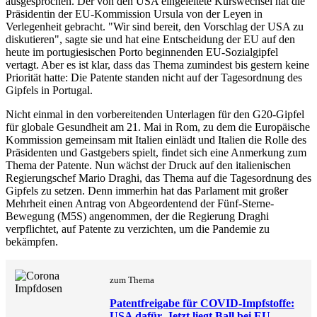
ausgesprochen. Der von den USA eingeleitete Kurswechsel hat die
Präsidentin der EU-Kommission Ursula von der Leyen in
Verlegenheit gebracht. "Wir sind bereit, den Vorschlag der USA zu
diskutieren", sagte sie und hat eine Entscheidung der EU auf den
heute im portugiesischen Porto beginnenden EU-Sozialgipfel
vertagt. Aber es ist klar, dass das Thema zumindest bis gestern keine
Priorität hatte: Die Patente standen nicht auf der Tagesordnung des
Gipfels in Portugal.
Nicht einmal in den vorbereitenden Unterlagen für den G20-Gipfel
für globale Gesundheit am 21. Mai in Rom, zu dem die Europäische
Kommission gemeinsam mit Italien einlädt und Italien die Rolle des
Präsidenten und Gastgebers spielt, findet sich eine Anmerkung zum
Thema der Patente. Nun wächst der Druck auf den italienischen
Regierungschef Mario Draghi, das Thema auf die Tagesordnung des
Gipfels zu setzen. Denn immerhin hat das Parlament mit großer
Mehrheit einen Antrag von Abgeordentend der Fünf-Sterne-
Bewegung (M5S) angenommen, der die Regierung Draghi
verpflichtet, auf Patente zu verzichten, um die Pandemie zu
bekämpfen.
zum Thema
Patentfreigabe für COVID-Impfstoffe:
USA dafür. Jetzt liegt Ball bei EU