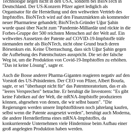
Technologie liegen nicht in den USA, sondern bei BioNTech in
Deutschland. Der US-Konzern Pfizer agiert lediglich als
Organisator für die Herstellung und den weltweiten Vertrieb des
Impfstoffes. BioNTech wird auf den Finanzmärkten als kommender
neuer Pharmariese gehandelt; BioNTech-Gründer Uğur Şahin
wurde quasi über Nacht zum ″Pandemie-Milliardär und rückte in die
Forbes-Gruppe der 500 reichsten Menschen auf der Welt auf. Ein
weltweites Aussetzen der Patente auf COVID-19-Impfstoffe träfe
niemanden mehr als BioNTech, nicht ohne Grund brach deren
Börsenkurs ein. Keine Überraschung, dass sich Uğur Şahin gegen
die Aufhebung des Patentschutzes ausspricht. Die sei der falsche
Weg ist, um die Produktion von Covid-19-Impfstoffen zu erhöhen.
″Das ist keine Lösung″, sagte er.
Auch die Bosse anderer Pharma-Giganten reagieren negativ auf den
Vorstoß des US-Präsidenten. Der CEO von Pfizer, Albert Bourla,
sagte, er sei "überhaupt nicht für" das Patentmoratorium, das er als
"leeres Versprechen" betrachte. Er beruhigt die Investoren: "Es gibt
keine Fabriken auf der Welt, die mRNA-Impfstoffe produzieren
können, abgesehen von denen, die wir selbst bauen". "Die
Regierungen werden unsere Impfstoffdosen noch jahrelang kaufen,
selbst wenn die Patente ausgesetzt werden", beruhigt auch Moderna,
die andere Herstellerfirma eines mRNA-Impfstoffes, da
konkurrierende Unternehmen viele Hindernisse beim Aufbau einer
groß angelegten Produktion haben werden.