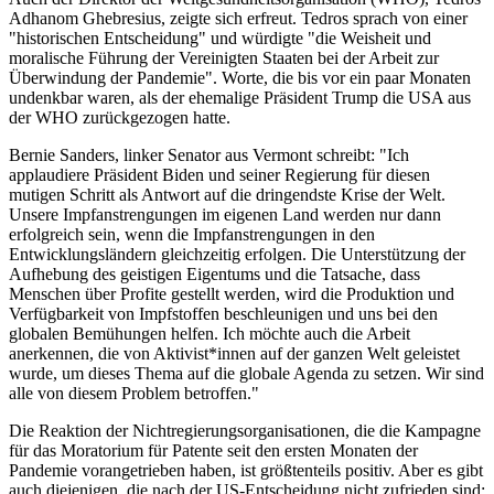
Adhanom Ghebresius, zeigte sich erfreut. Tedros sprach von einer
"historischen Entscheidung" und würdigte "die Weisheit und
moralische Führung der Vereinigten Staaten bei der Arbeit zur
Überwindung der Pandemie". Worte, die bis vor ein paar Monaten
undenkbar waren, als der ehemalige Präsident Trump die USA aus
der WHO zurückgezogen hatte.
Bernie Sanders, linker Senator aus Vermont schreibt: "Ich
applaudiere Präsident Biden und seiner Regierung für diesen
mutigen Schritt als Antwort auf die dringendste Krise der Welt.
Unsere Impfanstrengungen im eigenen Land werden nur dann
erfolgreich sein, wenn die Impfanstrengungen in den
Entwicklungsländern gleichzeitig erfolgen. Die Unterstützung der
Aufhebung des geistigen Eigentums und die Tatsache, dass
Menschen über Profite gestellt werden, wird die Produktion und
Verfügbarkeit von Impfstoffen beschleunigen und uns bei den
globalen Bemühungen helfen. Ich möchte auch die Arbeit
anerkennen, die von Aktivist*innen auf der ganzen Welt geleistet
wurde, um dieses Thema auf die globale Agenda zu setzen. Wir sind
alle von diesem Problem betroffen."
Die Reaktion der Nichtregierungsorganisationen, die die Kampagne
für das Moratorium für Patente seit den ersten Monaten der
Pandemie vorangetrieben haben, ist größtenteils positiv. Aber es gibt
auch diejenigen, die nach der US-Entscheidung nicht zufrieden sind: