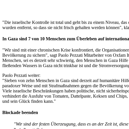
"Die israelische Kontrolle ist total und geht bis zu einem Niveau, das
wurden entfernt, so dass sie nicht frisch gehalten werden können", kl
In Gaza sind 7 von 10 Menschen zum Überleben auf internationa
"Wir sind mit einer chronischen Krise konfrontiert, die Organisatione
Bevölkerung zu sichern", sagt Paolo Pezzati Mitarbeiter von Oxfam It
Menschen, sei es derzeit sehr schwierig, den Menschen in Gaza Hilfe
fließenden Wassers in Gaza nicht trinkbar ist und die Stromversorgun
Paolo Pezzati weiter:
"Sieben von zehn Menschen in Gaza sind derzeit auf humanitäre Hilfe
paradoxer Weise und mit Strafmaßnahmen gegen die Bevölkerung vo
Viele israelische Beschränkungen haben politische, nicht sicherheitsp
verhindert die Ausfuhr von Tomaten, Dattelpaste, Keksen und Chips,
und sein Glück finden kann."
Blockade beenden
"Wir sind der festen Überzeugung, dass es an der Zeit ist, die