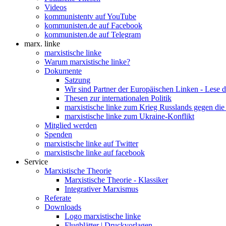
Videos
kommunistentv auf YouTube
kommunisten.de auf Facebook
kommunisten.de auf Telegram
marx. linke
marxistische linke
Warum marxistische linke?
Dokumente
Satzung
Wir sind Partner der Europäischen Linken - Lese 
Thesen zur internationalen Politik
marxistische linke zum Krieg Russlands gegen die
marxistische linke zum Ukraine-Konflikt
Mitglied werden
Spenden
marxistische linke auf Twitter
marxistische linke auf facebook
Service
Marxistische Theorie
Marxistische Theorie - Klassiker
Integrativer Marxismus
Referate
Downloads
Logo marxistische linke
Flugblätter | Druckvorlagen