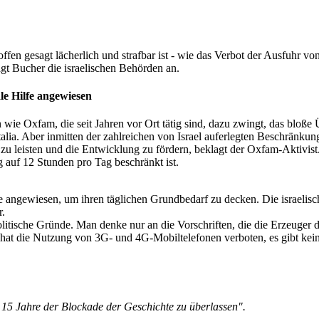
 offen gesagt lächerlich und strafbar ist - wie das Verbot der Ausfuhr 
agt Bucher die israelischen Behörden an.
le Hilfe angewiesen
n wie Oxfam, die seit Jahren vor Ort tätig sind, dazu zwingt, das bloße
alia. Aber inmitten der zahlreichen von Israel auferlegten Beschränku
 zu leisten und die Entwicklung zu fördern, beklagt der Oxfam-Aktivi
g auf 12 Stunden pro Tag beschränkt ist.
 angewiesen, um ihren täglichen Grundbedarf zu decken. Die israelische
r.
olitische Gründe. Man denke nur an die Vorschriften, die die Erzeuger 
 hat die Nutzung von 3G- und 4G-Mobiltelefonen verboten, es gibt kein
se 15 Jahre der Blockade der Geschichte zu überlassen".