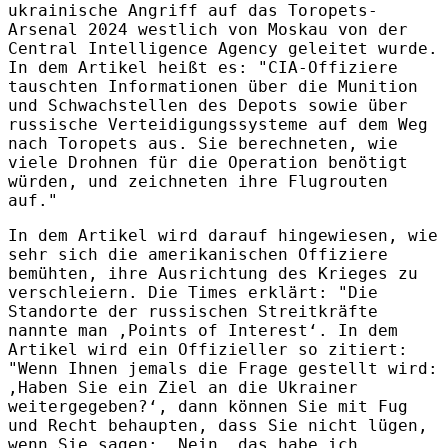
ukrainische Angriff auf das Toropets-
Arsenal 2024 westlich von Moskau von der
Central Intelligence Agency geleitet wurde.
In dem Artikel heißt es: "CIA-Offiziere
tauschten Informationen über die Munition
und Schwachstellen des Depots sowie über
russische Verteidigungssysteme auf dem Weg
nach Toropets aus. Sie berechneten, wie
viele Drohnen für die Operation benötigt
würden, und zeichneten ihre Flugrouten
auf."
In dem Artikel wird darauf hingewiesen, wie
sehr sich die amerikanischen Offiziere
bemühten, ihre Ausrichtung des Krieges zu
verschleiern. Die Times erklärt: "Die
Standorte der russischen Streitkräfte
nannte man ‚Points of Interest‘. In dem
Artikel wird ein Offizieller so zitiert:
"Wenn Ihnen jemals die Frage gestellt wird:
‚Haben Sie ein Ziel an die Ukrainer
weitergegeben?‘, dann können Sie mit Fug
und Recht behaupten, dass Sie nicht lügen,
wenn Sie sagen: ‚Nein, das habe ich