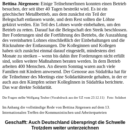
Bettina Jürgensen:
Einige TeilnehmerInnen konnten einen Betrieb
besuchen, der seit über 40 Tagen bestreikt wird. Es ist ein
griechischer Metallbetrieb, aus dem zunächst ein Teil der
Belegschaft entlassen wurde, und dem Rest sollten die Löhne
gekürzt werden. Ein Teil des Lohnes wurde einbehalten, um den
Betrieb zu retten. Darauf hat die Belegschaft den Streik beschlossen.
Ihre Forderungen sind die Fortführung des Betriebs, die Auszahlung
des vereinbarten Lohnes einschließlich der Einbehaltungen und die
Rücknahme der Entlassungen. Die Kolleginnen und Kollegen
haben sich zunächst einmal darauf eingestellt, mindestens drei
Monate zu streiken – wenn bis dahin ihre Forderungen nicht erfüllt
sind, sollen weitere Maßnahmen beraten werden. In dem Betrieb
arbeiten 400 Menschen. An diesem Sonntag waren auch viele
Familien mit Kindern anwesend. Der Genosse aus Südafrika hat für
die Teilnehmer des Meetings eine Solidaritätsrede gehalten, in der er
auch aus den Kämpfen seiner KollegInnen in Südafrika berichtete.
Das war direkte Solidarität.
Die Fragen stellte Wolfgang Teuber (Vorabdruck aus der UZ vom 23.12.11)
Foto: Solidnet
Im Anhang die vollständige Rede von Bettina Jürgensen auf dem 13.
Internationalen Treffen der Kommunistischen und Arbeiterparteien
Geschafft: Auch Deutschland überspringt die Schwelle
Trotzdem weiter unterzeichnen