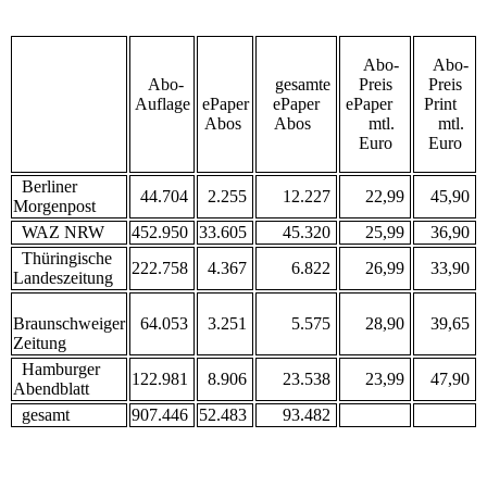
Abo-
Abo-
Abo-
gesamte
Preis
Preis
Auflage
ePaper
ePaper
ePaper
Print
Abos
Abos
mtl.
mtl.
Euro
Euro
Berliner
44.704
2.255
12.227
22,99
45,90
Morgenpost
WAZ NRW
452.950
33.605
45.320
25,99
36,90
Thüringische
222.758
4.367
6.822
26,99
33,90
Landeszeitung
Braunschweiger
64.053
3.251
5.575
28,90
39,65
Zeitung
Hamburger
122.981
8.906
23.538
23,99
47,90
Abendblatt
gesamt
907.446
52.483
93.482