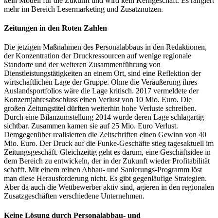
kein Modell für die Zukunft und wird kein Kerngeschäft. Es rangiert
mehr im Bereich Lesermarketing und Zusatznutzen.
Zeitungen in den Roten Zahlen
Die jetzigen Maßnahmen des Personalabbaus in den Redaktionen,
der Konzentration der Druckressourcen auf wenige regionale
Standorte und der weiteren Zusammenführung von
Dienstleistungstätigkeiten an einem Ort, sind eine Reflektion der
wirtschaftlichen Lage der Gruppe. Ohne die Veräußerung ihres
Auslandsportfolios wäre die Lage kritisch. 2017 vermeldete der
Konzernjahresabschluss einen Verlust von 10 Mio. Euro. Die
großen Zeitungstitel dürften weiterhin hohe Verluste schreiben.
Durch eine Bilanzumstellung 2014 wurde deren Lage schlagartig
sichtbar. Zusammen kamen sie auf 25 Mio. Euro Verlust.
Demgegenüber realisierten die Zeitschriften einen Gewinn von 40
Mio. Euro. Der Druck auf die Funke-Geschäfte stieg tagesaktuell im
Zeitungsgeschäft. Gleichzeitig geht es darum, eine Geschäftsidee in
dem Bereich zu entwickeln, der in der Zukunft wieder Profitabilität
schafft. Mit einem reinen Abbau- und Sanierungs-Programm löst
man diese Herausforderung nicht. Es gibt gegenläufige Strategien.
Aber da auch die Wettbewerber aktiv sind, agieren in den regionalen
Zusatzgeschäften verschiedene Unternehmen.
Keine Lösung durch Personalabbau- und