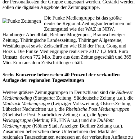
der Personalkosten der Gruppe eingespart werden. Gestärkt werden
sollen die digitalen Angebote der Zeitungsgruppe.
Die Funke Mediengruppe ist das größte
deutsche Regional-Zeitungsunternehmen mit
Zeitungstitel wie der WAZ in NRW,
Hamburger Abendblatt, Berliner Morgenpost, Braunschweiger
Zeitung, Thüringische Landeszeitung, Thüringer Allgemeine,
Westfalenpost sowie Zeitschriften wie Bild der Frau, Gong und
Hörzu. Die Funke Mediengruppe realisierte 2017 1,2 Mrd. Euro
Umsatz, davon 772 Mio. Euro aus dem Zeitungsgeschäft und 365
Mio. Euro aus dem Zeitschriftengeschäft.
Sechs Konzerne beherrschen 40 Prozent der verkauften
Auflage der regionalen Tageszeitungen
Weitere größere Zeitungsgruppen in Deutschland sind die
Südwest
Medienholding
(Stuttgarter Zeitung, Süddeutsche Zeitung u.a.), die
Madsack Mediengruppe
(Leipziger Volkszeitung, Ostsee-Zeitung,
Lübecker Nachrichten u.a.), die
Rheinische Post Mediengruppen
(Rheinische Post, Saarbrücker Zeitung u.a,), die
Ippen
Verlagsgruppe
(Merkur, FR, HNA u.a.) und die
DuMont
Mediengruppe
(Kölner Stadt Anzeiger, Berliner Zeitung u.a.).
Zusammen beherrschen diese Unternehmen den Markt der
regionalen Tageszeitungen gemessen an der verkauften Auflage zu