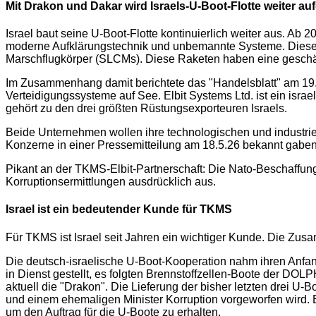
Mit Drakon und Dakar wird Israels-U-Boot-Flotte weiter au
Israel baut seine U-Boot-Flotte kontinuierlich weiter aus. Ab 
moderne Aufklärungstechnik und unbemannte Systeme. Diese U
Marschflugkörper (SLCMs). Diese Raketen haben eine geschä
Im Zusammenhang damit berichtete das "Handelsblatt" am 19.
Verteidigungssysteme auf See. Elbit Systems Ltd. ist ein israe
gehört zu den drei größten Rüstungsexporteuren Israels.
Beide Unternehmen wollen ihre technologischen und industrie
Konzerne in einer Pressemitteilung am 18.5.26 bekannt gaben. 
Pikant an der TKMS-Elbit-Partnerschaft: Die Nato-Beschaff
Korruptionsermittlungen ausdrücklich aus.
Israel ist ein bedeutender Kunde für TKMS
Für TKMS ist Israel seit Jahren ein wichtiger Kunde. Die Zu
Die deutsch-israelische U-Boot-Kooperation nahm ihren Anfan
in Dienst gestellt, es folgten Brennstoffzellen-Boote der DOL
aktuell die "Drakon". Die Lieferung der bisher letzten drei U-
und einem ehemaligen Minister Korruption vorgeworfen wird. 
um den Auftrag für die U-Boote zu erhalten.