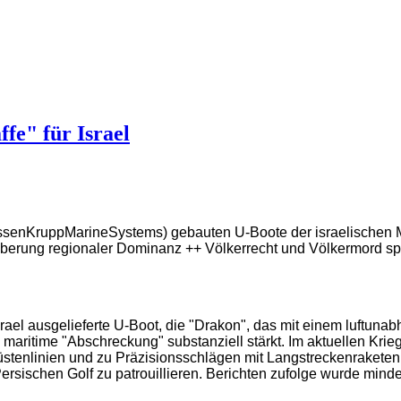
fe" für Israel
ssenKruppMarineSystems) gebauten U-Boote der israelischen Ma
berung regionaler Dominanz ++ Völkerrecht und Völkermord spi
ael ausgelieferte U-Boot, die "Drakon", das mit einem luftunab
ne maritime "Abschreckung" substanziell stärkt. Im aktuellen Kr
stenlinien und zu Präzisionsschlägen mit Langstreckenraketen
rsischen Golf zu patrouillieren. Berichten zufolge wurde mindes