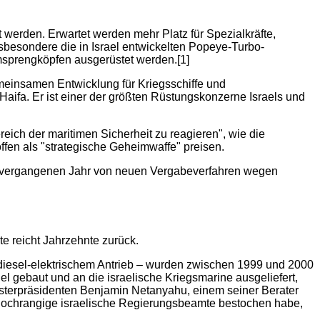
t werden. Erwartet werden mehr Platz für Spezialkräfte,
esondere die in Israel entwickelten Popeye-Turbo-
sprengköpfen ausgerüstet werden.[1]
einsamen Entwicklung für Kriegsschiffe und
 Haifa. Er ist einer der größten Rüstungskonzerne Israels und
ich der maritimen Sicherheit zu reagieren", wie die
offen als "strategische Geheimwaffe" preisen.
m vergangenen Jahr von neuen Vergabeverfahren wegen
e reicht Jahrzehnte zurück.
 diesel-elektrischem Antrieb – wurden zwischen 1999 und 2000
el gebaut und an die israelische Kriegsmarine ausgeliefert,
Ministerpräsidenten Benjamin Netanyahu, einem seiner Berater
 hochrangige israelische Regierungsbeamte bestochen habe,