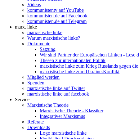
Videos
kommunistentv auf YouTube
kommunisten.de auf Facebook
kommunisten.de auf Telegram
marx. linke
marxistische linke
Warum marxistische linke?
Dokumente
Satzung
Wir sind Partner der Europäischen Linken - Lese 
Thesen zur internationalen Politik
marxistische linke zum Krieg Russlands gegen die
marxistische linke zum Ukraine-Konflikt
Mitglied werden
Spenden
marxistische linke auf Twitter
marxistische linke auf facebook
Service
Marxistische Theorie
Marxistische Theorie - Klassiker
Integrativer Marxismus
Referate
Downloads
Logo marxistische linke
Flugblätter | Druckvorlagen