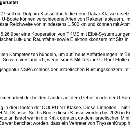
fgerüstet
2027 soll die Dolphin-Klasse durch die neue Dakar-Klasse ersetz
-Boote können verschiedene Arten von Raketen abfeuern, insb
tzte Reichweite von mindestens 1.500 km und können mit Atom
5.26 über eine Kooperation von TKMS mit Elbit-System zur gem
lischer Luft- und Raumfahrt- sowie Elektronikkonzern mit Sitz in
llen Kompetenzen bündeln, um auf "neue Anforderungen im Bere
So wird verständlich, wenn Israels Militärs ihre U-Boot-Flotte 
ungsagentur NSPA schloss den israelischen Rüstungskonzern i
sammenarbeit der beiden Länder auf dem Gebiet moderner U-Boot
g in drei Booten der DOLPHIN I-Klasse. Diese Einheiten – mit
PHIN-II-Klasse. Sechs Boote dieser Klasse wurden bis 2026 in Ki
Boote an Israel war in die Kritik geraten, da dem israelischen 
Es war berichtet worden, dass ein Vertreter von ThyssenKrupp