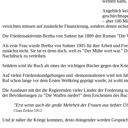
werden kann, d
Angeblich kei
geschlechtssp
– aber 100 Mi
verzichten müssen auf zusätzliche Finanzierung, sondern denen sich
Die Friedensaktivistin Bertha von Suttner hat 1889 den Roman "Die W
Als erste Frau wurde Bertha von Suttner 1905 für ihre Arbeit und Fo
zunächst nicht. Sie tat es denn doch, weil es "Der Mühe wert war." Di
Nachdruck zu verleihen.
Seitdem wird ihr Buch als eines der wichtigen Bücher gegen den Kri
Auf vielen Friedenskundgebungen und -demonstrationen wird seit J
Ruf schon lange vor dem Ersten Weltkrieg geprägt wurde, ist wohl nic
Die Ausdauer mit der die Regierenden vieler Länder der Forderung n
der Bevölkerungen zu "Die Waffen nieder!" dem Erscheinen des B
"Erst wenn auch die große Mehrheit der Frauen aus tiefster Üb
Clara Zetkin 1912
Und je näher die Kriege kommen, desto drängender werden Gespräche 