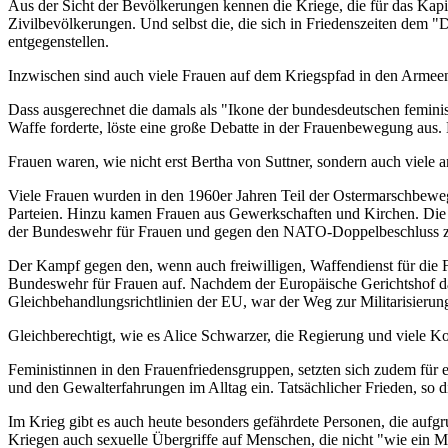
Aus der Sicht der Bevölkerungen kennen die Kriege, die für das Kapi
Zivilbevölkerungen. Und selbst die, die sich in Friedenszeiten dem 
entgegenstellen.
Inzwischen sind auch viele Frauen auf dem Kriegspfad in den Armeen
Dass ausgerechnet die damals als "Ikone der bundesdeutschen femin
Waffe forderte, löste eine große Debatte in der Frauenbewegung aus.
Frauen waren, wie nicht erst Bertha von Suttner, sondern auch viele 
Viele Frauen wurden in den 1960er Jahren Teil der Ostermarschbeweg
Parteien. Hinzu kamen Frauen aus Gewerkschaften und Kirchen. Die 
der Bundeswehr für Frauen und gegen den NATO-Doppelbeschluss zur
Der Kampf gegen den, wenn auch freiwilligen, Waffendienst für die Fr
Bundeswehr für Frauen auf. Nachdem der Europäische Gerichtshof da
Gleichbehandlungsrichtlinien der EU, war der Weg zur Militarisierun
Gleichberechtigt, wie es Alice Schwarzer, die Regierung und viele Ko
Feministinnen in den Frauenfriedensgruppen, setzten sich zudem für 
und den Gewalterfahrungen im Alltag ein. Tatsächlicher Frieden, so di
Im Krieg gibt es auch heute besonders gefährdete Personen, die aufgru
Kriegen auch sexuelle Übergriffe auf Menschen, die nicht "wie ein M