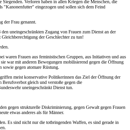
e Siegenden. Verloren haben in allen Kriegen die Menschen, die
 als "Kanonenfutter" eingezogen und sollen sich dem Feind
ng der Frau genannt.
78 den uneingeschränkten Zugang von Frauen zum Dienst an der
t Gleichberechtigung der Geschlechter zu tun!
eden.
i waren Frauen aus feministischen Gruppen, aus Initiativen und aus
, sie war mit anderen Bewegungen mobilisierend gegen die Öffnung
n sowie gegen atomare Rüstung.
riffen meist konservative Politikerinnen das Ziel der Öffnung der
 Berufsverbot gleich und verstoße gegen die
 Bundeswehr uneingeschränkt Dienst tun.
h den gegen strukturelle Diskriminierung, gegen Gewalt gegen Frauen
heute etwas anderes als für Männer.
en. Es sind nicht nur die totbringenden Waffen, es sind gerade in
len.