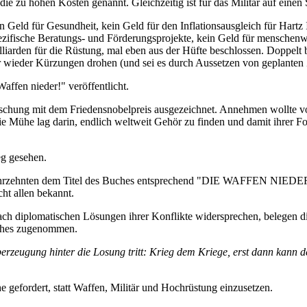
ie zu hohen Kosten genannt. Gleichzeitig ist für das Militär auf eine
n Geld für Gesundheit, kein Geld für den Inflationsausgleich für Hart
ezifische Beratungs- und Förderungsprojekte, kein Geld für menschenwü
lliarden für die Rüstung, mal eben aus der Hüfte beschlossen. Doppelt 
er wieder Kürzungen drohen (und sei es durch Aussetzen von geplanten
affen nieder!" veröffentlicht.
rschung mit dem Friedensnobelpreis ausgezeichnet. Annehmen wollte vo
e Mühe lag darin, endlich weltweit Gehör zu finden und damit ihrer For
eg gesehen.
ahrzehnten dem Titel des Buches entsprechend "DIE WAFFEN NIEDER!" 
ht allen bekannt.
ach diplomatischen Lösungen ihrer Konflikte widersprechen, belegen d
uches zugenommen.
erzeugung hinter die Losung tritt: Krieg dem Kriege, erst dann kann d
gefordert, statt Waffen, Militär und Hochrüstung einzusetzen.