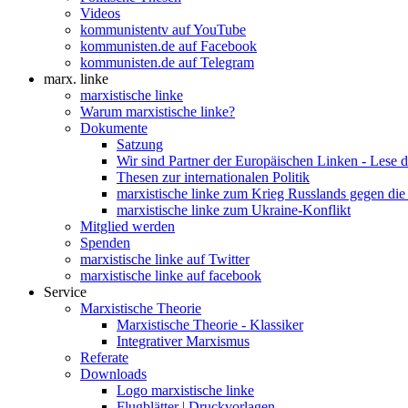
Videos
kommunistentv auf YouTube
kommunisten.de auf Facebook
kommunisten.de auf Telegram
marx. linke
marxistische linke
Warum marxistische linke?
Dokumente
Satzung
Wir sind Partner der Europäischen Linken - Lese 
Thesen zur internationalen Politik
marxistische linke zum Krieg Russlands gegen die
marxistische linke zum Ukraine-Konflikt
Mitglied werden
Spenden
marxistische linke auf Twitter
marxistische linke auf facebook
Service
Marxistische Theorie
Marxistische Theorie - Klassiker
Integrativer Marxismus
Referate
Downloads
Logo marxistische linke
Flugblätter | Druckvorlagen