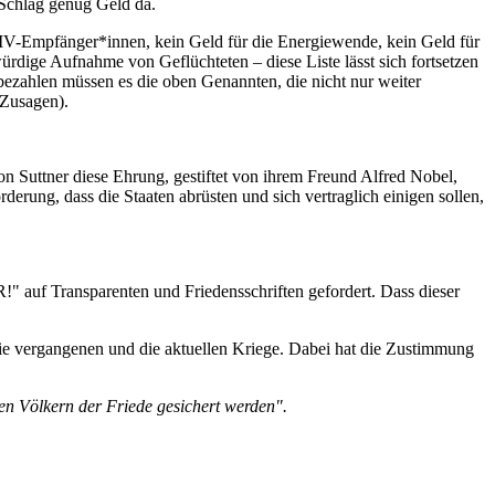
n Schlag genug Geld da.
z IV-Empfänger*innen, kein Geld für die Energiewende, kein Geld für
rdige Aufnahme von Geflüchteten – diese Liste lässt sich fortsetzen
bezahlen müssen es die oben Genannten, die nicht nur weiter
 Zusagen).
n Suttner diese Ehrung, gestiftet von ihrem Freund Alfred Nobel,
derung, dass die Staaten abrüsten und sich vertraglich einigen sollen,
auf Transparenten und Friedensschriften gefordert. Dass dieser
ie vergangenen und die aktuellen Kriege. Dabei hat die Zustimmung
en Völkern der Friede gesichert werden".