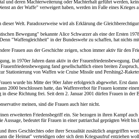
tal und deren Machterweiterung oder Machterhalt geführt werden, kein
"Dienst an der Waffe" verweigert haben, werden im Falle eines Krieges
 dieser Welt. Paradoxerweise wird als Erklärung die Gleichberechtigu
istischen Bewegung" bekannte Alice Schwarzer als eine der Ersten 19
 Denn "Waffengleichheit" in der Bundeswehr zu schaffen, hat nichts mi
andere Frauen aus der Geschichte zeigen, schon immer aktiv für den Fri
ung, in 1970er Jahren dann aktiv in der Frauenfriedensbewegung. Dabe
Frauenfriedensbewegung fand gesellschaftlich einen breiten Zuspruch
 Stationierung von Waffen wie Cruise Missile und Pershing2-Rakete
auen wurde bis Mitte der 90er Jahre erfolgreich abgewehrt. Erst dann g
nn 2000 beschlossen hatte, das Waffenverbot für Frauen komme einem
g in diese Richtung frei. Seit dem 2. Januar 2001 dürfen Frauen in der
nservative meinen, sind die Frauen auch hier nicht.
einen erweiterten Friedensbegriff ein. Sie bezogen in ihren Kampf auc
e Aussage, bedeutet für Frauen in einer patriarchal geprägten Welt bis 
nd ihres Geschlechtes oder ihrer Sexualität zusätzlich angegriffen werd
ann die Heimat" verteidigen oder sich dem Kriegsaufruf entziehen wol