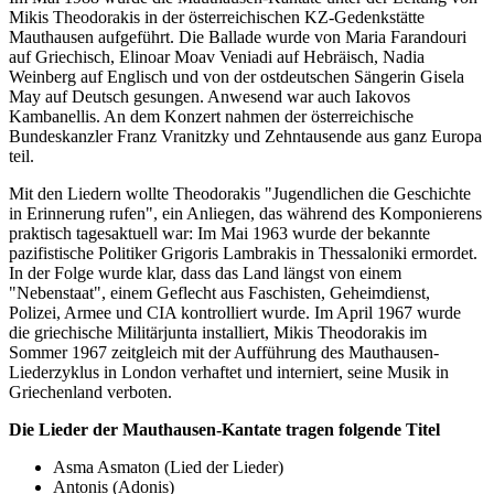
Mikis Theodorakis in der österreichischen KZ-Gedenkstätte
Mauthausen aufgeführt. Die Ballade wurde von Maria Farandouri
auf Griechisch, Elinoar Moav Veniadi auf Hebräisch, Nadia
Weinberg auf Englisch und von der ostdeutschen Sängerin Gisela
May auf Deutsch gesungen. Anwesend war auch Iakovos
Kambanellis. An dem Konzert nahmen der österreichische
Bundeskanzler Franz Vranitzky und Zehntausende aus ganz Europa
teil.
Mit den Liedern wollte Theodorakis "Jugendlichen die Geschichte
in Erinnerung rufen", ein Anliegen, das während des Komponierens
praktisch tagesaktuell war: Im Mai 1963 wurde der bekannte
pazifistische Politiker Grigoris Lambrakis in Thessaloniki ermordet.
In der Folge wurde klar, dass das Land längst von einem
"Nebenstaat", einem Geflecht aus Faschisten, Geheimdienst,
Polizei, Armee und CIA kontrolliert wurde. Im April 1967 wurde
die griechische Militärjunta installiert, Mikis Theodorakis im
Sommer 1967 zeitgleich mit der Aufführung des Mauthausen-
Liederzyklus in London verhaftet und interniert, seine Musik in
Griechenland verboten.
Die Lieder der Mauthausen-Kantate tragen folgende Titel
Asma Asmaton (Lied der Lieder)
Antonis (Adonis)