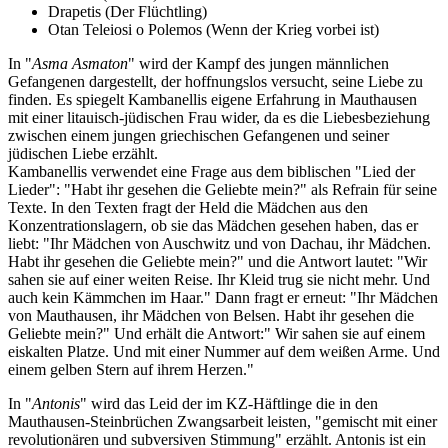
Drapetis (Der Flüchtling)
Otan Teleiosi o Polemos (Wenn der Krieg vorbei ist)
In "
Asma Asmaton
" wird der Kampf des jungen männlichen
Gefangenen dargestellt, der hoffnungslos versucht, seine Liebe zu
finden. Es spiegelt Kambanellis eigene Erfahrung in Mauthausen
mit einer litauisch-jüdischen Frau wider, da es die Liebesbeziehung
zwischen einem jungen griechischen Gefangenen und seiner
jüdischen Liebe erzählt.
Kambanellis verwendet eine Frage aus dem biblischen "Lied der
Lieder": "Habt ihr gesehen die Geliebte mein?" als Refrain für seine
Texte. In den Texten fragt der Held die Mädchen aus den
Konzentrationslagern, ob sie das Mädchen gesehen haben, das er
liebt: "Ihr Mädchen von Auschwitz und von Dachau, ihr Mädchen.
Habt ihr gesehen die Geliebte mein?" und die Antwort lautet: "Wir
sahen sie auf einer weiten Reise. Ihr Kleid trug sie nicht mehr. Und
auch kein Kämmchen im Haar." Dann fragt er erneut: "Ihr Mädchen
von Mauthausen, ihr Mädchen von Belsen. Habt ihr gesehen die
Geliebte mein?" Und erhält die Antwort:" Wir sahen sie auf einem
eiskalten Platze. Und mit einer Nummer auf dem weißen Arme. Und
einem gelben Stern auf ihrem Herzen."
In "
Antonis
" wird das Leid der im KZ-Häftlinge die in den
Mauthausen-Steinbrüchen Zwangsarbeit leisten, "gemischt mit einer
revolutionären und subversiven Stimmung" erzählt. Antonis ist ein