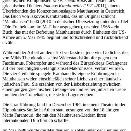
griechischen Komponisten
Mikis Theodorakis
auf Texten des
griechischen Dichters
Iakovos Kambanellis
(1921-2011), einem
Überlebenden des Konzentrationslagers Mauthausen in Österreich.
Das Buch von Iakovos Kambanellis, das im Original schlicht
"Mauthausen" heißt (2010 in deutscher Übersetzung unter dem Titel
"Die Freiheit kam im Mai" herausgegeben), erschien 1965 - ein
Buch, das mit der Befreiung Mauthausens durch Einheiten der US-
Armee am 5. Mai 1945 beginnt und fortschreitend und rückblickend
erzählt.
Während der Arbeit an dem Text verfasste er jene vier Gedichte, die
von Mikis Theodorakis, selbst Widerstandskämpfer gegen den
Faschismus, Folteropfer und während des Bürgerkriegs Gefangener
auf der berüchtigten Gefängnisinsel Makronissos, vertont wurden.
Die vier Gedichte spiegeln Kambanellis' eigene Erfahrungen in
Mauthausen wider, einschließlich seiner Liebe zu einer litauisch-
jüdischen Frau. Sie erzählen von der Liebesbeziehung zwischen
einem jungen griechischen Gefangenen und seiner jüdischen Liebe
inmitten der Gräueltaten, die sie im Lager erleben.
Die Uraufführung fand im Dezember 1965 in einem Theater in der
Hippokrates-Straße in Athen statt, gesungen von der 18jährigen
Maria Farantouri, die mit den Mauthausen-Liedern ihren
internationalen Durchbruch schaffte.
Im Mai 1988 wurde die Mauthausen-Kantate unter der Leitung von