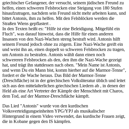
griechischer Gefangener, der versucht, seinem jüdischen Freund zu
helfen, einen schweren Felsbrocken eine Steigung von 180 Stufen
hinaufzutragen, nachdem sein Freund nicht mehr arbeiten kann, und
bittet Antonis, ihm zu helfen. Mit den Felsblöcken werden die
Straßen Wiens gepflastert .
In den Texten heißt es: "Hilfe ist eine Beleidigung. Mitgefühl ein
Fluch", was darauf hinweist, dass die Hilfe für einen anderen
Insassen von den Nazi-Wachen streng bestraft wird. Antonis hilft
seinem Freund jedoch ohne zu zögern. Eine Nazi-Wache greift ein
und weist ihn an, einen doppelt so schweren Felsbrocken zu tragen,
um Antonis zu bestrafen. Antonis wählt dann einen noch
schwereren Felsbrocken als den, den ihm die Nazi-Wache gezeigt
hat, und trägt ihn stattdessen nach oben. "Mein Name ist Antonis,
und wenn Du ein Mann bist, komm hierher auf die Marmor-Tenne",
fordert er die Wache heraus. Das Bild der Marmor-Tenne
(Dreschfläche) ist in der griechischen Volksliteratur üblich und leitet
sich aus den mittelalterlichen griechischen Liedern ab , in denen der
Held als eine Art Vertreter der Kämpfe der Menschheit mit Charos,
dem Tod, auf der Marmor-Dreschfläche kämpft.
Das Lied "Antonis" wurde von den kurdischen
Volksverteidigungseinheiten YPG/YPJ als musikalischer
Hintergrund in einem Video verwendet, das kurdische Frauen zeigt,
die in Kobane gegen den IS kämpfen.