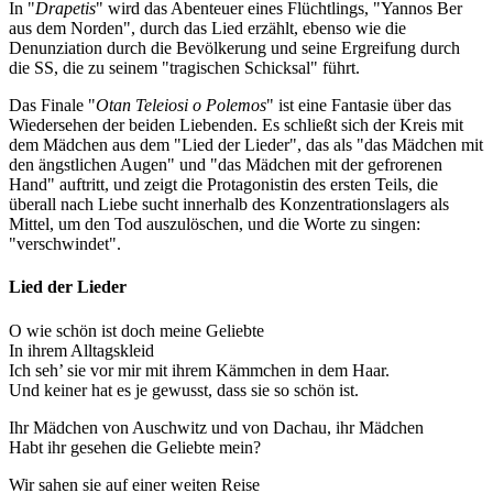
In "
Drapetis
" wird das Abenteuer eines Flüchtlings, "Yannos Ber
aus dem Norden", durch das Lied erzählt, ebenso wie die
Denunziation durch die Bevölkerung und seine Ergreifung durch
die SS, die zu seinem "tragischen Schicksal" führt.
Das Finale "
Otan Teleiosi o Polemos
" ist eine Fantasie über das
Wiedersehen der beiden Liebenden. Es schließt sich der Kreis mit
dem Mädchen aus dem "Lied der Lieder", das als "das Mädchen mit
den ängstlichen Augen" und "das Mädchen mit der gefrorenen
Hand" auftritt, und zeigt die Protagonistin des ersten Teils, die
überall nach Liebe sucht innerhalb des Konzentrationslagers als
Mittel, um den Tod auszulöschen, und die Worte zu singen:
"verschwindet".
Lied der Lieder
O wie schön ist doch meine Geliebte
In ihrem Alltagskleid
Ich seh’ sie vor mir mit ihrem Kämmchen in dem Haar.
Und keiner hat es je gewusst, dass sie so schön ist.
Ihr Mädchen von Auschwitz und von Dachau, ihr Mädchen
Habt ihr gesehen die Geliebte mein?
Wir sahen sie auf einer weiten Reise