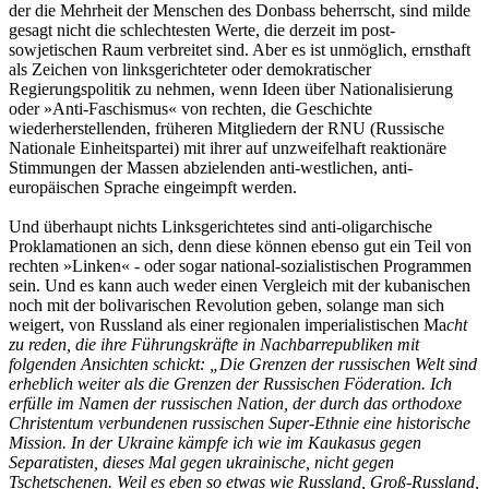
der die Mehrheit der Menschen des Donbass beherrscht, sind milde
gesagt nicht die schlechtesten Werte, die derzeit im post-
sowjetischen Raum verbreitet sind. Aber es ist unmöglich, ernsthaft
als Zeichen von linksgerichteter oder demokratischer
Regierungspolitik zu nehmen, wenn Ideen über Nationalisierung
oder »Anti-Faschismus« von rechten, die Geschichte
wiederherstellenden, früheren Mitgliedern der RNU (Russische
Nationale Einheitspartei) mit ihrer auf unzweifelhaft reaktionäre
Stimmungen der Massen abzielenden anti-westlichen, anti-
europäischen Sprache eingeimpft werden.
Und überhaupt nichts Linksgerichtetes sind anti-oligarchische
Proklamationen an sich, denn diese können ebenso gut ein Teil von
rechten »Linken« - oder sogar national-sozialistischen Programmen
sein. Und es kann auch weder einen Vergleich mit der kubanischen
noch mit der bolivarischen Revolution geben, solange man sich
weigert, von Russland als einer regionalen imperialistischen Ma
cht
zu reden, die ihre Führungskräfte in Nachbarrepubliken mit
folgenden Ansichten schickt: „Die Grenzen der russischen Welt sind
erheblich weiter als die Grenzen der Russischen Föderation. Ich
erfülle im Namen der russischen Nation, der durch das orthodoxe
Christentum verbundenen russischen Super-Ethnie eine historische
Mission. In der Ukraine kämpfe ich wie im Kaukasus gegen
Separatisten, dieses Mal gegen ukrainische, nicht gegen
Tschetschenen. Weil es eben so etwas wie Russland, Groß-Russland,