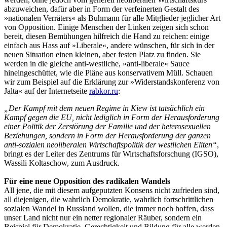
abzuweichen, dafür aber in Form der verfeinerten Gestalt des
»nationalen Verräters« als Buhmann für alle Mitglieder jeglicher Art
von Opposition. Einige Menschen der Linken zeigen sich schon
bereit, diesen Bemühungen hilfreich die Hand zu reichen: einige
einfach aus Hass auf »Liberale«, andere wünschen, für sich in der
neuen Situation einen kleinen, aber festen Platz zu finden. Sie
werden in die gleiche anti-westliche, »anti-liberale« Sauce
hineingeschüttet, wie die Pläne aus konservativem Müll. Schauen
wir zum Beispiel auf die Erklärung zur »Widerstandskonferenz von
Jalta« auf der Internetseite
rabkor.ru
:
„Der Kampf mit dem neuen Regime in Kiew ist tatsächlich ein
Kampf gegen die EU, nicht lediglich in Form der Herausforderung
einer Politik der Zerstörung der Familie und der heterosexuellen
Beziehungen, sondern in Form der Herausforderung der ganzen
anti-sozialen neoliberalen Wirtschaftspolitik der westlichen Eliten“
,
bringt es der Leiter des Zentrums für Wirtschaftsforschung (IGSO),
Wassili Koltaschow, zum Ausdruck.
Für eine neue Opposition des radikalen Wandels
All jene, die mit diesem aufgeputzten Konsens nicht zufrieden sind,
all diejenigen, die wahrlich Demokratie, wahrlich fortschrittlichen
sozialen Wandel in Russland wollen, die immer noch hoffen, dass
unser Land nicht nur ein netter regionaler Räuber, sondern ein
Beispiel für Demokratie, Gerechtigkeit und Bildung für alle werden