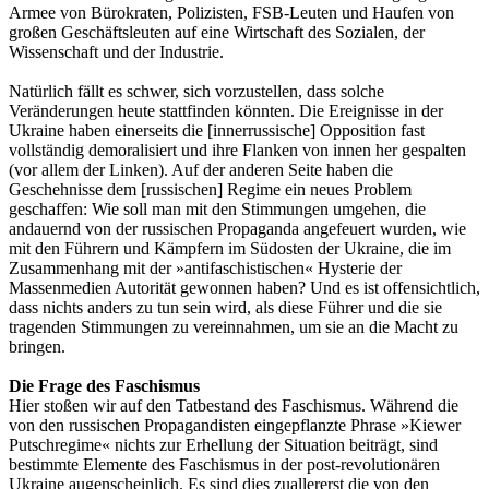
Armee von Bürokraten, Polizisten, FSB-Leuten und Haufen von
großen Geschäftsleuten auf eine Wirtschaft des Sozialen, der
Wissenschaft und der Industrie.
Natürlich fällt es schwer, sich vorzustellen, dass solche
Veränderungen heute stattfinden könnten. Die Ereignisse in der
Ukraine haben einerseits die [innerrussische] Opposition fast
vollständig demoralisiert und ihre Flanken von innen her gespalten
(vor allem der Linken). Auf der anderen Seite haben die
Geschehnisse dem [russischen] Regime ein neues Problem
geschaffen: Wie soll man mit den Stimmungen umgehen, die
andauernd von der russischen Propaganda angefeuert wurden, wie
mit den Führern und Kämpfern im Südosten der Ukraine, die im
Zusammenhang mit der »antifaschistischen« Hysterie der
Massenmedien Autorität gewonnen haben? Und es ist offensichtlich,
dass nichts anders zu tun sein wird, als diese Führer und die sie
tragenden Stimmungen zu vereinnahmen, um sie an die Macht zu
bringen.
Die Frage des Faschismus
Hier stoßen wir auf den Tatbestand des Faschismus. Während die
von den russischen Propagandisten eingepflanzte Phrase »Kiewer
Putschregime« nichts zur Erhellung der Situation beiträgt, sind
bestimmte Elemente des Faschismus in der post-revolutionären
Ukraine augenscheinlich. Es sind dies zuallererst die von den