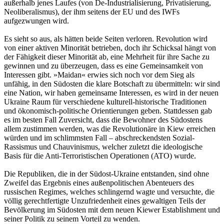
außerhalb jenes Laufes (von De-Industrialisierung, Privatisierung,
Neoliberalismus), der ihm seitens der EU und des IWFs
aufgezwungen wird.
Es sieht so aus, als hätten beide Seiten verloren. Revolution wird
von einer aktiven Minorität betrieben, doch ihr Schicksal hängt von
der Fähigkeit dieser Minorität ab, eine Mehrheit für ihre Sache zu
gewinnen und zu überzeugen, dass es eine Gemeinsamkeit von
Interessen gibt. »Maidan« erwies sich noch vor dem Sieg als
unfähig, in den Südosten die klare Botschaft zu übermitteln: wir sind
eine Nation, wir haben gemeinsame Interessen, es wird in der neuen
Ukraine Raum für verschiedene kulturell-historische Traditionen
und ökonomisch-politische Orientierungen geben. Stattdessen gab
es im besten Fall Zuversicht, dass die Bewohner des Südostens
allem zustimmen werden, was die Revolutionäre in Kiew erreichen
würden und im schlimmsten Fall – abschreckendsten Sozial-
Rassismus und Chauvinismus, welcher zuletzt die ideologische
Basis für die Anti-Terroristischen Operationen (ATO) wurde.
Die Republiken, die in der Südost-Ukraine entstanden, sind ohne
Zweifel das Ergebnis eines außenpolitischen Abenteuers des
russischen Regimes, welches schlingernd wagte und versuchte, die
völlig gerechtfertigte Unzufriedenheit eines gewaltigen Teils der
Bevölkerung im Südosten mit dem neuen Kiewer Establishment und
seiner Politik zu seinem Vorteil zu wenden.