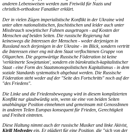
anderen Lebensweisen werden zum Freiwild für Nazis und
christlich-orthodoxe Fanatiker erklärt.
Der in vielen Zügen imperialistische Konflikt in der Ukraine wird
unter alten nationalistischen, faschistischen und leider auch unter
Missbrauch sowjetischer Fahnen ausgetragen - auf Kosten der
Menschen auf beiden Seiten. Die russische Regierung hat
keineswegs die Interessen der Menschen - weder derjenigen in
Russland noch derjenigen in der Ukraine - im Blick, sondern vertritt
die Interessen einer eng mit dem Staat verflochtenen Gruppe von
Oligarchen. Die gegenwärtige Russische Föderation ist keine
'verkleinerte Sowjetunion', sondern ein bürokratisch-kapitalistischer
Staat - eine Form des Staatsmonopolistischen Kapitalismus - in dem
soziale Standards systematisch abgebaut werden. Die Russische
Föderation steht weder auf der "Seite des Fortschritts" noch auf der
"des Friedens".
Die Linke und die Friedensbewegung wird in diesem komplizierten
Konflikt nur glaubwürdig sein, wenn sie eine von beiden Seiten
unabhängige Position einnehmen und gemeinsam mit GenossInnen
in anderen Teilen Europas konsequent für Frieden, Gerechtigkeit
und Freiheit eintreten.
Diese Haltung nimmt auch der russische Musiker und linke Akivist,
Kirill Medvedev
ein. Er plädiert für eine Position, die "sich von der