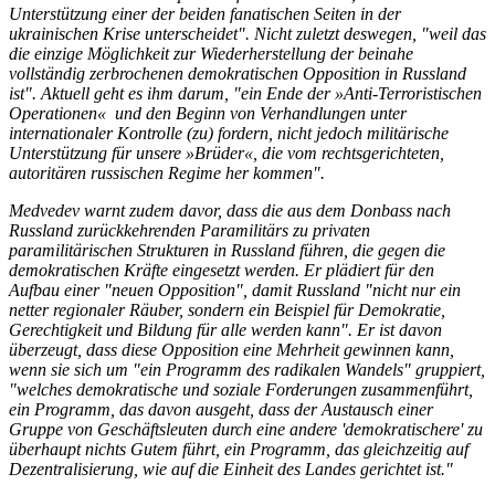
Unterstützung einer der beiden fanatischen Seiten in der
ukrainischen Krise unterscheidet". Nicht zuletzt deswegen, "weil das
die einzige Möglichkeit zur Wiederherstellung der beinahe
vollständig zerbrochenen demokratischen Opposition in Russland
ist". Aktuell geht es ihm darum, "ein Ende der »Anti-Terroristischen
Operationen« und den Beginn von Verhandlungen unter
internationaler Kontrolle (zu) fordern, nicht jedoch militärische
Unterstützung für unsere »Brüder«, die vom rechtsgerichteten,
autoritären russischen Regime her kommen".
Medvedev warnt zudem davor, dass die aus dem Donbass nach
Russland zurückkehrenden Paramilitärs zu privaten
paramilitärischen Strukturen in Russland führen, die gegen die
demokratischen Kräfte eingesetzt werden. Er plädiert für den
Aufbau einer "neuen Opposition", damit Russland "nicht nur ein
netter regionaler Räuber, sondern ein Beispiel für Demokratie,
Gerechtigkeit und Bildung für alle werden kann". Er ist davon
überzeugt, dass diese Opposition eine Mehrheit gewinnen kann,
wenn sie sich um "ein Programm des radikalen Wandels" gruppiert,
"welches demokratische und soziale Forderungen zusammenführt,
ein Programm, das davon ausgeht, dass der Austausch einer
Gruppe von Geschäftsleuten durch eine andere 'demokratischere' zu
überhaupt nichts Gutem führt, ein Programm, das gleichzeitig auf
Dezentralisierung, wie auf die Einheit des Landes gerichtet ist."