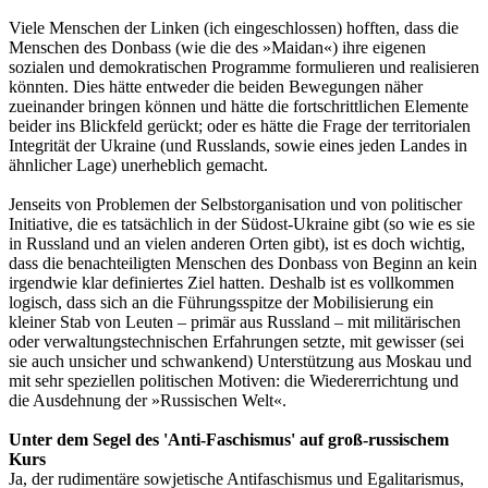
Viele Menschen der Linken (ich eingeschlossen) hofften, dass die
Menschen des Donbass (wie die des »Maidan«) ihre eigenen
sozialen und demokratischen Programme formulieren und realisieren
könnten. Dies hätte entweder die beiden Bewegungen näher
zueinander bringen können und hätte die fortschrittlichen Elemente
beider ins Blickfeld gerückt; oder es hätte die Frage der territorialen
Integrität der Ukraine (und Russlands, sowie eines jeden Landes in
ähnlicher Lage) unerheblich gemacht.
Jenseits von Problemen der Selbstorganisation und von politischer
Initiative, die es tatsächlich in der Südost-Ukraine gibt (so wie es sie
in Russland und an vielen anderen Orten gibt), ist es doch wichtig,
dass die benachteiligten Menschen des Donbass von Beginn an kein
irgendwie klar definiertes Ziel hatten. Deshalb ist es vollkommen
logisch, dass sich an die Führungsspitze der Mobilisierung ein
kleiner Stab von Leuten – primär aus Russland – mit militärischen
oder verwaltungstechnischen Erfahrungen setzte, mit gewisser (sei
sie auch unsicher und schwankend) Unterstützung aus Moskau und
mit sehr speziellen politischen Motiven: die Wiedererrichtung und
die Ausdehnung der »Russischen Welt«.
Unter dem Segel des 'Anti-Faschismus' auf groß-russischem
Kurs
Ja, der rudimentäre sowjetische Antifaschismus und Egalitarismus,