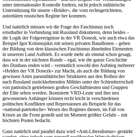
unter internationaler Kontrolle fordern, nicht jedoch militärische
Unterstützung für unsere »Brüder«, die vom rechtsgerichteten,
autoritären russischen Regime her kommen.
Und natürlich müssen wir die Frage des Faschismus noch
ernsthafter in Verbindung mit Russland diskutieren, denn beides –
die Logik der Folgeereignisse in der VR Donezk, wie auch etwa das
Beispiel Igor Kolomojskis mit seinen privaten Bataillonen – geben
der Bildung von dem klassischen Faschismus ähnelnden Elementen
in unserem Land Auftrieb. Es wurde mehr als einmal schon gesagt,
dass wir in der nächsten Runde – egal, wie die ganze Geschichte
des Donbass enden wird – vermutlich sowohl den Aufstieg mehrerer
»Helden der VR Donezk« zur Macht, als auch die Bildung von
gewissen Arten paramilitärischer Strukturen aus den Reihen der
nach Russland zurückkehrenden Militärs unter der Schirmherrschaft
von patriotisch getriebenen großen Geschäftsleuten und Gruppen
der Elite sehen werden. Ikonisierte VRD-Leute und ihre neu
gewonnenen Anhänger können recht leicht in verschiedenen
politischen Konflikten und Repressionen als Beispiele für das
»national-patriotische« Wesen des Regimes dienen, im Fall von
Krisen an die Front gestellt und im Moment größter Gefahr – mit
höchsten Posten bedacht.
Ganz natürlich und parallel dazu wird »Anti-Liberalismus« gestärkt
werden, ohne jedoch vom generell neoliberalen Wirtschaftskurs