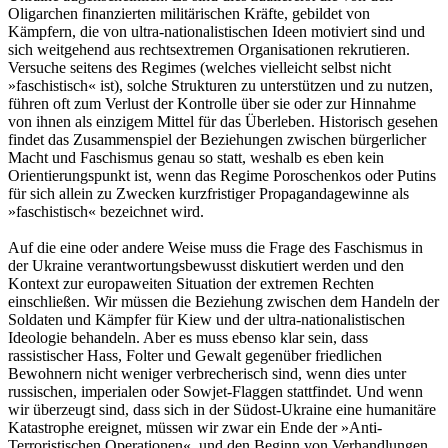
Oligarchen finanzierten militärischen Kräfte, gebildet von
Kämpfern, die von ultra-nationalistischen Ideen motiviert sind und
sich weitgehend aus rechtsextremen Organisationen rekrutieren.
Versuche seitens des Regimes (welches vielleicht selbst nicht
»faschistisch« ist), solche Strukturen zu unterstützen und zu nutzen,
führen oft zum Verlust der Kontrolle über sie oder zur Hinnahme
von ihnen als einzigem Mittel für das Überleben. Historisch gesehen
findet das Zusammenspiel der Beziehungen zwischen bürgerlicher
Macht und Faschismus genau so statt, weshalb es eben kein
Orientierungspunkt ist, wenn das Regime Poroschenkos oder Putins
für sich allein zu Zwecken kurzfristiger Propagandagewinne als
»faschistisch« bezeichnet wird.
Auf die eine oder andere Weise muss die Frage des Faschismus in
der Ukraine verantwortungsbewusst diskutiert werden und den
Kontext zur europaweiten Situation der extremen Rechten
einschließen. Wir müssen die Beziehung zwischen dem Handeln der
Soldaten und Kämpfer für Kiew und der ultra-nationalistischen
Ideologie behandeln. Aber es muss ebenso klar sein, dass
rassistischer Hass, Folter und Gewalt gegenüber friedlichen
Bewohnern nicht weniger verbrecherisch sind, wenn dies unter
russischen, imperialen oder Sowjet-Flaggen stattfindet. Und wenn
wir überzeugt sind, dass sich in der Südost-Ukraine eine humanitäre
Katastrophe ereignet, müssen wir zwar ein Ende der »Anti-
Terroristischen Operationen« und den Beginn von Verhandlungen