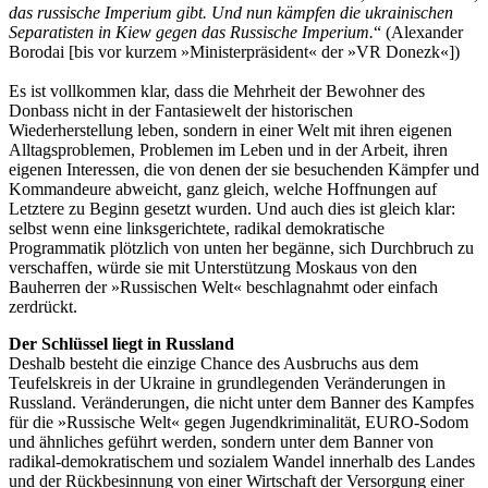
das russische Imperium gibt. Und nun kämpfen die ukrainischen
Separatisten in Kiew gegen das Russische Imperium.
“ (Alexander
Borodai [bis vor kurzem »Ministerpräsident« der »VR Donezk«])
Es ist vollkommen klar, dass die Mehrheit der Bewohner des
Donbass nicht in der Fantasiewelt der historischen
Wiederherstellung leben, sondern in einer Welt mit ihren eigenen
Alltagsproblemen, Problemen im Leben und in der Arbeit, ihren
eigenen Interessen, die von denen der sie besuchenden Kämpfer und
Kommandeure abweicht, ganz gleich, welche Hoffnungen auf
Letztere zu Beginn gesetzt wurden. Und auch dies ist gleich klar:
selbst wenn eine linksgerichtete, radikal demokratische
Programmatik plötzlich von unten her begänne, sich Durchbruch zu
verschaffen, würde sie mit Unterstützung Moskaus von den
Bauherren der »Russischen Welt« beschlagnahmt oder einfach
zerdrückt.
Der Schlüssel liegt in Russland
Deshalb besteht die einzige Chance des Ausbruchs aus dem
Teufelskreis in der Ukraine in grundlegenden Veränderungen in
Russland. Veränderungen, die nicht unter dem Banner des Kampfes
für die »Russische Welt« gegen Jugendkriminalität, EURO-Sodom
und ähnliches geführt werden, sondern unter dem Banner von
radikal-demokratischem und sozialem Wandel innerhalb des Landes
und der Rückbesinnung von einer Wirtschaft der Versorgung einer