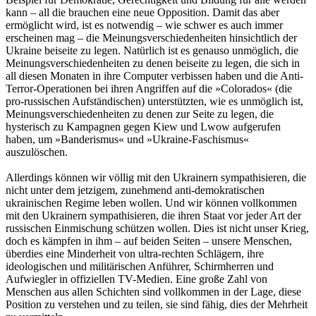
kann – all die brauchen eine neue Opposition. Damit das aber
ermöglicht wird, ist es notwendig – wie schwer es auch immer
erscheinen mag – die Meinungsverschiedenheiten hinsichtlich der
Ukraine beiseite zu legen. Natürlich ist es genauso unmöglich, die
Meinungsverschiedenheiten zu denen beiseite zu legen, die sich in
all diesen Monaten in ihre Computer verbissen haben und die Anti-
Terror-Operationen bei ihren Angriffen auf die »Colorados« (die
pro-russischen Aufständischen) unterstützten, wie es unmöglich ist,
Meinungsverschiedenheiten zu denen zur Seite zu legen, die
hysterisch zu Kampagnen gegen Kiew und Lwow aufgerufen
haben, um »Banderismus« und »Ukraine-Faschismus«
auszulöschen.
Allerdings können wir völlig mit den Ukrainern sympathisieren, die
nicht unter dem jetzigem, zunehmend anti-demokratischen
ukrainischen Regime leben wollen. Und wir können vollkommen
mit den Ukrainern sympathisieren, die ihren Staat vor jeder Art der
russischen Einmischung schützen wollen. Dies ist nicht unser Krieg,
doch es kämpfen in ihm – auf beiden Seiten – unsere Menschen,
überdies eine Minderheit von ultra-rechten Schlägern, ihre
ideologischen und militärischen Anführer, Schirmherren und
Aufwiegler in offiziellen TV-Medien. Eine große Zahl von
Menschen aus allen Schichten sind vollkommen in der Lage, diese
Position zu verstehen und zu teilen, sie sind fähig, dies der Mehrheit