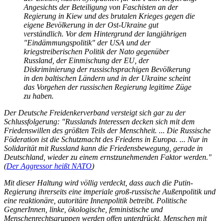
Angesichts der Beteiligung von Faschisten an der
Regierung in Kiew und des brutalen Krieges gegen die
eigene Bevölkerung in der Ost-Ukraine gut
verständlich. Vor dem Hintergrund der langjährigen
"Eindämmungspolitik" der USA und der
kriegstreiberischen Politik der Nato gegenüber
Russland, der Einmischung der EU, der
Diskriminierung der russischsprachigen Bevölkerung
in den baltischen Ländern und in der Ukraine scheint
das Vorgehen der russischen Regierung legitime Züge
zu haben.
Der Deutsche Freidenkerverband versteigt sich gar zu der
Schlussfolgerung: "Russlands Interessen decken sich mit dem
Friedenswillen des größten Teils der Menschheit. ... Die Russische
Föderation ist die Schutzmacht des Friedens in Europa. ... Nur in
Solidarität mit Russland kann die Friedensbewegung, gerade in
Deutschland, wieder zu einem ernstzunehmenden Faktor werden."
(
Der Aggressor heißt NATO
)
Mit dieser Haltung wird völlig verdeckt, dass auch die Putin-
Regierung ihrerseits eine imperiale groß-russische Außenpolitik und
eine reaktionäre, autoritäre Innenpolitik betreibt. Politische
GegnerInnen, linke, ökologische, feministische und
Menschenrechtsgruppen werden offen unterdrückt, Menschen mit