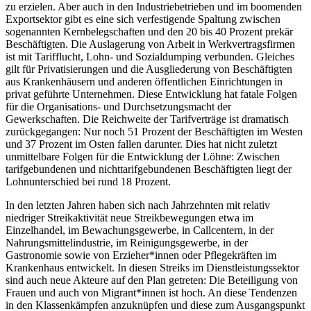
zu erzielen. Aber auch in den Industriebetrieben und im boomenden
Exportsektor gibt es eine sich verfestigende Spaltung zwischen
sogenannten Kernbelegschaften und den 20 bis 40 Prozent prekär
Beschäftigten. Die Auslagerung von Arbeit in Werkvertragsfirmen
ist mit Tarifflucht, Lohn- und Sozialdumping verbunden. Gleiches
gilt für Privatisierungen und die Ausgliederung von Beschäftigten
aus Krankenhäusern und anderen öffentlichen Einrichtungen in
privat geführte Unternehmen. Diese Entwicklung hat fatale Folgen
für die Organisations- und Durchsetzungsmacht der
Gewerkschaften. Die Reichweite der Tarifverträge ist dramatisch
zurückgegangen: Nur noch 51 Prozent der Beschäftigten im Westen
und 37 Prozent im Osten fallen darunter. Dies hat nicht zuletzt
unmittelbare Folgen für die Entwicklung der Löhne: Zwischen
tarifgebundenen und nichttarifgebundenen Beschäftigten liegt der
Lohnunterschied bei rund 18 Prozent.
In den letzten Jahren haben sich nach Jahrzehnten mit relativ
niedriger Streikaktivität neue Streikbewegungen etwa im
Einzelhandel, im Bewachungsgewerbe, in Callcentern, in der
Nahrungsmittelindustrie, im Reinigungsgewerbe, in der
Gastronomie sowie von Erzieher*innen oder Pflegekräften im
Krankenhaus entwickelt. In diesen Streiks im Dienstleistungssektor
sind auch neue Akteure auf den Plan getreten: Die Beteiligung von
Frauen und auch von Migrant*innen ist hoch. An diese Tendenzen
in den Klassenkämpfen anzuknüpfen und diese zum Ausgangspunkt