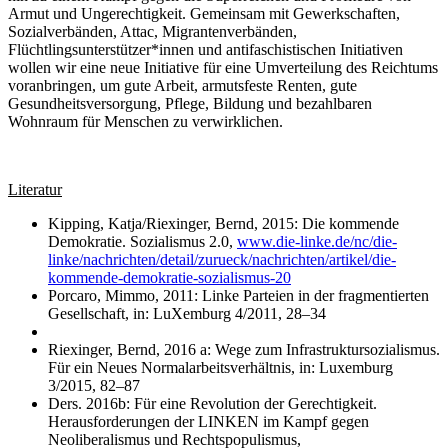
Armut und Ungerechtigkeit. Gemeinsam mit Gewerkschaften,
Sozialverbänden, Attac, Migrantenverbänden,
Flüchtlingsunterstützer*innen und antifaschistischen Initiativen
wollen wir eine neue Initiative für eine Umverteilung des Reichtums
voranbringen, um gute Arbeit, armutsfeste Renten, gute
Gesundheitsversorgung, Pflege, Bildung und bezahlbaren
Wohnraum für Menschen zu verwirklichen.
Literatur
Kipping, Katja/Riexinger, Bernd, 2015: Die kommende
Demokratie. Sozialismus 2.0,
www.die-linke.de/nc/die-
linke/nachrichten/detail/zurueck/nachrichten/artikel/die-
kommende-demokratie-sozialismus-20
Porcaro, Mimmo, 2011: Linke Parteien in der fragmentierten
Gesellschaft, in: LuXemburg 4/2011, 28–34
Riexinger, Bernd, 2016 a: Wege zum Infrastruktursozialismus.
Für ein Neues Normalarbeitsverhältnis, in: Luxemburg
3/2015, 82–87
Ders. 2016b: Für eine Revolution der Gerechtigkeit.
Herausforderungen der LINKEN im Kampf gegen
Neoliberalismus und Rechtspopulismus,