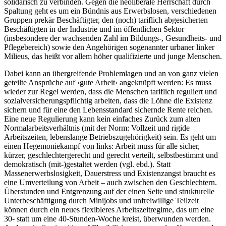
solidarisch zu verbinden. Gegen die neoliberale Herrschaft durch
Spaltung geht es um ein Bündnis aus Erwerbslosen, verschiedenen
Gruppen prekär Beschäftigter, den (noch) tariflich abgesicherten
Beschäftigten in der Industrie und im öffentlichen Sektor
(insbesondere der wachsenden Zahl im Bildungs-, Gesundheits- und
Pflegebereich) sowie den Angehörigen sogenannter urbaner linker
Milieus, das heißt vor allem höher qualifizierte und junge Menschen.
Dabei kann an übergreifende Problemlagen und an von ganz vielen
geteilte Ansprüche auf ›gute Arbeit‹ angeknüpft werden: Es muss
wieder zur Regel werden, dass die Menschen tariflich reguliert und
sozialversicherungspflichtig arbeiten, dass die Löhne die Existenz
sichern und für eine den Lebensstandard sichernde Rente reichen.
Eine neue Regulierung kann kein einfaches Zurück zum alten
Normalarbeitsverhältnis (mit der Norm: Vollzeit und rigide
Arbeitszeiten, lebenslange Betriebszugehörigkeit) sein. Es geht um
einen Hegemoniekampf von links: Arbeit muss für alle sicher,
kürzer, geschlechtergerecht und gerecht verteilt, selbstbestimmt und
demokratisch (mit-)gestaltet werden (vgl. ebd.). Statt
Massenerwerbslosigkeit, Dauerstress und Existenzangst braucht es
eine Umverteilung von Arbeit – auch zwischen den Geschlechtern.
Überstunden und Entgrenzung auf der einen Seite und strukturelle
Unterbeschäftigung durch Minijobs und unfreiwillige Teilzeit
können durch ein neues flexibleres Arbeitszeitregime, das um eine
30- statt um eine 40-Stunden-Woche kreist, überwunden werden.