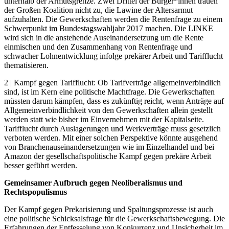
unterhalb der Armutsgrenze. Zwei Drittel der Bürger*innen trauen
der Großen Koalition nicht zu, die Lawine der Altersarmut
aufzuhalten. Die Gewerkschaften werden die Rentenfrage zu einem
Schwerpunkt im Bundestagswahljahr 2017 machen. Die LINKE
wird sich in die anstehende Auseinandersetzung um die Rente
einmischen und den Zusammenhang von Rentenfrage und
schwacher Lohnentwicklung infolge prekärer Arbeit und Tarifflucht
thematisieren.
2 | Kampf gegen Tarifflucht: Ob Tarifverträge allgemeinverbindlich
sind, ist im Kern eine politische Machtfrage. Die Gewerkschaften
müssten darum kämpfen, dass es zukünftig reicht, wenn Anträge auf
Allgemeinverbindlichkeit von den Gewerkschaften allein gestellt
werden statt wie bisher im Einvernehmen mit der Kapitalseite.
Tarifflucht durch Auslagerungen und Werkverträge muss gesetzlich
verboten werden. Mit einer solchen Perspektive könnte ausgehend
von Branchenauseinandersetzungen wie im Einzelhandel und bei
Amazon der gesellschaftspolitische Kampf gegen prekäre Arbeit
besser geführt werden.
Gemeinsamer Aufbruch gegen Neoliberalismus und
Rechtspopulismus
Der Kampf gegen Prekarisierung und Spaltungsprozesse ist auch
eine politische Schicksalsfrage für die Gewerkschaftsbewegung. Die
Erfahrungen der Entfesselung von Konkurrenz und Unsicherheit im