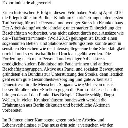
Exportindustrie abgewertet.
Einen historischen Erfolg in diesem Feld haben Anfang April 2016
die Pflegekräfte am Berliner Klinikum Charité errungen: den ersten
Tarifvertrag für mehr Personal und weniger Stress im Krankenhaus.
Der Arbeitskampf wurde jahrelang unter starker Einbeziehung der
Beschäftigten vorbereitet, was nicht zuletzt durch neue Ansätze wie
die »Tarifberater*innen« (Wolf 2015) gelungen ist. Durch einen
sogenannten Betten- und Stationsschließungsstreik konnte auch in
sensiblen Bereichen wie der Intensivpflege eine hohe Streikfähigkeit
erreicht und so wirtschaftlicher Druck ausgeübt werden. Die
Forderung nach mehr Personal und weniger Arbeitsstress
ermöglichte zudem Bündnisse mit Patient*innen und anderen
Beschäftigtengruppen. Aktive aus Partei und sozialen Bewegungen
gründeten ein Bündnis zur Unterstützung des Streiks, denn letztlich
geht es um gute Gesundheitsversorgung und gute Arbeit statt
Dauerstress für alle Menschen. Slogans wie »Mehr von uns ist
besser für alle« oder »Streiken gegen die Burn-out-Gesellschaft«
bringen das auf den Punkt. Das Beispiel Charité schlägt längst
Wellen, in vielen Krankenhäusern bundesweit werden die
Erfahrungen aus Berlin diskutiert und betriebliche Aktionen
vorbereitet.
Im Rahmen einer Kampagne gegen prekäre Arbeits- und
Lebensverhältnisse (»Das muss drin sein«) versuchen wir den