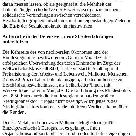
daran messen lassen, ob sie geeignet ist, die Mehrheit der
Lohnabhängigen (inklusive der Erwerbslosen) anzusprechen,
solidarische Verbindungen zwischen verschiedenen
Beschäftigtengruppen aufzubauen und mit eigenständigen Zielen in
die Basis der Sozialdemokratie hineinzuwirken.
Aufbrüche in der Defensive – neue Streikerfahrungen
unterstützen
Die Kehrseite des von neoliberalen Ökonomen und der
Bundesregierung beschworenen »German Miracle«, der
erfolgreichen Überwindung des tiefen Einbruchs im Zuge der
Weltwirtschaftskrise 2008/09, ist die verstärkte Spaltung und
Prekarisierung der Arbeits- und Lebenswelt. Millionen Menschen,
25 bis 30 Prozent aller Lohnabhängigen, arbeiten in befristeten
Beschäftigungsverhältnissen, als Leiharbeiter*innen, mit
Werkverträgen oder in Minijobs. Die Einführung des Mindestlohns
von 8,50 Euro durch die Bundesregierung hat den größten
Niedriglohnsektor Europas nicht beseitigt. Auch jenseits des
Niedriglohnsektors kommen viele mit ihrem Verdienst kaum über
die Runden.
Der IG Metall, mit über zwei Millionen Mitgliedern größte
Einzelgewerkschaft Europas, ist es gelungen, ihren
Organisationsgrad zu stabilisieren und moderate Lohnsteigerungen