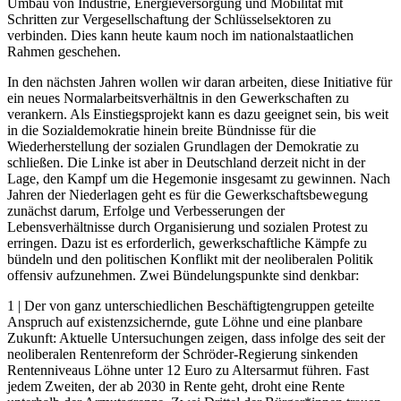
Umbau von Industrie, Energieversorgung und Mobilität mit
Schritten zur Vergesellschaftung der Schlüsselsektoren zu
verbinden. Dies kann heute kaum noch im nationalstaatlichen
Rahmen geschehen.
In den nächsten Jahren wollen wir daran arbeiten, diese Initiative für
ein neues Normalarbeitsverhältnis in den Gewerkschaften zu
verankern. Als Einstiegsprojekt kann es dazu geeignet sein, bis weit
in die Sozialdemokratie hinein breite Bündnisse für die
Wiederherstellung der sozialen Grundlagen der Demokratie zu
schließen. Die Linke ist aber in Deutschland derzeit nicht in der
Lage, den Kampf um die Hegemonie insgesamt zu gewinnen. Nach
Jahren der Niederlagen geht es für die Gewerkschaftsbewegung
zunächst darum, Erfolge und Verbesserungen der
Lebensverhältnisse durch Organisierung und sozialen Protest zu
erringen. Dazu ist es erforderlich, gewerkschaftliche Kämpfe zu
bündeln und den politischen Konflikt mit der neoliberalen Politik
offensiv aufzunehmen. Zwei Bündelungspunkte sind denkbar:
1 | Der von ganz unterschiedlichen Beschäftigtengruppen geteilte
Anspruch auf existenzsichernde, gute Löhne und eine planbare
Zukunft: Aktuelle Untersuchungen zeigen, dass infolge des seit der
neoliberalen Rentenreform der Schröder-Regierung sinkenden
Rentenniveaus Löhne unter 12 Euro zu Altersarmut führen. Fast
jedem Zweiten, der ab 2030 in Rente geht, droht eine Rente