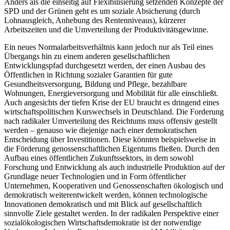
Anders als die einseitig auf Flexibilisierung setzenden Konzepte der
SPD und der Grünen geht es um soziale Absicherung (durch
Lohnausgleich, Anhebung des Rentenniveaus), kürzerer
Arbeitszeiten und die Umverteilung der Produktivitätsgewinne.
Ein neues Normalarbeitsverhältnis kann jedoch nur als Teil eines
Übergangs hin zu einem anderen gesellschaftlichen
Entwicklungspfad durchgesetzt werden, der einen Ausbau des
Öffentlichen in Richtung sozialer Garantien für gute
Gesundheitsversorgung, Bildung und Pflege, bezahlbare
Wohnungen, Energieversorgung und Mobilität für alle einschließt.
Auch angesichts der tiefen Krise der EU braucht es dringend eines
wirtschaftspolitischen Kurswechsels in Deutschland. Die Forderung
nach radikaler Umverteilung des Reichtums muss offensiv gestellt
werden – genauso wie diejenige nach einer demokratischen
Entscheidung über Investitionen. Diese könnten beispielsweise in
die Förderung genossenschaftlichen Eigentums fließen. Durch den
Aufbau eines öffentlichen Zukunftssektors, in dem sowohl
Forschung und Entwicklung als auch industrielle Produktion auf der
Grundlage neuer Technologien und in Form öffentlicher
Unternehmen, Kooperativen und Genossenschaften ökologisch und
demokratisch weiterentwickelt werden, können technologische
Innovationen demokratisch und mit Blick auf gesellschaftlich
sinnvolle Ziele gestaltet werden. In der radikalen Perspektive einer
sozialökologischen Wirtschaftsdemokratie ist der notwendige