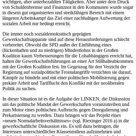
wichtigen, aber unterbezahlten Tätigkeiten. Aber unter dem Druck
von Schuldenbremse und Finanznot in den Kommunen wurde sogar
in diesem gut organisierten und streikfähigen Bereich mit einem
längeren Arbeitskampf das Ziel einer nachhaltigen Aufwertung der
sozialen Arbeit nur bedingt erreicht.
Die immer noch sozialdemokratisch geprägten
Gewerkschaftsapparate sind auf diese Herausforderungen schlecht
vorbereitet. Obwohl die SPD außer der Einführung eines
(lückenhaften und zu niedrigen) Mindestlohns in der Großen
Koalition kaum Verbesserungen für die Lohabhängigen erreicht hat,
halten die Gewerkschaftsführungen an einer Art Stillhalteabkommen
mit der Großen Koalition fest. Im Gegenzug für den Verzicht der
Regierung auf sozialpolitische Frontalangriffe verzichten sie darauf,
Kämpfe zu bündeln und mit einer politischen Mobilisierung gegen
prekäre Arbeit und Tarifflucht den Konflikt mit der neoliberalen
Politik zu suchen.
In dieser Situation ist es die Aufgabe der LINKEN, die Diskussion
um das politische Mandat der Gewerkschaften voranzutreiben und
zum Motor eines politischen Aufbruchs gegen Deregulierung und
Prekarisierung zu werden. Dazu bringen wir das Projekt eines
»neuen Normalarbeitsverhältnisses« (vgl. Riexinger 2016 a) in die
gewerkschaftliche Diskussion ein. Es soll dazu beitragen, die
Interessen unterschiedlicher Klassenmilieus aufzunehmen und