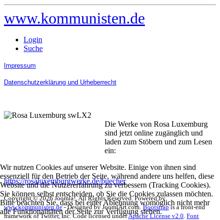
www.kommunisten.de
Login
Suche
Impressum
Datenschutzerklärung und Urheberrecht
Die Werke von Rosa Luxemburg
sind jetzt online zugänglich und
laden zum Stöbern und zum Lesen
ein:
Wir nutzen Cookies auf unserer Website. Einige von ihnen sind
essenziell für den Betrieb der Seite, während andere uns helfen, diese
https://rosaluxemburgwerke.de/buecher
Website und die Nutzererfahrung zu verbessern (Tracking Cookies).
Sie können selbst entscheiden, ob Sie die Cookies zulassen möchten.
Copyright © 2026 Joomla!. All Rights Reserved. Powered by
Bitte beachten Sie, dass bei einer Ablehnung womöglich nicht mehr
www.kommunisten.de
- Designed by JoomlArt.com.
Bootstrap
is a front-end
alle Funktionalitäten der Seite zur Verfügung stehen.
framework of Twitter, Inc. Code licensed under
Apache License v2.0
.
Font