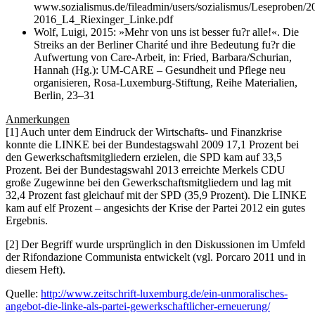
www.sozialismus.de/fileadmin/users/sozialismus/Leseproben/
2016_L4_Riexinger_Linke.pdf
Wolf, Luigi, 2015: »Mehr von uns ist besser fu?r alle!«. Die
Streiks an der Berliner Charité und ihre Bedeutung fu?r die
Aufwertung von Care-Arbeit, in: Fried, Barbara/Schurian,
Hannah (Hg.): UM-CARE – Gesundheit und Pflege neu
organisieren, Rosa-Luxemburg-Stiftung, Reihe Materialien,
Berlin, 23–31
Anmerkungen
[1] Auch unter dem Eindruck der Wirtschafts- und Finanzkrise
konnte die LINKE bei der Bundestagswahl 2009 17,1 Prozent bei
den Gewerkschaftsmitgliedern erzielen, die SPD kam auf 33,5
Prozent. Bei der Bundestagswahl 2013 erreichte Merkels CDU
große Zugewinne bei den Gewerkschaftsmitgliedern und lag mit
32,4 Prozent fast gleichauf mit der SPD (35,9 Prozent). Die LINKE
kam auf elf Prozent – angesichts der Krise der Partei 2012 ein gutes
Ergebnis.
[2] Der Begriff wurde ursprünglich in den Diskussionen im Umfeld
der Rifondazione Communista entwickelt (vgl. Porcaro 2011 und in
diesem Heft).
Quelle:
http://www.zeitschrift-luxemburg.de/ein-unmoralisches-
angebot-die-linke-als-partei-gewerkschaftlicher-erneuerung/