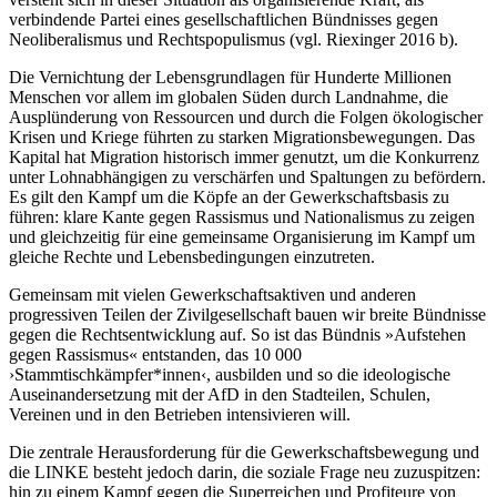
verbindende Partei eines gesellschaftlichen Bündnisses gegen
Neoliberalismus und Rechtspopulismus (vgl. Riexinger 2016 b).
Die Vernichtung der Lebensgrundlagen für Hunderte Millionen
Menschen vor allem im globalen Süden durch Landnahme, die
Ausplünderung von Ressourcen und durch die Folgen ökologischer
Krisen und Kriege führten zu starken Migrationsbewegungen. Das
Kapital hat Migration historisch immer genutzt, um die Konkurrenz
unter Lohnabhängigen zu verschärfen und Spaltungen zu befördern.
Es gilt den Kampf um die Köpfe an der Gewerkschaftsbasis zu
führen: klare Kante gegen Rassismus und Nationalismus zu zeigen
und gleichzeitig für eine gemeinsame Organisierung im Kampf um
gleiche Rechte und Lebensbedingungen einzutreten.
Gemeinsam mit vielen Gewerkschaftsaktiven und anderen
progressiven Teilen der Zivilgesellschaft bauen wir breite Bündnisse
gegen die Rechtsentwicklung auf. So ist das Bündnis »Aufstehen
gegen Rassismus« entstanden, das 10 000
›Stammtischkämpfer*innen‹, ausbilden und so die ideologische
Auseinandersetzung mit der AfD in den Stadteilen, Schulen,
Vereinen und in den Betrieben intensivieren will.
Die zentrale Herausforderung für die Gewerkschaftsbewegung und
die LINKE besteht jedoch darin, die soziale Frage neu zuzuspitzen:
hin zu einem Kampf gegen die Superreichen und Profiteure von