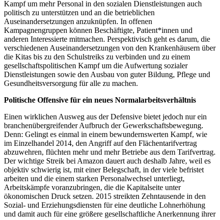
Kampf um mehr Personal in den sozialen Dienstleistungen auch
politisch zu unterstützen und an die betrieblichen
Auseinandersetzungen anzuknüpfen. In offenen
Kampagnengruppen können Beschäftigte, Patient*innen und
anderen Interessierte mitmachen. Perspektivisch geht es darum, die
verschiedenen Auseinandersetzungen von den Krankenhäusern über
die Kitas bis zu den Schulstreiks zu verbinden und zu einem
gesellschaftspolitischen Kampf um die Aufwertung sozialer
Dienstleistungen sowie den Ausbau von guter Bildung, Pflege und
Gesundheitsversorgung für alle zu machen.
Politische Offensive für ein neues Normalarbeitsverhältnis
Einen wirklichen Ausweg aus der Defensive bietet jedoch nur ein
branchenübergreifender Aufbruch der Gewerkschaftsbewegung.
Denn: Gelingt es einmal in einem bewundernswerten Kampf, wie
im Einzelhandel 2014, den Angriff auf den Flächentarifvertrag
abzuwehren, flüchten mehr und mehr Betriebe aus dem Tarifvertrag.
Der wichtige Streik bei Amazon dauert auch deshalb Jahre, weil es
objektiv schwierig ist, mit einer Belegschaft, in der viele befristet
arbeiten und die einem starken Personalwechsel unterliegt,
Arbeitskämpfe voranzubringen, die die Kapitalseite unter
ökonomischen Druck setzen. 2015 streikten Zehntausende in den
Sozial- und Erziehungsdiensten für eine deutliche Lohnerhöhung
und damit auch für eine größere gesellschaftliche Anerkennung ihrer