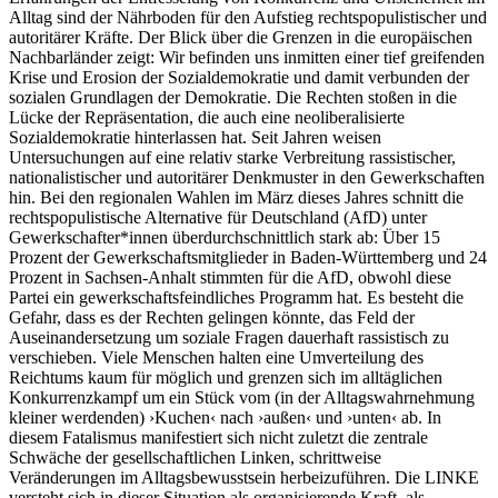
Alltag sind der Nährboden für den Aufstieg rechtspopulistischer und
autoritärer Kräfte. Der Blick über die Grenzen in die europäischen
Nachbarländer zeigt: Wir befinden uns inmitten einer tief greifenden
Krise und Erosion der Sozialdemokratie und damit verbunden der
sozialen Grundlagen der Demokratie. Die Rechten stoßen in die
Lücke der Repräsentation, die auch eine neoliberalisierte
Sozialdemokratie hinterlassen hat. Seit Jahren weisen
Untersuchungen auf eine relativ starke Verbreitung rassistischer,
nationalistischer und autoritärer Denkmuster in den Gewerkschaften
hin. Bei den regionalen Wahlen im März dieses Jahres schnitt die
rechtspopulistische Alternative für Deutschland (AfD) unter
Gewerkschafter*innen überdurchschnittlich stark ab: Über 15
Prozent der Gewerkschaftsmitglieder in Baden-Württemberg und 24
Prozent in Sachsen-Anhalt stimmten für die AfD, obwohl diese
Partei ein gewerkschaftsfeindliches Programm hat. Es besteht die
Gefahr, dass es der Rechten gelingen könnte, das Feld der
Auseinandersetzung um soziale Fragen dauerhaft rassistisch zu
verschieben. Viele Menschen halten eine Umverteilung des
Reichtums kaum für möglich und grenzen sich im alltäglichen
Konkurrenzkampf um ein Stück vom (in der Alltagswahrnehmung
kleiner werdenden) ›Kuchen‹ nach ›außen‹ und ›unten‹ ab. In
diesem Fatalismus manifestiert sich nicht zuletzt die zentrale
Schwäche der gesellschaftlichen Linken, schrittweise
Veränderungen im Alltagsbewusstsein herbeizuführen. Die LINKE
versteht sich in dieser Situation als organisierende Kraft, als