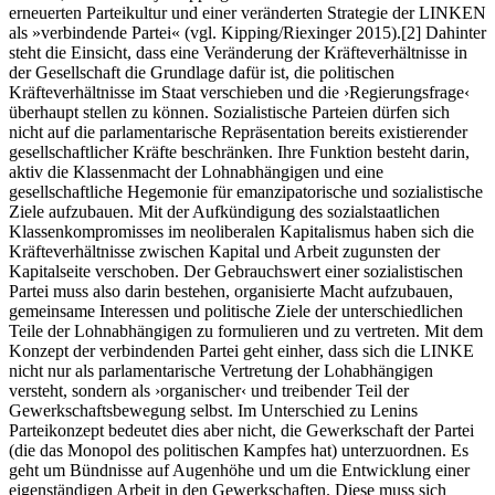
erneuerten Parteikultur und einer veränderten Strategie der LINKEN
als »verbindende Partei« (vgl. Kipping/Riexinger 2015).[2] Dahinter
steht die Einsicht, dass eine Veränderung der Kräfteverhältnisse in
der Gesellschaft die Grundlage dafür ist, die politischen
Kräfteverhältnisse im Staat verschieben und die ›Regierungsfrage‹
überhaupt stellen zu können. Sozialistische Parteien dürfen sich
nicht auf die parlamentarische Repräsentation bereits existierender
gesellschaftlicher Kräfte beschränken. Ihre Funktion besteht darin,
aktiv die Klassenmacht der Lohnabhängigen und eine
gesellschaftliche Hegemonie für emanzipatorische und sozialistische
Ziele aufzubauen. Mit der Aufkündigung des sozialstaatlichen
Klassenkompromisses im neoliberalen Kapitalismus haben sich die
Kräfteverhältnisse zwischen Kapital und Arbeit zugunsten der
Kapitalseite verschoben. Der Gebrauchswert einer sozialistischen
Partei muss also darin bestehen, organisierte Macht aufzubauen,
gemeinsame Interessen und politische Ziele der unterschiedlichen
Teile der Lohnabhängigen zu formulieren und zu vertreten. Mit dem
Konzept der verbindenden Partei geht einher, dass sich die LINKE
nicht nur als parlamentarische Vertretung der Lohabhängigen
versteht, sondern als ›organischer‹ und treibender Teil der
Gewerkschaftsbewegung selbst. Im Unterschied zu Lenins
Parteikonzept bedeutet dies aber nicht, die Gewerkschaft der Partei
(die das Monopol des politischen Kampfes hat) unterzuordnen. Es
geht um Bündnisse auf Augenhöhe und um die Entwicklung einer
eigenständigen Arbeit in den Gewerkschaften. Diese muss sich