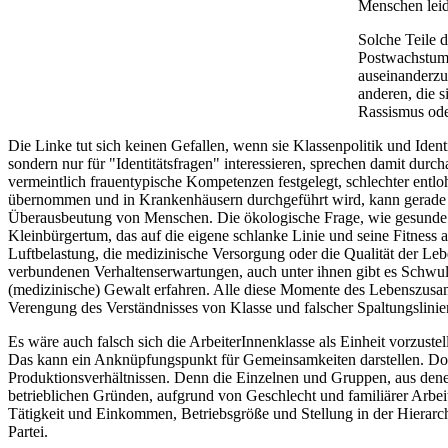
Menschen leid
Solche Teile 
Postwachstumsg
auseinanderzuf
anderen, die 
Rassismus ode
Die Linke tut sich keinen Gefallen, wenn sie Klassenpolitik und Ident
sondern nur für "Identitätsfragen" interessieren, sprechen damit dur
vermeintlich frauentypische Kompetenzen festgelegt, schlechter entl
übernommen und in Krankenhäusern durchgeführt wird, kann gerade fü
Überausbeutung von Menschen. Die ökologische Frage, wie gesunde Ern
Kleinbürgertum, das auf die eigene schlanke Linie und seine Fitness
Luftbelastung, die medizinische Versorgung oder die Qualität der Le
verbundenen Verhaltenserwartungen, auch unter ihnen gibt es Schwule
(medizinische) Gewalt erfahren. Alle diese Momente des Lebenszusam
Verengung des Verständnisses von Klasse und falscher Spaltungslinie
Es wäre auch falsch sich die ArbeiterInnenklasse als Einheit vorzustel
Das kann ein Anknüpfungspunkt für Gemeinsamkeiten darstellen. Doc
Produktionsverhältnissen. Denn die Einzelnen und Gruppen, aus denen
betrieblichen Gründen, aufgrund von Geschlecht und familiärer Arbeit
Tätigkeit und Einkommen, Betriebsgröße und Stellung in der Hierarc
Partei.