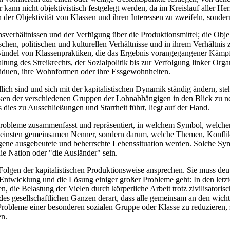
er kann nicht objektivistisch festgelegt werden, da im Kreislauf aller 
der Objektivität von Klassen und ihren Interessen zu zweifeln, sondern
ionsverhältnissen und der Verfügung über die Produktionsmittel; die Ob
en, politischen und kulturellen Verhältnisse und in ihrem Verhältnis zu
ündel von Klassenpraktiken, die das Ergebnis vorangegangener Kämp
altung des Streikrechts, der Sozialpolitik bis zur Verfolgung linker Or
viduen, ihre Wohnformen oder ihre Essgewohnheiten.
ch sind und sich mit der kapitalistischen Dynamik ständig ändern, steh
iken der verschiedenen Gruppen der Lohnabhängigen in den Blick zu neh
dies zu Ausschließungen und Starrheit führt, liegt auf der Hand.
 Probleme zusammenfasst und repräsentiert, in welchem Symbol, welche
leinsten gemeinsamen Nenner, sondern darum, welche Themen, Konflik
eigene ausgebeutete und beherrschte Lebenssituation werden. Solche Sym
ie Nation oder "die Ausländer" sein.
 Folgen der kapitalistischen Produktionsweise ansprechen. Sie muss de
en Entwicklung und die Lösung einiger großer Probleme geht: In den let
e Belastung der Vielen durch körperliche Arbeit trotz zivilisatorische
des gesellschaftlichen Ganzen derart, dass alle gemeinsam an den wich
e Probleme einer besonderen sozialen Gruppe oder Klasse zu reduzieren,
en.