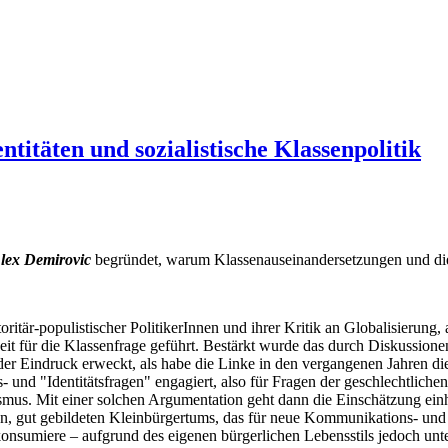
ntitäten und sozialistische Klassenpolitik
lex Demirovic
begründet, warum Klassenauseinandersetzungen und di
oritär-populistischer PolitikerInnen und ihrer Kritik an Globalisierung
t für die Klassenfrage geführt. Bestärkt wurde das durch Diskussion
der Eindruck erweckt, als habe die Linke in den vergangenen Jahren di
 und "Identitätsfragen" engagiert, also für Fragen der geschlechtlic
smus. Mit einer solchen Argumentation geht dann die Einschätzung einh
n, gut gebildeten Kleinbürgertums, das für neue Kommunikations- und kul
onsumiere – aufgrund des eigenen bürgerlichen Lebensstils jedoch unt