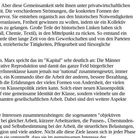
Aber diese Gemeinsamkeit steht ihnen unter privatwirtschaftlichen
heit. Die verschiedenen Strömungen, die konkreten Formen der
vor. Sie entstehen organisch aus den historischen Notwendigkeiten
eranlassen, Freiheit gewinnen zu wollen, indem sie ein Kollektiv
 zu gelangen. Große Teile der historischen Linken haben sich
l, Chemie, Textil), in den Mittelpunkt zu rücken. So entstand ein
 wurde über lange Zeit von den Gewerkschaften und von den Parteien
rzieherische Tätigkeiten, Pflegearbeit und fürsorgliche
. Marx spricht das im "Kapital" sehr deutlich an: Die Männer
rative Reproduktion und damit das ganze Feld bürgerlicher
iterInnenklasse kaum jemals nur 'national' zusammengesetzt, immer
ion, ein Kommando über die Arbeit der anderen, bessere Bezahlung,
h die Erfahrungen der vielen Formen von Andersheit, der vielen
on Klassenpolitik zielen kann. Solch einer neuen Klassenpolitik
f eine gemeinsame Identität der Klasse, sondern vielmehr um die
mten gesellschaftlichen Arbeit. Dabei sind drei weitere Aspekte
ne Interessen zusammenzubringen: die sogenannten "objektiven
bei gleicher Arbeit, kürzere Arbeitszeiten, die Pausen-, Überstunden-
g und Selbstbestimmung bei der Arbeit, die steuerlichen Belastungen,
on und viele andere. Nicht alle diese Ziele lassen sich in jeder Phase
ie unterstellt, dass sie im gemeinsamen Interesse der