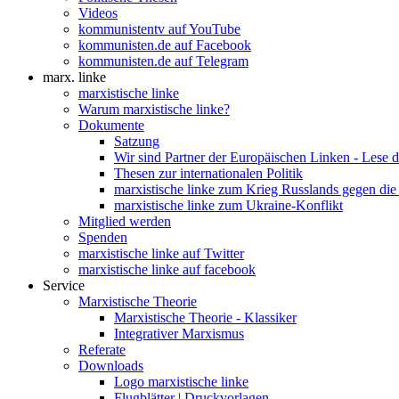
Videos
kommunistentv auf YouTube
kommunisten.de auf Facebook
kommunisten.de auf Telegram
marx. linke
marxistische linke
Warum marxistische linke?
Dokumente
Satzung
Wir sind Partner der Europäischen Linken - Lese 
Thesen zur internationalen Politik
marxistische linke zum Krieg Russlands gegen die
marxistische linke zum Ukraine-Konflikt
Mitglied werden
Spenden
marxistische linke auf Twitter
marxistische linke auf facebook
Service
Marxistische Theorie
Marxistische Theorie - Klassiker
Integrativer Marxismus
Referate
Downloads
Logo marxistische linke
Flugblätter | Druckvorlagen