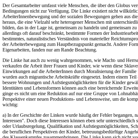
Der Gesamtarbeiter umfasst viele Menschen, die über den Globus vers
Bedingungen nicht zur Verfügung. Die Linke existiert nicht willkürl
ArbeiterInnenbewegung und der sozialen Bewegungen gehen aus diesem
heraus, die eine Vielzahl sehr heterogener Menschen mit unterschiedl
bilden, das in der Lage ist, gemeinsam zu handeln und gemeinsam z
allerdings oft darauf beschränkt, bestimmte Formen der Industriearbei
bestimmtes, naturalistisches Verständnis von materieller Reichtumsp
der Arbeiterbewegung zum Hauptbezugspunkt gemacht. Andere Formen d
Eigenarbeiten, fanden nur am Rande Beachtung.
Die Linke hat auch zu wenig wahrgenommen, wie Macht- und Herrschaf
verkaufen die Arbeit ihrer Frauen und Kinder, wie wenn diese Sklave
Einwirkungen auf die ArbeiterInnen durch Moralisierung der Familie u
wurden auch migrantische Arbeitskräfte eingesetzt. Indem einem Teil
bessere Wohnungen und Aufstiegsmöglichkeiten für die Kinder gewährt
Identitäten und Lebensformen können auch eine bereichernde Erweiteru
ginge es nicht um eine Reduktion auf nur eine Gruppe von Lohnabhängi
Perspektive einer neuen Produktions- und Lebensweise, um die kompl
wichtig:
a) In der Geschichte der Linken wurde häufig der Fehler begangen, 
Interessen". Doch diese Interessen können eben sehr unterschiedlich s
oder Urlaubsregelung, Qualifikation und Aufstiegsmöglichkeiten, Sch
die beruflichen Perspektiven der Kinder, betreuungsbedürftige Angehör
des Klassenkampfes zusammenbringen. Die Linke kann sich nicht von v