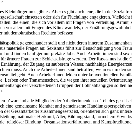
e.
des Kleinbürgertums gibt es. Aber es gibt auch jene, die in der Sozial
esellschaft einsetzen oder sich für Flüchtlinge engagieren. Vielleicht i
allen: die einen, die sich vor allem mit Fragen von Verteilung, Armut,
sich vor allem mit Fragen des Klimawandels, der Ernährungsgewohnheit
r mit demokratischen Rechten befassen.
itätspolitik gegeneinander stellt und nicht deren innerem Zusammenhang 
chaus materielle Fragen an: Sexismus führt zur Benachteiligung von Frau
ohnt und finden häufiger nur prekäre Jobs. Auch Arbeiterinnen sind se
r ärmere Frauen zur Schicksalsfrage werden. Der Rassismus ist die Gr
ährung, der Zugang zu sauberem Wasser, nachhaltige Energieerzeugung 
 achten muss. Auch die ArbeiterInnen sind betroffen, wenn es um den si
bensmittel geht. Auch ArbeiterInnen leiden unter konventionellen Fami
, Lesben oder Transmenschen, die wegen ihrer sexuellen Orientierung 
menhangs der verschiedenen Gruppen der Lohnabhängigen sollten nicht
n.
len. Zwar sind alle Mitglieder der ArbeiterInnenklasse Teil des gesells
h eine gemeinsame Identität und gemeinsame Handlungsperspektiven er
 der Gesamtarbeiter zusammengesetzt ist, orientieren sich ganz unters
steilung, nationaler Herkunft, Alter, Bildungsstand, formellem Erwerbs
hie, religiöser Bindung, Organisationserfahrungen und Kampftradition