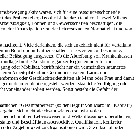
forumsbewegung aktiv waren, sich für eine ressourcenschonende
st das Problem eher, dass die Linke dazu tendiert, in zwei Milieus
 Arbeitslosigkeit, Löhnen und Gewerkschaften beschäftigen, die
en, der Emanzipation von der heterosexuellen Normativität und von
nachgeht. Viele derjenigen, die sich angeblich nicht für Verteilung,
en im Beruf und in Partnerschaften – sie werden auf bestimmte,
xueller Belästigung ausgesetzt. Ob die Abtreibung von Krankenkassen
undlage für die Zerstörung ganzer Regionen oder für die
oder Mobilität, betrifft nicht nur ein vermeintlich saturiertes
cheren Arbeitsplatz ohne Gesundheitsrisiken, Lärm- und
lienformen oder Geschlechteridentitäten als Mann oder Frau und damit
gemobbt oder nicht eingestellt werden, staatliche Verfolgung oder
 voneinander isoliert werden. Sonst besteht die Gefahr der
chaftlichen "Gesamtarbeiters" (so der Begriff von Marx im "Kapital").
geben sich nicht gleichsam wie von selbst aus den
chiedlich in ihren Lebensweisen und Weltauffassungen: beruflichen,
status und Beschäftigungsperspektive, Qualifikation, konkreter
en oder Zugehörigkeit zu Organisationen wie Gewerkschaft oder