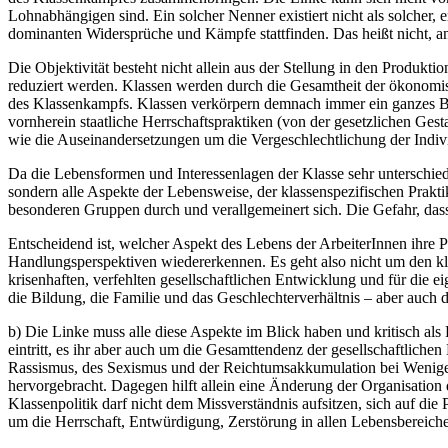
Lohnabhängigen sind. Ein solcher Nenner existiert nicht als solcher, 
dominanten Widersprüche und Kämpfe stattfinden. Das heißt nicht, an 
Die Objektivität besteht nicht allein aus der Stellung in den Produkt
reduziert werden. Klassen werden durch die Gesamtheit der ökonomisch
des Klassenkampfs. Klassen verkörpern demnach immer ein ganzes B
vornherein staatliche Herrschaftspraktiken (von der gesetzlichen Gest
wie die Auseinandersetzungen um die Vergeschlechtlichung der Indi
Da die Lebensformen und Interessenlagen der Klasse sehr unterschiedli
sondern alle Aspekte der Lebensweise, der klassenspezifischen Prakt
besonderen Gruppen durch und verallgemeinert sich. Die Gefahr, dass 
Entscheidend ist, welcher Aspekt des Lebens der ArbeiterInnen ihre
Handlungsperspektiven wiedererkennen. Es geht also nicht um den k
krisenhaften, verfehlten gesellschaftlichen Entwicklung und für die 
die Bildung, die Familie und das Geschlechterverhältnis – aber auch d
b) Die Linke muss alle diese Aspekte im Blick haben und kritisch als
eintritt, es ihr aber auch um die Gesamttendenz der gesellschaftlich
Rassismus, des Sexismus und der Reichtumsakkumulation bei Wenigen, di
hervorgebracht. Dagegen hilft allein eine Änderung der Organisation 
Klassenpolitik darf nicht dem Missverständnis aufsitzen, sich auf di
um die Herrschaft, Entwürdigung, Zerstörung in allen Lebensbereich