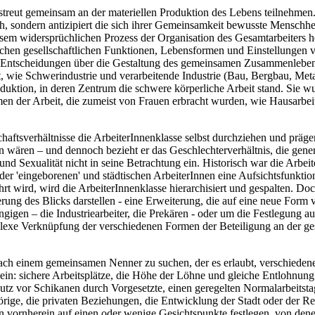
treut gemeinsam an der materiellen Produktion des Lebens teilnehmen. 
ich, sondern antizipiert die sich ihrer Gemeinsamkeit bewusste Mensch
 widersprüchlichen Prozess der Organisation des Gesamtarbeiters her
ichen gesellschaftlichen Funktionen, Lebensformen und Einstellungen v
u Entscheidungen über die Gestaltung des gemeinsamen Zusammenlebens
t, wie Schwerindustrie und verarbeitende Industrie (Bau, Bergbau, Metal
roduktion, in deren Zentrum die schwere körperliche Arbeit stand. Sie
er Arbeit, die zumeist von Frauen erbracht wurden, wie Hausarbeit, e
tsverhältnisse die ArbeiterInnenklasse selbst durchziehen und prägen
n wären – und dennoch bezieht er das Geschlechterverhältnis, die gene
nd Sexualität nicht in seine Betrachtung ein. Historisch war die Arbe
 der 'eingeborenen' und städtischen ArbeiterInnen eine Aufsichtsfunkt
 wird, wird die ArbeiterInnenklasse hierarchisiert und gespalten. Doc
ng des Blicks darstellen - eine Erweiterung, die auf eine neue Form v
gen – die Industriearbeiter, die Prekären - oder um die Festlegung au
exe Verknüpfung der verschiedenen Formen der Beteiligung an der gesa
nach einem gemeinsamen Nenner zu suchen, der es erlaubt, verschiede
ein: sichere Arbeitsplätze, die Höhe der Löhne und gleiche Entlohnung 
utz vor Schikanen durch Vorgesetzte, einen geregelten Normalarbeitsta
ige, die privaten Beziehungen, die Entwicklung der Stadt oder der Regi
ornherein auf einen oder wenige Gesichtspunkte festlegen, von denen s