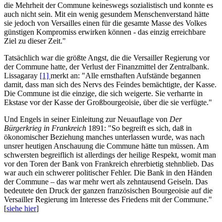
die Mehrheit der Commune keineswegs sozialistisch und konnte es
auch nicht sein. Mit ein wenig gesundem Menschenverstand hätte
sie jedoch von Versailles einen für die gesamte Masse des Volkes
günstigen Kompromiss erwirken können - das einzig erreichbare
Ziel zu dieser Zeit."
Tatsächlich war die größte Angst, die die Versailler Regierung vor
der Commune hatte, der Verlust der Finanzmittel der Zentralbank.
Lissagaray
[1]
merkt an: "Alle ernsthaften Aufstände begannen
damit, dass man sich des Nervs des Feindes bemächtigte, der Kasse.
Die Commune ist die einzige, die sich weigerte. Sie verharrte in
Ekstase vor der Kasse der Großbourgeoisie, über die sie verfügte."
Und Engels in seiner Einleitung zur Neuauflage von
Der
Bürgerkrieg in Frankreich
1891: "So begreift es sich, daß in
ökonomischer Beziehung manches unterlassen wurde, was nach
unsrer heutigen Anschauung die Commune hätte tun müssen. Am
schwersten begreiflich ist allerdings der heilige Respekt, womit man
vor den Toren der Bank von Frankreich ehrerbietig stehnblieb. Das
war auch ein schwerer politischer Fehler. Die Bank in den Händen
der Commune – das war mehr wert als zehntausend Geiseln. Das
bedeutete den Druck der ganzen französischen Bourgeoisie auf die
Versailler Regierung im Interesse des Friedens mit der Commune."
[
siehe hier
]