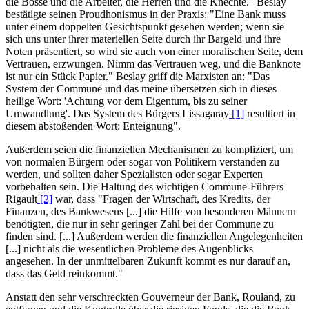
die Bosse und die Arbeiter, die Herren und die Knechte." Beslay
bestätigte seinen Proudhonismus in der Praxis: "Eine Bank muss
unter einem doppelten Gesichtspunkt gesehen werden; wenn sie
sich uns unter ihrer materiellen Seite durch ihr Bargeld und ihre
Noten präsentiert, so wird sie auch von einer moralischen Seite, dem
Vertrauen, erzwungen. Nimm das Vertrauen weg, und die Banknote
ist nur ein Stück Papier." Beslay griff die Marxisten an: "Das
System der Commune und das meine übersetzen sich in dieses
heilige Wort: 'Achtung vor dem Eigentum, bis zu seiner
Umwandlung'. Das System des Bürgers Lissagaray
[1]
resultiert in
diesem abstoßenden Wort: Enteignung".
Außerdem seien die finanziellen Mechanismen zu kompliziert, um
von normalen Bürgern oder sogar von Politikern verstanden zu
werden, und sollten daher Spezialisten oder sogar Experten
vorbehalten sein. Die Haltung des wichtigen Commune-Führers
Rigault
[2]
war, dass "Fragen der Wirtschaft, des Kredits, der
Finanzen, des Bankwesens [...] die Hilfe von besonderen Männern
benötigten, die nur in sehr geringer Zahl bei der Commune zu
finden sind. [...] Außerdem werden die finanziellen Angelegenheiten
[...] nicht als die wesentlichen Probleme des Augenblicks
angesehen. In der unmittelbaren Zukunft kommt es nur darauf an,
dass das Geld reinkommt."
Anstatt den sehr verschreckten Gouverneur der Bank, Rouland, zu