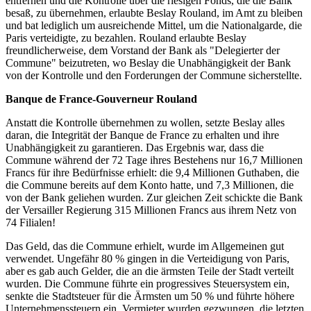
entfernen und die Kontrolle über die riesigen Fonds, die die Bank
besaß, zu übernehmen, erlaubte Beslay Rouland, im Amt zu bleiben
und bat lediglich um ausreichende Mittel, um die Nationalgarde, die
Paris verteidigte, zu bezahlen. Rouland erlaubte Beslay
freundlicherweise, dem Vorstand der Bank als "Delegierter der
Commune" beizutreten, wo Beslay die Unabhängigkeit der Bank
von der Kontrolle und den Forderungen der Commune sicherstellte.
Banque de France-Gouverneur Rouland
Anstatt die Kontrolle übernehmen zu wollen, setzte Beslay alles
daran, die Integrität der Banque de France zu erhalten und ihre
Unabhängigkeit zu garantieren. Das Ergebnis war, dass die
Commune während der 72 Tage ihres Bestehens nur 16,7 Millionen
Francs für ihre Bedürfnisse erhielt: die 9,4 Millionen Guthaben, die
die Commune bereits auf dem Konto hatte, und 7,3 Millionen, die
von der Bank geliehen wurden. Zur gleichen Zeit schickte die Bank
der Versailler Regierung 315 Millionen Francs aus ihrem Netz von
74 Filialen!
Das Geld, das die Commune erhielt, wurde im Allgemeinen gut
verwendet. Ungefähr 80 % gingen in die Verteidigung von Paris,
aber es gab auch Gelder, die an die ärmsten Teile der Stadt verteilt
wurden. Die Commune führte ein progressives Steuersystem ein,
senkte die Stadtsteuer für die Ärmsten um 50 % und führte höhere
Unternehmenssteuern ein. Vermieter wurden gezwungen, die letzten