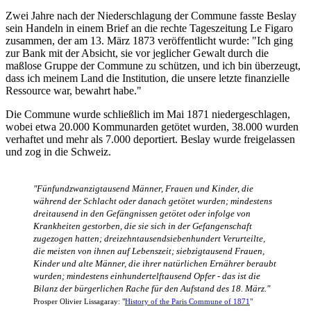
Zwei Jahre nach der Niederschlagung der Commune fasste Beslay
sein Handeln in einem Brief an die rechte Tageszeitung Le Figaro
zusammen, der am 13. März 1873 veröffentlicht wurde: "Ich ging
zur Bank mit der Absicht, sie vor jeglicher Gewalt durch die
maßlose Gruppe der Commune zu schützen, und ich bin überzeugt,
dass ich meinem Land die Institution, die unsere letzte finanzielle
Ressource war, bewahrt habe."
Die Commune wurde schließlich im Mai 1871 niedergeschlagen,
wobei etwa 20.000 Kommunarden getötet wurden, 38.000 wurden
verhaftet und mehr als 7.000 deportiert. Beslay wurde freigelassen
und zog in die Schweiz.
"Fünfundzwanzigtausend Männer, Frauen und Kinder, die
während der Schlacht oder danach getötet wurden; mindestens
dreitausend in den Gefängnissen getötet oder infolge von
Krankheiten gestorben, die sie sich in der Gefangenschaft
zugezogen hatten; dreizehntausendsiebenhundert Verurteilte,
die meisten von ihnen auf Lebenszeit; siebzigtausend Frauen,
Kinder und alte Männer, die ihrer natürlichen Ernährer beraubt
wurden; mindestens einhundertelftausend Opfer - das ist die
Bilanz der bürgerlichen Rache für den Aufstand des 18. März."
Prosper Olivier Lissagaray: "
History of the Paris Commune of 1871
"