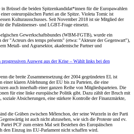
9 in Brüssel die beiden Spitzenkandidat*innen für die Europawahlen
n einer osteuropäischen Partei an die Spitze. Violeta Tomic ist
essen Kulturausschusses. Seit November 2018 ist sie Mitglied der
ür die Palästinenser- und LGBT-Frage einsetzt.
nen Belgischen Gewerkschaftsbundes (WBM-FGTB), wurde ein
en der "Acteurs des temps présents" (etwa: "Akteure der Gegenwart"),
dem Metall- und Agrarsektor, akademische Partner und
n progressiven Ausweg aus der Krise – Wählt links bei den
Denn die breite Zusammensetzung der 2004 gegründeten EL ist
von einer klaren Ablehnung der EU bis zu Parteien, die eine
nzen auch innerhalb einer ganzen Reihe von Mitgliedsparteien. Die
en für eine linke europäische Politik gibt. Dazu zählt der Bruch mit
m, soziale Absicherungen, eine stärkere Kontrolle der Finanzmärkte,
 sind die Gräben zwischen Mélenchon, der seine Wurzeln in der Parti
Gegenwärtig ist auch nicht abzusehen, wie sich die Proteste und ev.
 Partei PCF zum ersten Mal seit Bestehen des Europäischen
lich den Einzug ins EU-Parlament nicht schaffen wird.