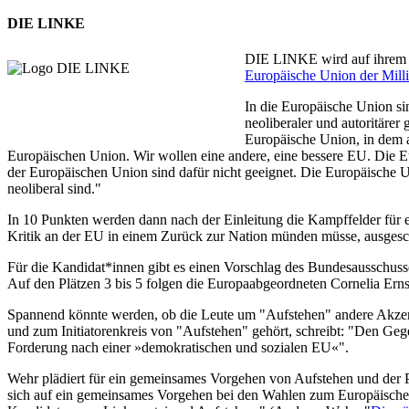
DIE LINKE
DIE LINKE wird auf ihrem E
Europäische Union der Mill
In die Europäische Union sin
neoliberaler und autoritärer
Europäische Union, in dem a
Europäischen Union. Wir wollen eine andere, eine bessere EU. Die E
der Europäischen Union sind dafür nicht geeignet. Die Europäische Un
neoliberal sind."
In 10 Punkten werden dann nach der Einleitung die Kampffelder für ei
Kritik an der EU in einem Zurück zur Nation münden müsse, ausgesc
Für die Kandidat*innen gibt es einen Vorschlag des Bundesausschus
Auf den Plätzen 3 bis 5 folgen die Europaabgeordneten Cornelia Er
Spannend könnte werden, ob die Leute um "Aufstehen" andere Akzente
und zum Initiatorenkreis von "Aufstehen" gehört, schreibt: "Den Geg
Forderung nach einer »demokratischen und sozialen EU«".
Wehr plädiert für ein gemeinsames Vorgehen von Aufstehen und der P
sich auf ein gemeinsames Vorgehen bei den Wahlen zum Europäischen 