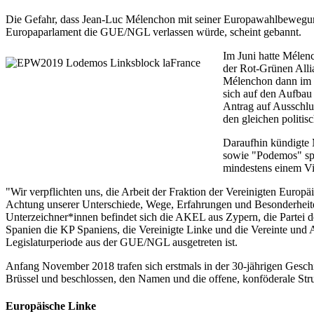
Die Gefahr, dass Jean-Luc Mélenchon mit seiner Europawahlbewegung
Europaparlament die GUE/NGL verlassen würde, scheint gebannt.
Im Juni hatte Méle
der Rot-Grünen Alli
Mélenchon dann im S
sich auf den Aufbau
Antrag auf Ausschlu
den gleichen politi
Daraufhin kündigte 
sowie "Podemos" spr
mindestens einem Vie
"Wir verpflichten uns, die Arbeit der Fraktion der Vereinigten Eur
Achtung unserer Unterschiede, Wege, Erfahrungen und Besonderheiten
Unterzeichner*innen befindet sich die AKEL aus Zypern, die Parte
Spanien die KP Spaniens, die Vereinigte Linke und die Vereinte und
Legislaturperiode aus der GUE/NGL ausgetreten ist.
Anfang November 2018 trafen sich erstmals in der 30-jährigen Gesch
Brüssel und beschlossen, den Namen und die offene, konföderale Str
Europäische Linke