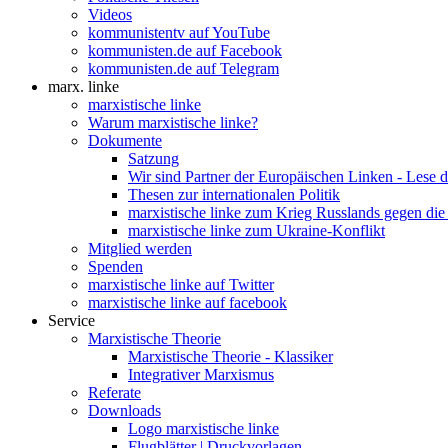
Videos
kommunistentv auf YouTube
kommunisten.de auf Facebook
kommunisten.de auf Telegram
marx. linke
marxistische linke
Warum marxistische linke?
Dokumente
Satzung
Wir sind Partner der Europäischen Linken - Lese 
Thesen zur internationalen Politik
marxistische linke zum Krieg Russlands gegen die
marxistische linke zum Ukraine-Konflikt
Mitglied werden
Spenden
marxistische linke auf Twitter
marxistische linke auf facebook
Service
Marxistische Theorie
Marxistische Theorie - Klassiker
Integrativer Marxismus
Referate
Downloads
Logo marxistische linke
Flugblätter | Druckvorlagen