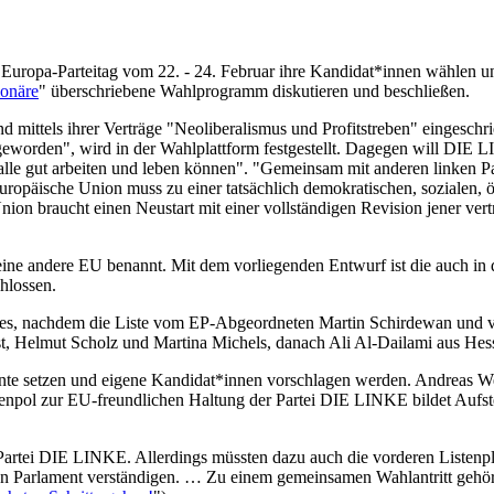
uropa-Parteitag vom 22. - 24. Februar ihre Kandidat*innen wählen un
ionäre
" überschriebene Wahlprogramm diskutieren und beschließen.
d mittels ihrer Verträge "Neoliberalismus und Profitstreben" eingeschrie
 geworden", wird in der Wahlplattform festgestellt. Dagegen will DIE L
lle gut arbeiten und leben können". "Gemeinsam mit anderen linken Par
uropäische Union muss zu einer tatsächlich demokratischen, sozialen,
ion braucht einen Neustart mit einer vollständigen Revision jener vert
ne andere EU benannt. Mit dem vorliegenden Entwurf ist die auch in de
hlossen.
ses, nachdem die Liste vom EP-Abgeordneten Martin Schirdewan und v
nst, Helmut Scholz und Martina Michels, danach Ali Al-Dailami aus H
 setzen und eigene Kandidat*innen vorschlagen werden. Andreas Wehr,
enpol zur EU-freundlichen Haltung der Partei DIE LINKE bildet Aufsteh
artei DIE LINKE. Allerdings müssten dazu auch die vorderen Listenpl
Parlament verständigen. … Zu einem gemeinsamen Wahlantritt gehört a