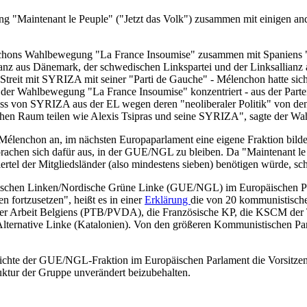
 "Maintenant le Peuple" ("Jetzt das Volk") zusammen mit einigen an
nchons Wahlbewegung "La France Insoumise" zusammen mit Spaniens "
anz aus Dänemark, der schwedischen Linkspartei und der Linksallianz 
treit mit SYRIZA mit seiner "Parti de Gauche" - Mélenchon hatte sic
 der Wahlbewegung "La France Insoumise" konzentriert - aus der Parte
ss von SYRIZA aus der EL wegen deren "neoliberaler Politik" von den
schen Raum teilen wie Alexis Tsipras und seine SYRIZA", sagte der W
Mélenchon an, im nächsten Europaparlament eine eigene Fraktion bilde
achen sich dafür aus, in der GUE/NGL zu bleiben. Da "Maintenant le 
rtel der Mitgliedsländer (also mindestens sieben) benötigen würde, sch
opäischen Linken/Nordische Grüne Linke (GUE/NGL) im Europäischen Pa
 fortzusetzen", heißt es in einer
Erklärung
die von 20 kommunistischen
i der Arbeit Belgiens (PTB/PVDA), die Französische KP, die KSCM der
 Alternative Linke (Katalonien). Von den größeren Kommunistischen Pa
ichte der GUE/NGL-Fraktion im Europäischen Parlament die Vorsitzende
uktur der Gruppe unverändert beizubehalten.