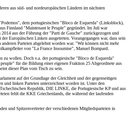
deren aus süd- und nordeuropäischen Ländern im nächsten
Podemos", dem portugiesischen "Bloco de Esquerda" (Linksblock),
aus Finnland "Maintenant le Peuple" gegründet. Im Juli war
h 2014 aus der Führung der "Parti de Gauche" zurückgezogen und
i der Europäischen Linken ausgetreten. Vorangegangen war, dass sein
 anderen Parteien abgelehnt worden war. "Wir können nicht mehr
ahlkampfleiter von "La France Insoumise", Manuel Bompard.
n zu wollen. Doch v.a. der portugiesische "Bloco de Esquerda"
peuple" für die Bildung einer eigenen Fraktion 25 Abgeordnete aus
eint dieser Plan vom Tisch zu sein.
rlament auf der Grundlage der Gleichheit und der gegenseitigen
 und linken Parteien unterzeichnet worden ist. Unter den
 Tschechischen Republik, DIE LINKE, die Portugiesische KP und aus
rteien fehlt die KKE Griechenlands, die während der laufenden
n und Spitzenvertreter der verschiedenen Mitgliedsparteien in