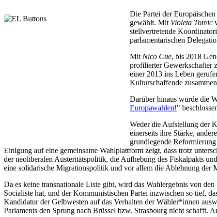
Die Partei der Europäischen
gewählt. Mit
Violeta Tomic
v
stellvertretende Koordinato
parlamentarischen Delegatio
Mit
Nico Cue
, bis 2018 Ge
profilierter Gewerkschafter
einer 2013 ins Leben gerufe
Kulturschaffende zusammenb
Darüber hinaus wurde die Wa
Europawahlen!
" beschlosse
Weder die Aufstellung der K
einerseits ihre Stärke, ander
grundlegende Reformierung d
Einigung auf eine gemeinsame Wahlplattform zeigt, dass trotz untersc
der neoliberalen Austeritätspolitik, die Aufhebung des Fiskalpakts un
eine solidarische Migrationspolitik und vor allem die Ablehnung der M
Da es keine transnationale Liste gibt, wird das Wahlergebnis von den
Socialiste hat, und der Kommunistischen Partei inzwischen so tief, da
Kandidatur der Gelbwesten auf das Verhalten der Wähler*innen auswi
Parlaments den Sprung nach Brüssel bzw. Strasbourg nicht schafft. Auch