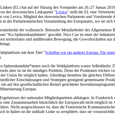
 Linken (EL) hat auf der Sitzung des Vorstandes am 26./27 Januar 201
on der slowenischen Linkspartei "
Levica
" stellt die EL eine Vertreteri
rin von Levica, Mitglied des slowenischen Parlaments und Vorsitzende d
n in der Parlamentarischen Versammlung des Europarates, wo sie sich f
neralsekretär der wallonisch- Brüsseler Metallarbeiter des Allgemei
 zum "Ko-Splitzenkandidaten" gewählt. Nico Cue ist einer der Initiator
nen territorialen und antiliberalen Bewegung, die Gewerkschaften aus 
ringt.
hlplattform mit dem Titel "
Schaffen wir ein anderes Europa. Für eine
n.
o-Spitzenkandidat*innen noch die Wahlplattform waren Selbstläufer. 
erseits aber ist sie ihr ständiges Problem. Denn die Positionen reichen 
er Union für möglich halten. Allerdings bestehen die gleichen Differe
hiedlicher Einschätzungen und Strategien genügend gemeinsame Position
d ein auf den gesellschaftlichen Bedarf gerichtetes Investitionsprogram
ilitarisierung Europas.
 Ergebnissen der nationalen Mitgliedsparteien abhängen. In Frankreich
ss eine Zusammenarbeit hinsichtlich der Europawahl nicht möglich ist. 
rken. Nicht ausgeschlossen ist, dass die Französische Kommunistische
 in Italien ist die radikale Linke so zersplittert, dass sie voraussicht