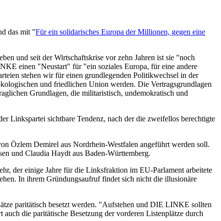
d das mit "
Für ein solidarisches Europa der Millionen, gegen eine
ben und seit der Wirtschaftskrise vor zehn Jahren ist sie "noch
INKE einen "Neustart" für "ein soziales Europa, für eine andere
teien stehen wir für einen grundlegenden Politikwechsel in der
 ökologischen und friedlichen Union werden. Die Vertragsgrundlagen
raglichen Grundlagen, die militaristisch, undemokratisch und
r Linkspartei sichtbare Tendenz, nach der die zweifellos berechtigte
on Özlem Demirel aus Nordrhein-Westfalen angeführt werden soll.
essen und Claudia Haydt aus Baden-Württemberg.
 der einige Jahre für die Linksfraktion im EU-Parlament arbeitete
en. In ihrem Gründungsaufruf findet sich nicht die illusionäre
ätze paritätisch besetzt werden. "Aufstehen und DIE LINKE sollten
uch die paritätische Besetzung der vorderen Listenplätze durch