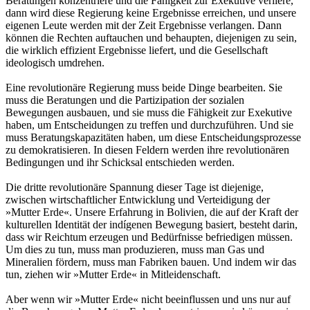
Beratungen konzentriere und die Fähigkeit zur Exekutive verliere,
dann wird diese Regierung keine Ergebnisse erreichen, und unsere
eigenen Leute werden mit der Zeit Ergebnisse verlangen. Dann
können die Rechten auftauchen und behaupten, diejenigen zu sein,
die wirklich effizient Ergebnisse liefert, und die Gesellschaft
ideologisch umdrehen.
Eine revolutionäre Regierung muss beide Dinge bearbeiten. Sie
muss die Beratungen und die Partizipation der sozialen
Bewegungen ausbauen, und sie muss die Fähigkeit zur Exekutive
haben, um Entscheidungen zu treffen und durchzuführen. Und sie
muss Beratungskapazitäten haben, um diese Entscheidungsprozesse
zu demokratisieren. In diesen Feldern werden ihre revolutionären
Bedingungen und ihr Schicksal entschieden werden.
Die dritte revolutionäre Spannung dieser Tage ist diejenige,
zwischen wirtschaftlicher Entwicklung und Verteidigung der
»Mutter Erde«. Unsere Erfahrung in Bolivien, die auf der Kraft der
kulturellen Identität der indígenen Bewegung basiert, besteht darin,
dass wir Reichtum erzeugen und Bedürfnisse befriedigen müssen.
Um dies zu tun, muss man produzieren, muss man Gas und
Mineralien fördern, muss man Fabriken bauen. Und indem wir das
tun, ziehen wir »Mutter Erde« in Mitleidenschaft.
Aber wenn wir »Mutter Erde« nicht beeinflussen und uns nur auf