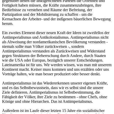
gegenüber denen die linksgerichteten Parteien die Offenheit und
Fertigkeit haben müssen, die Kräfte zusammenzubringen, ihre
Bedürfnisse zu verstehen und Räume der Befreiung, der
Partizipation und der Mobilisierung zu schaffen - um die
Kernachsen der Arbeiter- und der indígenen bäuerlichen Bewegung
herum.
Ein zweites Element dieser neuen Kraft der Ideen ist zweifellos der
Antiimperialismus und Antikolonialismus. Antiimperialismus nicht
als Abweisung der nordamerikanischen Bevölkerung verstanden -
niemals sollte man Völker zurückweisen -, sondern
Antiimperialismus verstanden als Zurückweisen und Widerstand
gegen Strukturen der Beherrschung durch Andere, durch Staaten
wie die USA oder Europas, bezüglich unserer Entscheidungen.
Lateinamerika ist für uns. Wir werden wissen, was man mit unserem
Kontinent macht. Keiner muss kommen und uns erzählen oder uns
Vorträge halten, wie man besser produziert oder besser denkt.
Antiimperialismus ist das Wiedererkennen unserer eigenen Kräfte,
und es das Selbstbewusstsein, dass wir es selbst sind die unsere
Ziele definieren. Antiimperialismus ist Selbstbestimmung, die
Fähigkeit der Völker, ihre Ziele zu bestimmen - ohne Chefs, ohne
Könige und ohne Hierarchen. Das ist Antiimperialismus.
Außerdem ist im Laufe dieser letzten 15 Jahre ein sozialistischer