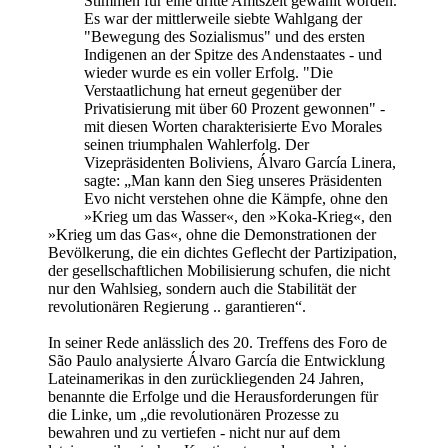
Stimmen für eine dritte Amtszeit gewählt worden.
Es war der mittlerweile siebte Wahlgang der
"Bewegung des Sozialismus" und des ersten
Indigenen an der Spitze des Andenstaates - und
wieder wurde es ein voller Erfolg. "Die
Verstaatlichung hat erneut gegenüber der
Privatisierung mit über 60 Prozent gewonnen" -
mit diesen Worten charakterisierte Evo Morales
seinen triumphalen Wahlerfolg. Der
Vizepräsidenten Boliviens, Álvaro García Linera,
sagte: „Man kann den Sieg unseres Präsidenten
Evo nicht verstehen ohne die Kämpfe, ohne den
»Krieg um das Wasser«, den »Koka-Krieg«, den
»Krieg um das Gas«, ohne die Demonstrationen der
Bevölkerung, die ein dichtes Geflecht der Partizipation,
der gesellschaftlichen Mobilisierung schufen, die nicht
nur den Wahlsieg, sondern auch die Stabilität der
revolutionären Regierung .. garantieren“.
In seiner Rede anlässlich des 20. Treffens des Foro de
São Paulo analysierte Álvaro García die Entwicklung
Lateinamerikas in den zurückliegenden 24 Jahren,
benannte die Erfolge und die Herausforderungen für
die Linke, um „die revolutionären Prozesse zu
bewahren und zu vertiefen - nicht nur auf dem