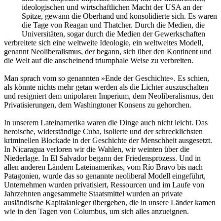
ideologischen und wirtschaftlichen Macht der USA an der
Spitze, gewann die Oberhand und konsolidierte sich. Es waren
die Tage von Reagan und Thatcher. Durch die Medien, die
Universitäten, sogar durch die Medien der Gewerkschaften
verbreitete sich eine weltweite Ideologie, ein weltweites Modell,
genannt Neoliberalismus, der begann, sich über den Kontinent und
die Welt auf die anscheinend triumphale Weise zu verbreiten.
Man sprach vom so genannten »Ende der Geschichte«. Es schien,
als könnte nichts mehr getan werden als die Lichter auszuschalten
und resigniert dem unipolaren Imperium, dem Neoliberalismus, den
Privatisierungen, dem Washingtoner Konsens zu gehorchen.
In unserem Lateinamerika waren die Dinge auch nicht leicht. Das
heroische, widerständige Cuba, isolierte und der schrecklichsten
kriminellen Blockade in der Geschichte der Menschheit ausgesetzt.
In Nicaragua verloren wir die Wahlen, wir weinten über die
Niederlage. In El Salvador begann der Friedensprozess. Und in
allen anderen Ländern Lateinamerikas, vom Río Bravo bis nach
Patagonien, wurde das so genannte neoliberal Modell eingeführt,
Unternehmen wurden privatisiert, Ressourcen und im Laufe von
Jahrzehnten angesammelte Staatsmittel wurden an private
ausländische Kapitalanleger übergeben, die in unsere Länder kamen
wie in den Tagen von Columbus, um sich alles anzueignen.