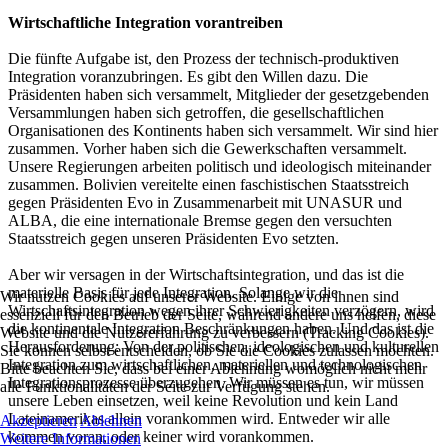
Wirtschaftliche Integration vorantreiben
Die fünfte Aufgabe ist, den Prozess der technisch-produktiven
Integration voranzubringen. Es gibt den Willen dazu. Die
Präsidenten haben sich versammelt, Mitglieder der gesetzgebenden
Versammlungen haben sich getroffen, die gesellschaftlichen
Organisationen des Kontinents haben sich versammelt. Wir sind hier
zusammen. Vorher haben sich die Gewerkschaften versammelt.
Unsere Regierungen arbeiten politisch und ideologisch miteinander
zusammen. Bolivien vereitelte einen faschistischen Staatsstreich
gegen Präsidenten Evo in Zusammenarbeit mit UNASUR und
ALBA, die eine internationale Bremse gegen den versuchten
Staatsstreich gegen unseren Präsidenten Evo setzten.
Aber wir versagen in der Wirtschaftsintegration, und das ist die
materielle Basis für jede Integration. Solange wir die
Wir nutzen Cookies auf unserer Website. Einige von ihnen sind
Wirtschaftsintegration wegen ihrer Schwierigkeiten verzögern, wird
essenziell für den Betrieb der Seite, während andere uns helfen, diese
die kontinentale Integration Beschränkungen haben. Und das ist die
Website und die Nutzererfahrung zu verbessern (Tracking Cookies).
Herausforderung: Von der politischen, ideologischen und kulturellen
Sie können selbst entscheiden, ob Sie die Cookies zulassen möchten.
Integration zum wirtschaftlichen, materiellen und technologischen
Bitte beachten Sie, dass bei einer Ablehnung womöglich nicht mehr
Integrationsprozesse überzugehen. Wir müssen es tun, wir müssen
alle Funktionalitäten der Seite zur Verfügung stehen.
unsere Leben einsetzen, weil keine Revolution und kein Land
Lateinamerikas allein vorankommen wird. Entweder wir alle
Akzeptieren
Ablehnen
kommen voran, oder keiner wird vorankommen.
Weitere Informationen