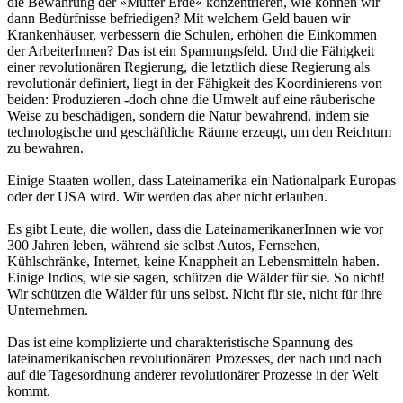
die Bewahrung der »Mutter Erde« konzentrieren, wie können wir
dann Bedürfnisse befriedigen? Mit welchem Geld bauen wir
Krankenhäuser, verbessern die Schulen, erhöhen die Einkommen
der ArbeiterInnen? Das ist ein Spannungsfeld. Und die Fähigkeit
einer revolutionären Regierung, die letztlich diese Regierung als
revolutionär definiert, liegt in der Fähigkeit des Koordinierens von
beiden: Produzieren -doch ohne die Umwelt auf eine räuberische
Weise zu beschädigen, sondern die Natur bewahrend, indem sie
technologische und geschäftliche Räume erzeugt, um den Reichtum
zu bewahren.
Einige Staaten wollen, dass Lateinamerika ein Nationalpark Europas
oder der USA wird. Wir werden das aber nicht erlauben.
Es gibt Leute, die wollen, dass die LateinamerikanerInnen wie vor
300 Jahren leben, während sie selbst Autos, Fernsehen,
Kühlschränke, Internet, keine Knappheit an Lebensmitteln haben.
Einige Indios, wie sie sagen, schützen die Wälder für sie. So nicht!
Wir schützen die Wälder für uns selbst. Nicht für sie, nicht für ihre
Unternehmen.
Das ist eine komplizierte und charakteristische Spannung des
lateinamerikanischen revolutionären Prozesses, der nach und nach
auf die Tagesordnung anderer revolutionärer Prozesse in der Welt
kommt.