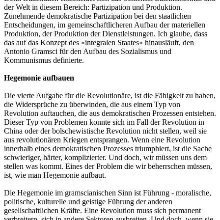
der Welt in diesem Bereich: Partizipation und Produktion.
Zunehmende demokratische Partizipation bei den staatlichen
Entscheidungen, im gemeinschaftlicheren Aufbau der materiellen
Produktion, der Produktion der Dienstleistungen. Ich glaube, dass
das auf das Konzept des »integralen Staates« hinausläuft, den
Antonio Gramsci für den Aufbau des Sozialismus und
Kommunismus definierte.
Hegemonie aufbauen
Die vierte Aufgabe für die Revolutionäre, ist die Fähigkeit zu haben,
die Widersprüche zu überwinden, die aus einem Typ von
Revolution auftauchen, die aus demokratischen Prozessen entstehen.
Dieser Typ von Problemen konnte sich im Fall der Revolution in
China oder der bolschewistische Revolution nicht stellen, weil sie
aus revolutionären Kriegen entsprangen. Wenn eine Revolution
innerhalb eines demokratischen Prozesses triumphiert, ist die Sache
schwieriger, härter, komplizierter. Und doch, wir müssen uns dem
stellen was kommt. Eines der Problem die wir beherrschen müssen,
ist, wie man Hegemonie aufbaut.
Die Hegemonie im gramscianischen Sinn ist Führung - moralische,
politische, kulturelle und geistige Führung der anderen
gesellschaftlichen Kräfte. Eine Revolution muss sich permanent
verbreitern, sich in andere Sektoren ausbreiten. Und doch, wenn sie