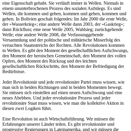
eine Eigenschaft gehabt. Sie verläuft immer in Wellen. Niemals in
einem ununterbrochenen Prozess des sozialen Aufstiegs. Es sind
Wellen, die kommen und gehen, kommen und gehen, kommen und
gehen. In Bolivien geschah folgendes: Im Jahr 2000 die erste Welle,
der »Wasserkrieg«; eine andere Welle dann 2003, der »Gaskrieg«;
dann Rückfluss; eine neue Welle 2005, Wahlsieg; zurückgehende
Welle; eine andere Welle 2008, die Verfassunggebende
Versammlung und der politische und militärische Misserfolg des
versuchten Staatsstreichs der Rechten. Alle Revolutionen kommen
in Wellen. Es gibt den Moment des gesellschaftlichen Aufschwungs,
den Moment der heroischen Gemeinschaft, den Moment des vollen
Opfers, den Moment des Rückzug und des leichten
gesellschaftlichen Rückschritts, den Moment der Befriedigung der
Bedürfnisse.
Jeder Revolutionär und jede revolutionäre Partei muss wissen, wie
man sich in beiden Richtungen und in beiden Momenten bewegt.
Sie müssen sich einstellen auf einen neuen Aufschwung und eine
neues Abebben. Und jeder revolutionäre Prozess und jeder
revolutionäre Staat muss wissen, wie man die kollektive Aktion in
diesen zwei Logiken führt.
Eine Revolution ist auch Wirtschaftsführung. Wir müssen die
Erfahrungen unserer Länder teilen. Es gibt revolutionäre und
progressive Regierungen in Lateinamerika, und wir müssen die