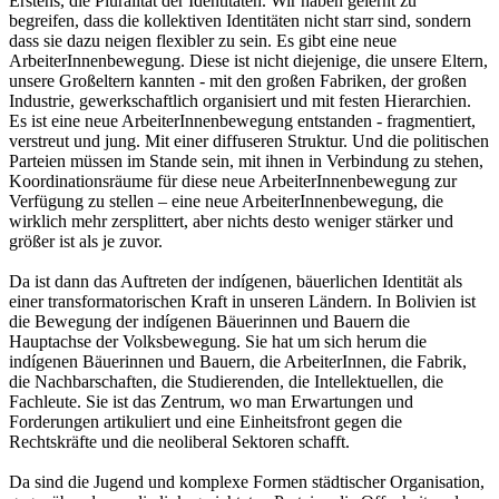
Erstens, die Pluralität der Identitäten. Wir haben gelernt zu
begreifen, dass die kollektiven Identitäten nicht starr sind, sondern
dass sie dazu neigen flexibler zu sein. Es gibt eine neue
ArbeiterInnenbewegung. Diese ist nicht diejenige, die unsere Eltern,
unsere Großeltern kannten - mit den großen Fabriken, der großen
Industrie, gewerkschaftlich organisiert und mit festen Hierarchien.
Es ist eine neue ArbeiterInnenbewegung entstanden - fragmentiert,
verstreut und jung. Mit einer diffuseren Struktur. Und die politischen
Parteien müssen im Stande sein, mit ihnen in Verbindung zu stehen,
Koordinationsräume für diese neue ArbeiterInnenbewegung zur
Verfügung zu stellen – eine neue ArbeiterInnenbewegung, die
wirklich mehr zersplittert, aber nichts desto weniger stärker und
größer ist als je zuvor.
Da ist dann das Auftreten der indígenen, bäuerlichen Identität als
einer transformatorischen Kraft in unseren Ländern. In Bolivien ist
die Bewegung der indígenen Bäuerinnen und Bauern die
Hauptachse der Volksbewegung. Sie hat um sich herum die
indígenen Bäuerinnen und Bauern, die ArbeiterInnen, die Fabrik,
die Nachbarschaften, die Studierenden, die Intellektuellen, die
Fachleute. Sie ist das Zentrum, wo man Erwartungen und
Forderungen artikuliert und eine Einheitsfront gegen die
Rechtskräfte und die neoliberal Sektoren schafft.
Da sind die Jugend und komplexe Formen städtischer Organisation,