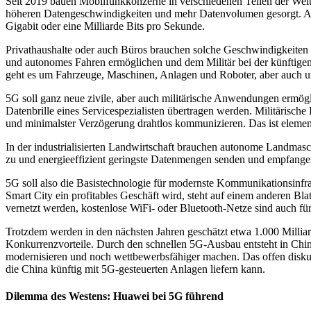
Seit 2019 bauen Mobilfunkkonzerne in verschiedenen Teilen der Welt
höheren Datengeschwindigkeiten und mehr Datenvolumen gesorgt. Aber
Gigabit oder eine Milliarde Bits pro Sekunde.
Privathaushalte oder auch Büros brauchen solche Geschwindigkeiten eh
und autonomes Fahren ermöglichen und dem Militär bei der künftigen
geht es um Fahrzeuge, Maschinen, Anlagen und Roboter, aber auch 
5G soll ganz neue zivile, aber auch militärische Anwendungen ermög
Datenbrille eines Servicespezialisten übertragen werden. Militärisch
und minimalster Verzögerung drahtlos kommunizieren. Das ist elemen
In der industrialisierten Landwirtschaft brauchen autonome Landmas
zu und energieeffizient geringste Datenmengen senden und empfange
5G soll also die Basistechnologie für modernste Kommunikationsinfra
Smart City ein profitables Geschäft wird, steht auf einem anderen Bl
vernetzt werden, kostenlose WiFi- oder Bluetooth-Netze sind auch f
Trotzdem werden in den nächsten Jahren geschätzt etwa 1.000 Millia
Konkurrenzvorteile. Durch den schnellen 5G-Ausbau entsteht in China
modernisieren und noch wettbewerbsfähiger machen. Das offen diskutie
die China künftig mit 5G-gesteuerten Anlagen liefern kann.
Dilemma des Westens: Huawei bei 5G führend