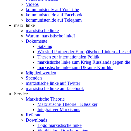
Videos
kommunistentv auf YouTube
kommunisten.de auf Facebook
kommunisten.de auf Telegram
marx. linke
marxistische linke
Warum marxistische linke?
Dokumente
Satzung
Wir sind Partner der Europäischen Linken - Lese 
Thesen zur internationalen Politik
marxistische linke zum Krieg Russlands gegen die
marxistische linke zum Ukraine-Konflikt
Mitglied werden
Spenden
marxistische linke auf Twitter
marxistische linke auf facebook
Service
Marxistische Theorie
Marxistische Theorie - Klassiker
Integrativer Marxismus
Referate
Downloads
Logo marxistische linke
Flugblätter | Druckvorlagen