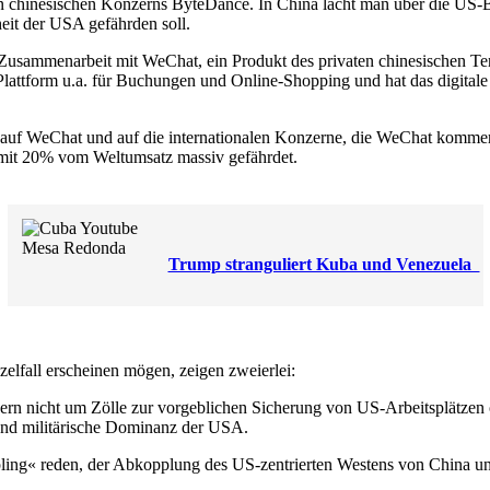
ten chinesischen Konzerns ByteDance. In China lacht man über die US
eit der USA gefährden soll.
sammenarbeit mit WeChat, ein Produkt des privaten chinesischen Tenc
he Plattform u.a. für Buchungen und Online-Shopping und hat das digita
 auf WeChat und auf die internationalen Konzerne, die WeChat kommer
mit 20% vom Weltumsatz massiv gefährdet.
Trump stranguliert Kuba und Venezuela
elfall erscheinen mögen, zeigen zweierlei:
ern nicht um Zölle zur vorgeblichen Sicherung von US-Arbeitsplätzen
 und militärische Dominanz der USA.
pling« reden, der Abkopplung des US-zentrierten Westens von China u