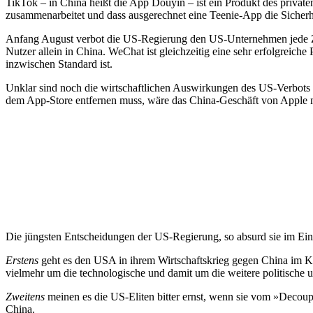
TikTok – in China heißt die App Douyin – ist ein Produkt des priva
zusammenarbeitet und dass ausgerechnet eine Teenie-App die Sicherh
Anfang August verbot die US-Regierung den US-Unternehmen jede Zu
Nutzer allein in China. WeChat ist gleichzeitig eine sehr erfolgreic
inzwischen Standard ist.
Unklar sind noch die wirtschaftlichen Auswirkungen des US-Verbots
dem App-Store entfernen muss, wäre das China-Geschäft von Apple 
Die jüngsten Entscheidungen der US-Regierung, so absurd sie im Einz
Erstens
geht es den USA in ihrem Wirtschaftskrieg gegen China im K
vielmehr um die technologische und damit um die weitere politische
Zweitens
meinen es die US-Eliten bitter ernst, wenn sie vom »Decou
China.