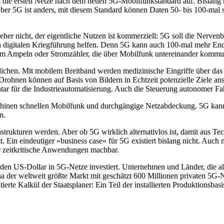
 die ersten Netze nach dem neuen 5G-Mobilfunkstandard auf. Bislang h
 5G ist anders, mit diesem Standard können Daten 50- bis 100-mal sc
er nicht, der eigentliche Nutzen ist kommerziell: 5G soll die Nervenba
 digitalen Kriegführung helfen. Denn 5G kann auch 100-mal mehr Endger
um Ampeln oder Stromzähler, die über Mobilfunk untereinander kommun
lichen. Mit mobilem Breitband werden medizinische Eingriffe über das
e Drohnen können auf Basis von Bildern in Echtzeit potenzielle Ziele 
tar für die Industrieautomatisierung. Auch die Steuerung autonomer Fa
chinen schnellen Mobilfunk und durchgängige Netzabdeckung. 5G kann 
n.
strukturen werden. Aber ob 5G wirklich alternativlos ist, damit aus T
att. Ein eindeutiger »business case« für 5G existiert bislang nicht. A
ür zeitkritische Anwendungen machbar.
rden US-Dollar in 5G-Netze investiert. Unternehmen und Länder, die a
 der weltweit größte Markt mit geschätzt 600 Millionen privaten 5G-Nu
rte Kalkül der Staatsplaner: Ein Teil der installierten Produktionsbasi