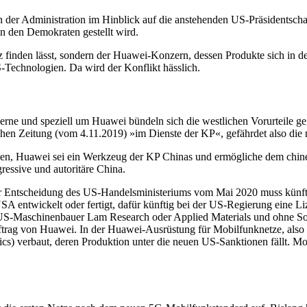
n der Administration im Hinblick auf die anstehenden US-Präsidentsch
on den Demokraten gestellt wird.
tz finden lässt, sondern der Huawei-Konzern, dessen Produkte sich in d
Technologien. Da wird der Konflikt hässlich.
erne und speziell um Huawei bündeln sich die westlichen Vorurteile geg
en Zeitung (vom 4.11.2019) »im Dienste der KP«, gefährdet also die na
, Huawei sei ein Werkzeug der KP Chinas und ermögliche dem chinesis
essive und autoritäre China.
 Entscheidung des US-Handelsministeriums vom Mai 2020 muss künftig
SA entwickelt oder fertigt, dafür künftig bei der US-Regierung eine 
r US-Maschinenbauer Lam Research oder Applied Materials und ohne S
ag von Huawei. In der Huawei-Ausrüstung für Mobilfunknetze, also in
cs) verbaut, deren Produktion unter die neuen US-Sanktionen fällt. Mo