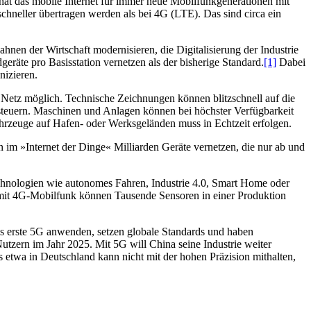
at das mobile Internet für immer neue Mobilfunkgenerationen mit
hneller übertragen werden als bei 4G (LTE). Das sind circa ein
hnen der Wirtschaft modernisieren, die Digitalisierung der Industrie
äte pro Basisstation vernetzen als der bisherige Standard.
[1]
Dabei
izieren.
 Netz möglich. Technische Zeichnungen können blitzschnell auf die
ansteuern. Maschinen und Anlagen können bei höchster Verfügbarkeit
hrzeuge auf Hafen- oder Werksgeländen muss in Echtzeit erfolgen.
im »Internet der Dinge« Milliarden Geräte vernetzen, die nur ab und
echnologien wie autonomes Fahren, Industrie 4.0, Smart Home oder
uch mit 4G-Mobilfunk können Tausende Sensoren in einer Produktion
ls erste 5G anwenden, setzen globale Standards und haben
tzern im Jahr 2025. Mit 5G will China seine Industrie weiter
s etwa in Deutschland kann nicht mit der hohen Präzision mithalten,