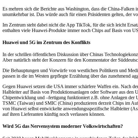
Es mehren sich die Berichte aus Washington, dass die China-Falken i
unumkehrbar ist. Das würde auch für einen Präsidenten gelten, der v
Im Zentrum steht dabei nicht die App TikTok, für die sich leicht Ersa
enthalten viele Huawei-Produkte immer noch Chips auf Basis von US-
Huawei und 5G im Zentrum des Konflikts
In der schrillen öffentlichen Diskussion über Chinas Technologiekonz
Aber natürlich steht der Konzern für den Kommentator der Süddeutsch
Die Behauptungen und Vorwürfe von westlichen Politikern und Medien
passen in die im Westen gepflegte Erzählung über das zunehmend aggr
Gegen Huawei setzen die USA immer schärfere Waffen ein. Nach der
Halbleiter auf Basis von Produktionsanlagen oder Software aus den U
Chipentwicklung und –fertigung funktioniert z.B. ohne Anlagen de
TSMC (Taiwan) und SMIC (China) produzieren derzeit Chips im Auftr
von Huawei selbst entwickelte anwendungsspezifische Halbleiter (Asi
auf ihren Lieferanten künftig noch verlassen können.
Wird 5G das Nervensystem moderner Volkswirtschaften?