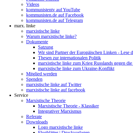
Videos
kommunistentv auf YouTube
kommunisten.de auf Facebook
kommunisten.de auf Telegram
marx. linke
marxistische linke
Warum marxistische linke?
Dokumente
Satzung
Wir sind Partner der Europäischen Linken - Lese 
Thesen zur internationalen Politik
marxistische linke zum Krieg Russlands gegen die
marxistische linke zum Ukraine-Konflikt
Mitglied werden
Spenden
marxistische linke auf Twitter
marxistische linke auf facebook
Service
Marxistische Theorie
Marxistische Theorie - Klassiker
Integrativer Marxismus
Referate
Downloads
Logo marxistische linke
Flugblätter | Druckvorlagen