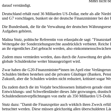
Mittel nicht b
darauf verständigt.
Deutschland erhält rund 36 Milliarden US-Dollar, mehr als alle Ni
und G7 vorschlagen, bunkert sie der deutsche Finanzminister bei d
Die Bundesbank, die für die Verwaltung der deutschen Währungsreserven 
Aufgaben gehören.
Malina Stutz, politische Referentin von erlassjahr.de sagt: "Finanzst
Weitergabe der Sonderziehungsrechte ausdrücklich verbietet. Reiche 
an ihr eigentliches Ziel gebracht werden, also einkommensschwäche
Zudem muss vermieden werden, dass durch die Ausweitung der globalen
globale Schuldenkrise weiter hinausgezögert wird.
Zwar haben die G20-Finanzminister*innen im April eine Verlängerun
Schulden bleiben bestehen und die privaten Gläubiger (Banken, Pens
Zukunft, aber die Schulden würden nicht reduziert, kritisiert sogar 
Da zudem durch die im Vorjahr beschlossenen Initiativen gerade ein
Entwicklungs- und Schwellenländer dieses Jahr gezwungen, drastisc
Schuldendienstverpflichtungen von mehr als 350 Milliarden US-Dollar 
Stutz dazu: "Damit die Finanzspritze auch wirklich ihren Zweck erfüllt
betrachtet werden. Diese müssen gleichzeitig allen überschuldeten L