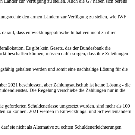
ren Länder zur Verfügung zu stellen. Auch die G7 haben sich bereits
hungsrechte den armen Ländern zur Verfügung zu stellen, wie IWF
darauf, dass entwicklungspolitische Initiativen nicht zu ihren
derallokation. Es gibt kein Gesetz, das der Bundesbank die
arkt beschaffen können, müssen dafür sorgen, dass ihre Zuteilungen
gsfähig gehalten werden und somit eine nachhaltige Lösung für die
er 2021 beschlossen, aber Zahlungsaufschub ist keine Lösung - die
uldendienstes. Die Regelung verschiebe die Zahlungen nur in die
ie geforderten Schuldenerlasse umgesetzt wurden, sind mehr als 100
lten zu können. 2021 werden in Entwicklungs- und Schwellenländern
 darf sie nicht als Alternative zu echten Schuldenerleichterungen