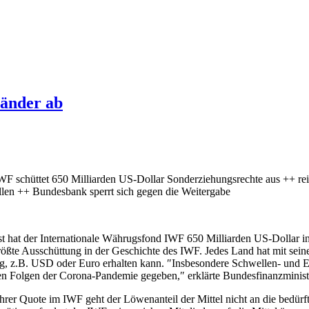
Länder ab
WF schüttet 650 Milliarden US-Dollar Sonderziehungsrechte aus ++ rei
llen ++ Bundesbank sperrt sich gegen die Weitergabe
 hat der Internationale Währugsfond IWF 650 Milliarden US-Dollar i
e größte Ausschüttung in der Geschichte des IWF. Jedes Land hat mit 
 z.B. USD oder Euro erhalten kann. ″Insbesondere Schwellen- und E
hen Folgen der Corona-Pandemie gegeben,″ erklärte Bundesfinanzminis
rer Quote im IWF geht der Löwenanteil der Mittel nicht an die bedürft