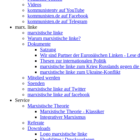
Videos
kommunistentv auf YouTube
kommunisten.de auf Facebook
kommunisten.de auf Telegram
marx. linke
marxistische linke
Warum marxistische linke?
Dokumente
Satzung
Wir sind Partner der Europäischen Linken - Lese 
Thesen zur internationalen Politik
marxistische linke zum Krieg Russlands gegen die
marxistische linke zum Ukraine-Konflikt
Mitglied werden
Spenden
marxistische linke auf Twitter
marxistische linke auf facebook
Service
Marxistische Theorie
Marxistische Theorie - Klassiker
Integrativer Marxismus
Referate
Downloads
Logo marxistische linke
Flugblätter | Druckvorlagen