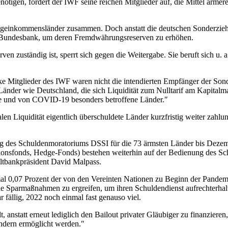
enötigen, fordert der IWF seine reichen Mitglieder auf, die Mittel ärme
edrigeinkommensländer zusammen. Doch anstatt die deutschen Sonderzie
er Bundesbank, um deren Fremdwährungsreserven zu erhöhen.
zuständig ist, sperrt sich gegen die Weitergabe. Sie beruft sich u. a. 
arke Mitglieder des IWF waren nicht die intendierten Empfänger der Son
Länder wie Deutschland, die sich Liquidität zum Nulltarif am Kapitalm
re und von COVID-19 besonders betroffene Länder.″
 Liquidität eigentlich überschuldete Länder kurzfristig weiter zahlun
g des Schuldenmoratoriums DSSI für die 73 ärmsten Länder bis Dezemb
ionsfonds, Hedge-Fonds) bestehen weiterhin auf der Bedienung des Sch
Weltbankpräsident David Malpass.
mal 0,07 Prozent der von den Vereinten Nationen zu Beginn der Pandem
he Sparmaßnahmen zu ergreifen, um ihren Schuldendienst aufrechterha
fällig, 2022 noch einmal fast genauso viel.
, anstatt erneut lediglich den Bailout privater Gläubiger zu finanzieren,
ändern ermöglicht werden.″