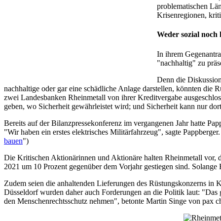
problematischen Län
Krisenregionen, krit
Weder sozial noch 
In ihrem Gegenantra
"nachhaltig" zu präs
Denn die Diskussion
nachhaltige oder gar eine schädliche Anlage darstellen, könnten di
zwei Landesbanken Rheinmetall von ihrer Kreditvergabe ausgeschlosse
geben, wo Sicherheit gewährleistet wird; und Sicherheit kann nur dor
Bereits auf der Bilanzpressekonferenz im vergangenen Jahr hatte Pap
"Wir haben ein erstes elektrisches Militärfahrzeug", sagte Pappberge
bauen
")
Die Kritischen Aktionärinnen und Aktionäre halten Rheinmetall vor, 
2021 um 10 Prozent gegenüber dem Vorjahr gestiegen sind. Solange H
Zudem seien die anhaltenden Lieferungen des Rüstungskonzerns in Kri
Düsseldorf wurden daher auch Forderungen an die Politik laut: "Das 
den Menschenrechtsschutz nehmen", betonte Martin Singe von pax ch