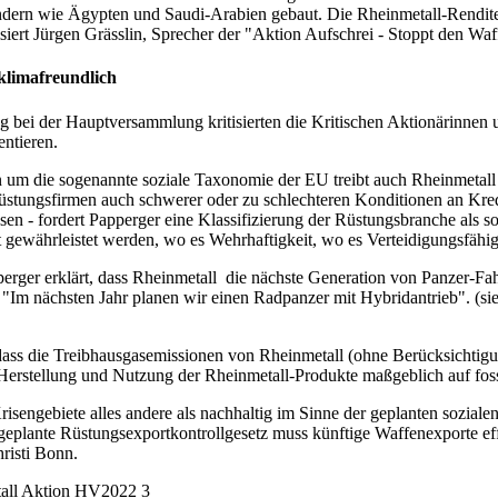
dern wie Ägypten und Saudi-Arabien gebaut. Die Rheinmetall-Rendite
isiert Jürgen Grässlin, Sprecher der "Aktion Aufschrei - Stoppt den Wa
klimafreundlich
g bei der Hauptversammlung kritisierten die Kritischen Aktionärinnen 
entieren.
 um die sogenannte soziale Taxonomie der EU treibt auch Rheinmetall
e Rüstungsfirmen auch schwerer oder zu schlechteren Konditionen an K
n - fordert Papperger eine Klassifizierung der Rüstungsbranche als so
t gewährleistet werden, wo es Wehrhaftigkeit, wo es Verteidigungsfähig
perger erklärt, dass Rheinmetall die nächste Generation von Panzer-Fah
r. "Im nächsten Jahr planen wir einen Radpanzer mit Hybridantrieb". (s
dass die Treibhausgasemissionen von Rheinmetall (ohne Berücksichtigu
erstellung und Nutzung der Rheinmetall-Produkte maßgeblich auf fossi
sengebiete alles andere als nachhaltig im Sinne der geplanten sozial
geplante Rüstungsexportkontrollgesetz muss künftige Waffenexporte ef
risti Bonn.