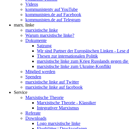
Videos
kommunistentv auf YouTube
kommunisten.de auf Facebook
kommunisten.de auf Telegram
marx. linke
marxistische linke
Warum marxistische linke?
Dokumente
Satzung
Wir sind Partner der Europäischen Linken - Lese 
Thesen zur internationalen Politik
marxistische linke zum Krieg Russlands gegen die
marxistische linke zum Ukraine-Konflikt
Mitglied werden
Spenden
marxistische linke auf Twitter
marxistische linke auf facebook
Service
Marxistische Theorie
Marxistische Theorie - Klassiker
Integrativer Marxismus
Referate
Downloads
Logo marxistische linke
Flugblätter | Druckvorlagen