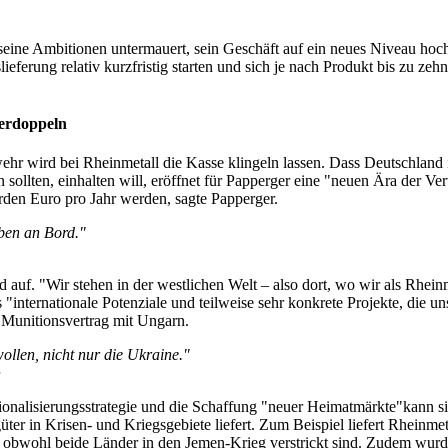
seine Ambitionen untermauert, sein Geschäft auf ein neues Niveau hoc
lieferung relativ kurzfristig starten und sich je nach Produkt bis zu z
verdoppeln
hr wird bei Rheinmetall die Kasse klingeln lassen. Dass Deutschland i
sollten, einhalten will, eröffnet für Papperger eine "neuen Ära der Ve
den Euro pro Jahr werden, sagte Papperger.
iben an Bord."
 auf. "Wir stehen in der westlichen Welt – also dort, wo wir als Rhei
nternationale Potenziale und teilweise sehr konkrete Projekte, die un
 Munitionsvertrag mit Ungarn.
ollen, nicht nur die Ukraine."
tionalisierungsstrategie und die Schaffung "neuer Heimatmärkte"kann
ter in Krisen- und Kriegsgebiete liefert. Zum Beispiel liefert Rheinme
 obwohl beide Länder in den Jemen-Krieg verstrickt sind. Zudem wurden