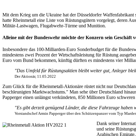
Mit dem Krieg um die Ukraine hat der Düsseldorfer Waffenfabrikant 
hatte Rheinmetall eine Liste von Rüstungsgütern vorgelegt, deren Aus
Militär-Lastwagen, Flugabwehr-Türme und Munition.
Alleine mit der Bundeswehr möchte der Konzern sein Geschäft 
Insbesondere das 100-Milliarden-Euro Sonderbudget für die Bundeswe
mindestens zwei Prozent der Wirtschaftsleistung für Rüstung ausgeben 
Euro vom Bund bekommen, künftig dürften es mindestens vier Milliar
"Das Umfeld für Rüstungsaktien bleibt weiter gut, Anleger ble
Der Aktionär, 11.05.2022
Zum Glück für die Rheinmetall-Aktionäre rüstet nicht nur Deutschland
beschleunigten Marktwachstums." Man sehe über Deutschland hinaus "i
Papperger einen unlängst verkündeten, 850 Millionen Euro schweren
"Es gibt derzeit genügend Länder, die diese Fahrzeuge haben w
Vorstandschef Armin Papperger über den Schützenpanzer vom Typ Marder
Dank seiner Interna
und seine Rüstungsgü
Arabischen Emirate,