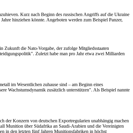
hzuhieven. Kurz nach Beginn des russischen Angriffs auf die Ukraine
ehn Jahre hinziehen könnte. Angeboten werden zum Beispiel Panzer,
n Zukunft die Nato-Vorgabe, der zufolge Mitgliedsstaaten
rteidigungspolitik". Zuletzt habe man pro Jahr etwa zwei Milliarden
nmetall im Wesentlichen zuhause sind – am Beginn eines
sere Wachstumsdynamik zusätzlich unterstützen". Als Beispiel nannte
 sich der Konzern von deutschen Exportregularien unabhängig machen
tall Munition über Südafrika an Saudi-Arabien und die Vereinigten
 in den letzten fünf Jahren Munitionsfabriken in höchst