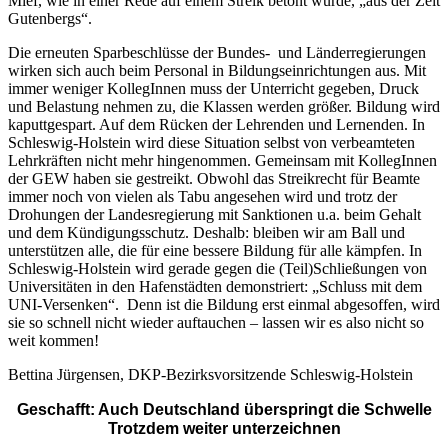
Mief, wie in einer Rede auf einem Streik betont wurde, „aus der Zeit
Gutenbergs“.
Die erneuten Sparbeschlüsse der Bundes- und Länderregierungen
wirken sich auch beim Personal in Bildungseinrichtungen aus. Mit
immer weniger KollegInnen muss der Unterricht gegeben, Druck
und Belastung nehmen zu, die Klassen werden größer. Bildung wird
kaputtgespart. Auf dem Rücken der Lehrenden und Lernenden. In
Schleswig-Holstein wird diese Situation selbst von verbeamteten
Lehrkräften nicht mehr hingenommen. Gemeinsam mit KollegInnen
der GEW haben sie gestreikt. Obwohl das Streikrecht für Beamte
immer noch von vielen als Tabu angesehen wird und trotz der
Drohungen der Landesregierung mit Sanktionen u.a. beim Gehalt
und dem Kündigungsschutz. Deshalb: bleiben wir am Ball und
unterstützen alle, die für eine bessere Bildung für alle kämpfen. In
Schleswig-Holstein wird gerade gegen die (Teil)Schließungen von
Universitäten in den Hafenstädten demonstriert: „Schluss mit dem
UNI-Versenken“. Denn ist die Bildung erst einmal abgesoffen, wird
sie so schnell nicht wieder auftauchen – lassen wir es also nicht so
weit kommen!
Bettina Jürgensen, DKP-Bezirksvorsitzende Schleswig-Holstein
Geschafft: Auch Deutschland überspringt die Schwelle
Trotzdem weiter unterzeichnen