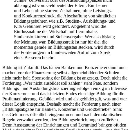
Schule, Universität oder des Ausbildungsplatzes nicht
abhängig ist vom Geldbeutel der Eltern. Ein Lernen
und Leben ohne starrem Zeitrahmen, ohne Leistungs-
und Konkurrenzdruck, die Abschaffung von sämtlichen
Bildungsgebühren wie z.B. Studien-, Ausbildungs- und
Kita-Gebühren wird gefordert. Abgelehnt wird die
Einflussnahme der Wirtschaft auf Lerninhalte,
Studienstrukturen und Stellenvergabe. Wer also bislang
der Meinung war, Bildungsstreik ist nur für die, die
momentan gerade im Bildungsstau stecken, wird durch
die Forderungen im bundesweiten Aufruf zum Streik
eines Besseren belehrt.
Bildung ist Zukunft. Das haben Banken und Konzerne erkannt und
machen vor der Finanzierung selbst allgemeinbildender Schulen
nicht mehr halt. Sponsoring der Bildung ist angesagt. Doch nicht die
Forderung „Wer nicht ausbildet soll zahlen“ steht Pate, sondern
Bildungs- und Ausbildungsfinanzierung erfolgen einzig im Interesse
der Konzerne – und das ist letzten Endes einseitige Bildung für die
Profitmaximierung. Gebildet wird und als gebildet gilt, was und wer
dieser Logik entspricht. Deshalb macht die Forderung nach einer
„Bildungsabgabe für Banken, Konzerne und Großbetriebe“ Sinn:
das Geld muss öffentlich eingenommen und nach demokratischen
Regeln verwaltet werden, den Bildungseinrichtungen zufließen.
Denn Ausstattung der Einrichtungen und Lernmittel bringen oft den