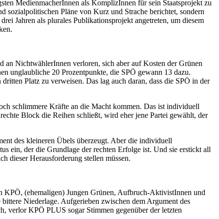
tigsten MedienmacherInnen als KomplizInnen für sein Staatsprojekt zu
nd sozialpolitischen Pläne von Kurz und Strache berichtet, sondern
 drei Jahren als plurales Publikationsprojekt angetreten, um diesem
ken.
 an NichtwählerInnen verloren, sich aber auf Kosten der Grünen
rünen unglaubliche 20 Prozentpunkte, die SPÖ gewann 13 dazu.
dritten Platz zu verweisen. Das lag auch daran, dass die SPÖ in der
noch schlimmere Kräfte an die Macht kommen. Das ist individuell
chte Block die Reihen schließt, wird eher jene Partei gewählt, der
ment des kleineren Übels überzeugt. Aber die individuell
ein, der die Grundlage der rechten Erfolge ist. Und sie erstickt all
ich dieser Herausforderung stellen müssen.
 von KPÖ, (ehemaligen) Jungen Grünen, Aufbruch-AktivistInnen und
ne bittere Niederlage. Aufgerieben zwischen dem Argument des
ich, verlor KPÖ PLUS sogar Stimmen gegenüber der letzten