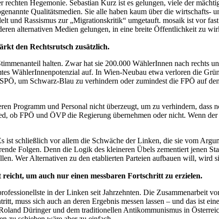
der rechten Hegemonie. Sebastian Kurz ist es gelungen, viele der mäch
ogenannte Qualitätsmedien. Sie alle haben kaum über die wirtschafts- u
delt und Rassismus zur „Migrationskritik“ umgetauft. mosaik ist vor fast
ren alternativen Medien gelungen, in eine breite Öffentlichkeit zu wir
tärkt den Rechtsrutsch zusätzlich.
mmenanteil halten. Zwar hat sie 200.000 WählerInnen nach rechts und
esamtes WählerInnenpotenzial auf. In Wien-Neubau etwa verloren die G
ie SPÖ, um Schwarz-Blau zu verhindern oder zumindest die FPÖ auf den 
deren Programm und Personal nicht überzeugt, um zu verhindern, dass 
ied, ob FPÖ und ÖVP die Regierung übernehmen oder nicht. Wenn der re
 Es ist schließlich vor allem die Schwäche der Linken, die sie vom Argu
de Folgen. Denn die Logik des kleineren Übels zementiert jenen Status 
len. Wer Alternativen zu den etablierten Parteien aufbauen will, wird s
 reicht, um auch nur einen messbaren Fortschritt zu erzielen.
 professionellste in der Linken seit Jahrzehnten. Die Zusammenarbeit
ritt, muss sich auch an deren Ergebnis messen lassen – und das ist ei
d Roland Düringer und dem traditionellen Antikommunismus in Österre
en zu schieben wäre aber zu einfach.