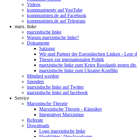
Videos
kommunistentv auf YouTube
kommunisten.de auf Facebook
kommunisten.de auf Telegram
marx. linke
marxistische linke
Warum marxistische linke?
Dokumente
Satzung
Wir sind Partner der Europäischen Linken - Lese 
Thesen zur internationalen Politik
marxistische linke zum Krieg Russlands gegen die
marxistische linke zum Ukraine-Konflikt
Mitglied werden
Spenden
marxistische linke auf Twitter
marxistische linke auf facebook
Service
Marxistische Theorie
Marxistische Theorie - Klassiker
Integrativer Marxismus
Referate
Downloads
Logo marxistische linke
Flugblätter | Druckvorlagen