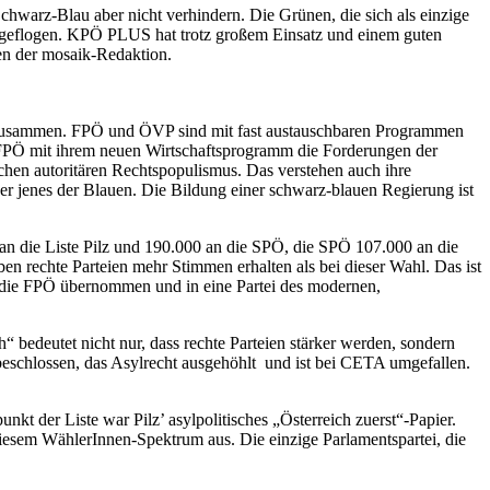
chwarz-Blau aber nicht verhindern. Die Grünen, die sich als einzige
nt geflogen. KPÖ PLUS hat trotz großem Einsatz und einem guten
sen der mosaik-Redaktion.
nd zusammen. FPÖ und ÖVP sind mit fast austauschbaren Programmen
e FPÖ mit ihrem neuen Wirtschaftsprogramm die Forderungen der
ichen autoritären Rechtspopulismus. Das verstehen auch ihre
 jenes der Blauen. Die Bildung einer schwarz-blauen Regierung ist
an die Liste Pilz und 190.000 an die SPÖ, die SPÖ 107.000 an die
 rechte Parteien mehr Stimmen erhalten als bei dieser Wahl. Das ist
r die FPÖ übernommen und in eine Partei des modernen,
“ bedeutet nicht nur, dass rechte Parteien stärker werden, sondern
 beschlossen, das Asylrecht ausgehöhlt und ist bei CETA umgefallen.
t der Liste war Pilz’ asylpolitisches „Österreich zuerst“-Papier.
esem WählerInnen-Spektrum aus. Die einzige Parlamentspartei, die