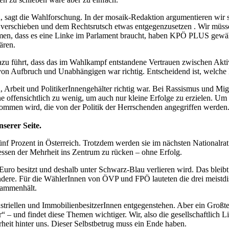
a, sagt die Wahlforschung. In der mosaik-Redaktion argumentieren wir se
 verschieben und dem Rechtsrutsch etwas entgegenzusetzen . Wir müsse
en, dass es eine Linke im Parlament braucht, haben KPÖ PLUS gewählt
ären.
azu führt, dass das im Wahlkampf entstandene Vertrauen zwischen Aktiv
on Aufbruch und Unabhängigen war richtig. Entscheidend ist, welche
n, Arbeit und PolitikerInnengehälter richtig war. Bei Rassismus und 
ffensichtlich zu wenig, um auch nur kleine Erfolge zu erzielen. Um sic
nommen wird, die von der Politik der Herrschenden angegriffen werden
serer Seite.
nf Prozent in Österreich. Trotzdem werden sie im nächsten Nationalrat
ressen der Mehrheit ins Zentrum zu rücken – ohne Erfolg.
n Euro besitzt und deshalb unter Schwarz-Blau verlieren wird. Das bleib
 andere. Für die WählerInnen von ÖVP und FPÖ lauteten die drei meistd
usammenhält.
ustriellen und ImmobilienbesitzerInnen entgegenstehen. Aber ein Großte
 und findet diese Themen wichtiger. Wir, also die gesellschaftlich Li
t hinter uns. Dieser Selbstbetrug muss ein Ende haben.