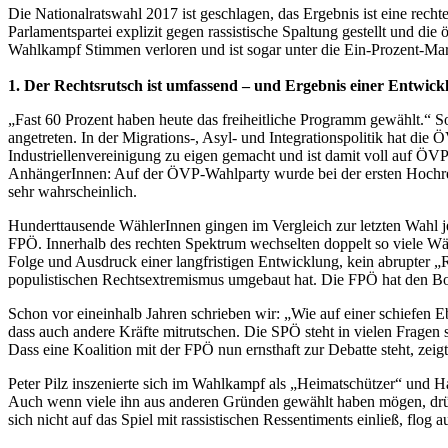
Die Nationalratswahl 2017 ist geschlagen, das Ergebnis ist eine rech
Parlamentspartei explizit gegen rassistische Spaltung gestellt und
Wahlkampf Stimmen verloren und ist sogar unter die Ein-Prozent-Mark
1. Der Rechtsrutsch ist umfassend – und Ergebnis einer Entwick
„Fast 60 Prozent haben heute das freiheitliche Programm gewählt.“
angetreten. In der Migrations-, Asyl- und Integrationspolitik hat 
Industriellenvereinigung zu eigen gemacht und ist damit voll auf ÖVP
AnhängerInnen: Auf der ÖVP-Wahlparty wurde bei der ersten Hochrec
sehr wahrscheinlich.
Hunderttausende WählerInnen gingen im Vergleich zur letzten Wahl j
FPÖ. Innerhalb des rechten Spektrum wechselten doppelt so viele Wä
Folge und Ausdruck einer langfristigen Entwicklung, kein abrupter 
populistischen Rechtsextremismus umgebaut hat. Die FPÖ hat den Bode
Schon vor eineinhalb Jahren schrieben wir: „Wie auf einer schiefen E
dass auch andere Kräfte mitrutschen. Die SPÖ steht in vielen Fragen 
Dass eine Koalition mit der FPÖ nun ernsthaft zur Debatte steht, zeig
Peter Pilz inszenierte sich im Wahlkampf als „Heimatschützer“ und Ha
Auch wenn viele ihn aus anderen Gründen gewählt haben mögen, drüc
sich nicht auf das Spiel mit rassistischen Ressentiments einließ, flog 