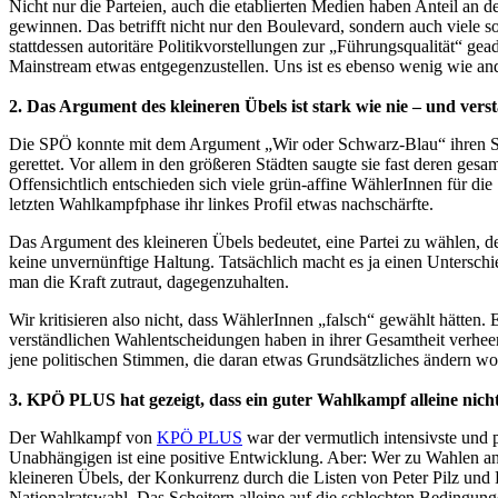
Nicht nur die Parteien, auch die etablierten Medien haben Anteil an 
gewinnen. Das betrifft nicht nur den Boulevard, sondern auch viele s
stattdessen autoritäre Politikvorstellungen zur „Führungsqualität“ gea
Mainstream etwas entgegenzustellen. Uns ist es ebenso wenig wie ande
2. Das Argument des kleineren Übels ist stark wie nie – und vers
Die SPÖ konnte mit dem Argument „Wir oder Schwarz-Blau“ ihren Sti
gerettet. Vor allem in den größeren Städten saugte sie fast deren g
Offensichtlich entschieden sich viele grün-affine WählerInnen für d
letzten Wahlkampfphase ihr linkes Profil etwas nachschärfte.
Das Argument des kleineren Übels bedeutet, eine Partei zu wählen, 
keine unvernünftige Haltung. Tatsächlich macht es ja einen Untersch
man die Kraft zutraut, dagegenzuhalten.
Wir kritisieren also nicht, dass WählerInnen „falsch“ gewählt hätten.
verständlichen Wahlentscheidungen haben in ihrer Gesamtheit verheeren
jene politischen Stimmen, die daran etwas Grundsätzliches ändern wol
3. KPÖ PLUS hat gezeigt, dass ein guter Wahlkampf alleine nicht
Der Wahlkampf von
KPÖ PLUS
war der vermutlich intensivste und
Unabhängigen ist eine positive Entwicklung. Aber: Wer zu Wahlen ant
kleineren Übels, der Konkurrenz durch die Listen von Peter Pilz un
Nationalratswahl. Das Scheitern alleine auf die schlechten Bedingung