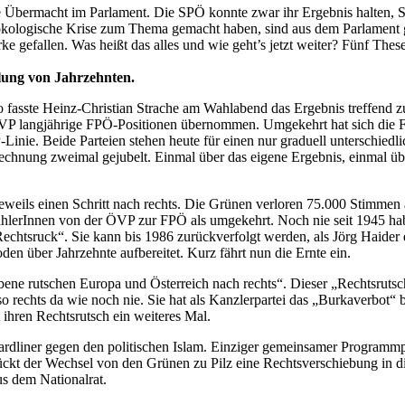
te Übermacht im Parlament. Die SPÖ konnte zwar ihr Ergebnis halten, S
 die ökologische Krise zum Thema gemacht haben, sind aus dem Parlame
e gefallen. Was heißt das alles und wie geht’s jetzt weiter? Fünf The
lung von Jahrzehnten.
 So fasste Heinz-Christian Strache am Wahlabend das Ergebnis treffe
die ÖVP langjährige FPÖ-Positionen übernommen. Umgekehrt hat sich di
-Linie. Beide Parteien stehen heute für einen nur graduell unterschiedl
hnung zweimal gejubelt. Einmal über das eigene Ergebnis, einmal über
eweils einen Schritt nach rechts. Die Grünen verloren 75.000 Stimmen 
hlerInnen von der ÖVP zur FPÖ als umgekehrt. Noch nie seit 1945 haben
„Rechtsruck“. Sie kann bis 1986 zurückverfolgt werden, als Jörg Haide
n über Jahrzehnte aufbereitet. Kurz fährt nun die Ernte ein.
bene rutschen Europa und Österreich nach rechts“. Dieser „Rechtsrutsch
so rechts da wie noch nie. Sie hat als Kanzlerpartei das „Burkaverbot“
t ihren Rechtsrutsch ein weiteres Mal.
rdliner gegen den politischen Islam. Einziger gemeinsamer Programmpunk
kt der Wechsel von den Grünen zu Pilz eine Rechtsverschiebung in di
aus dem Nationalrat.