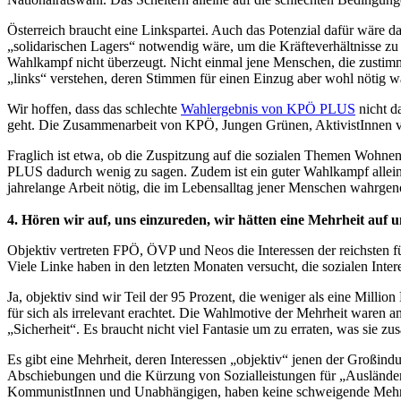
Österreich braucht eine Linkspartei. Auch das Potenzial dafür wäre d
„solidarischen Lagers“ notwendig wäre, um die Kräfteverhältnisse zu
Wahlkampf nicht überzeugt. Nicht einmal jene Menschen, die zustimm
„links“ verstehen, deren Stimmen für einen Einzug aber wohl nötig w
Wir hoffen, dass das schlechte
Wahlergebnis von KPÖ PLUS
nicht d
geht. Die Zusammenarbeit von KPÖ, Jungen Grünen, AktivistInnen v
Fraglich ist etwa, ob die Zuspitzung auf die sozialen Themen Wohne
PLUS dadurch wenig zu sagen. Zudem ist ein guter Wahlkampf alleine o
jahrelange Arbeit nötig, die im Lebensalltag jener Menschen wahrge
4. Hören wir auf, uns einzureden, wir hätten eine Mehrheit auf un
Objektiv vertreten FPÖ, ÖVP und Neos die Interessen der reichsten fü
Viele Linke haben in den letzten Monaten versucht, die sozialen Inte
Ja, objektiv sind wir Teil der 95 Prozent, die weniger als eine Millio
für sich als irrelevant erachtet. Die Wahlmotive der Mehrheit waren
„Sicherheit“. Es braucht nicht viel Fantasie um zu erraten, was sie z
Es gibt eine Mehrheit, deren Interessen „objektiv“ jenen der Großind
Abschiebungen und die Kürzung von Sozialleistungen für „Ausländer“ –
KommunistInnen und Unabhängigen, haben keine schweigende Mehrhei