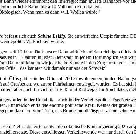
der Bahn wieder einführen: den Interregio; man müsste Bahnhöfe vor alle
enfreundliche Bahnhöfe à 10 Millionen Euro bauen.
 Ökologisch. Wenn man es denn will. Wollen würde."
ve befasst sich auch
Sabine Leidig
. Sie entwirft eine Utopie für eine
wendepolitik Wirklichkeit würde.
en: seit 10 Jahre läuft unsere Bahn wirklich auf dem richtigen Gleis.
ss es in 15 Jahren in jeder Kleinstadt, in jedem Dorf möglich sein wür
m Bahnhof können wir jede halbe Stunde in den Zug umsteigen – in de
en Öffis – das kannten wir damals nur aus der Schweiz!
 für Öffis gibt es in den Orten ab 200 Einwohnenden, in den Ballungsr
oft auf Grasbetten, wo zuvor Fahrbahnen entsiegelt wurden. Es hat sic
chaffen, aber auch für viel mehr Fuß- und Radwege, für Spielplätze, 
 geworden in der Republik – auch in der Verkehrspolitik. Das Netzwe
en. FutureMob entfaltete enorme politische Kraft. Keines der großen 
geplan da schon vom Tisch, das Bundesmobilitätsgesetz fand seine Anf
t diesem Ziel ist die erste radikal demokratische Klimaregierung 2025 a
anziell ersetzte. Diese entschlossen Verkehrswende war nur durch de