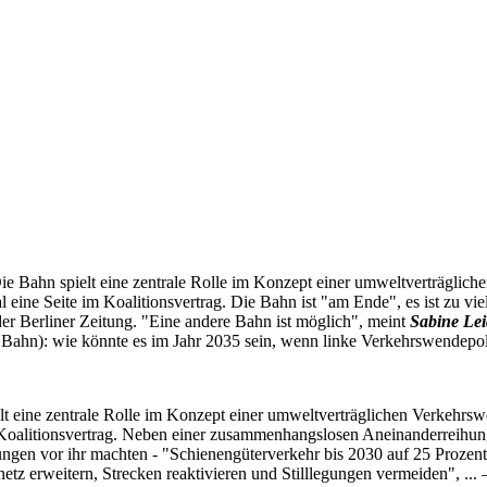
ie Bahn spielt eine zentrale Rolle im Konzept einer umweltverträgli
 eine Seite im Koalitionsvertrag. Die Bahn ist "am Ende", es ist zu viel
er Berliner Zeitung. "Eine andere Bahn ist möglich", meint
Sabine Lei
Bahn): wie könnte es im Jahr 2035 sein, wenn linke Verkehrswendepoli
lt eine zentrale Rolle im Konzept einer umweltverträglichen Verkehr
 Koalitionsvertrag. Neben einer zusammenhangslosen Aneinanderreihung 
ngen vor ihr machten - "Schienengüterverkehr bis 2030 auf 25 Prozent
etz erweitern, Strecken reaktivieren und Stilllegungen vermeiden", ... 