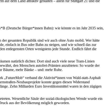
m auf dem Land attraktiv gestalten – allein für Stuttgart 21 und die
 DB*B (Deutsche Bürger*innen Bahn): wie könnte es im Jahr 2035 sein,
 In der gesamten Republik sind wir auch ohne Auto mobil. Wer hätte
de, einfach in Bus oder Bahn zu steigen, und wie schnell das zur
n entlegensten Orten wenigstens jede Stunde. Endlich fährt die
äumen natürlich dichter. Dort sind auch viele neue Tram-Linien
h bewährt, den Menschen autofrei-Prämien anzubieten: So wurde der
mehr Bäume, mehr Bänke – und: mehr Ruhe.
rk „FutureMob“ verband die Aktivist*innen von Wald-statt-Asphalt
Fernstraßen-Neubauprojekte konnte gegen diesen Widerstand
änge. Zehn Milliarden Euro Investitionsmittel waren in den zügigen
ngetreten. Wesentliche Säule der sozial-ökologischen Wende wurde ein
n Druck aus der Bevölkerung möglich geworden.