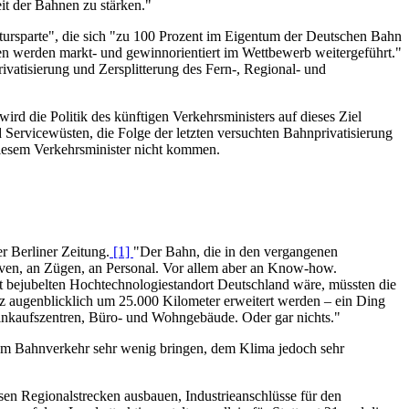
it der Bahnen zu stärken."
tursparte", die sich "zu 100 Prozent im Eigentum der Deutschen Bahn
en werden markt- und gewinnorientiert im Wettbewerb weitergeführt."
rivatisierung und Zersplitterung des Fern-, Regional- und
rd die Politik des künftigen Verkehrsministers auf dieses Ziel
 Servicewüsten, die Folge der letzten versuchten Bahnprivatisierung
diesem Verkehrsminister nicht kommen.
r Berliner Zeitung.
[1]
"Der Bahn, die in den vergangenen
tiven, an Zügen, an Personal. Vor allem aber an Know-how.
t bejubelten Hochtechnologiestandort Deutschland wäre, müssten die
 augenblicklich um 25.000 Kilometer erweitert werden – ein Ding
 Einkaufszentren, Büro- und Wohngebäude. Oder gar nichts."
 dem Bahnverkehr sehr wenig bringen, dem Klima jedoch sehr
ssen Regionalstrecken ausbauen, Industrieanschlüsse für den