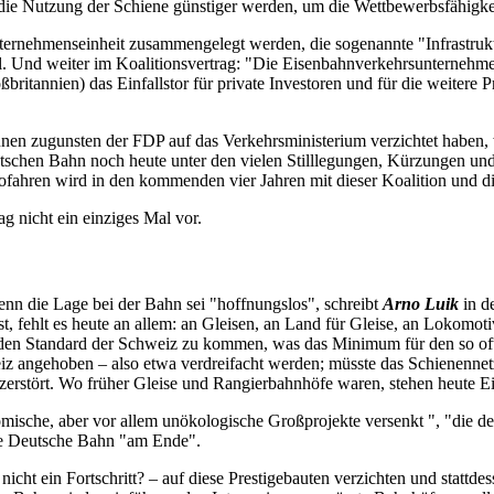
 die Nutzung der Schiene günstiger werden, um die Wettbewerbsfähigke
nternehmenseinheit zusammengelegt werden, die sogenannte "Infrastruk
ll. Und weiter im Koalitionsvertrag: "Die Eisenbahnverkehrsunternehm
ritannien) das Einfallstor für private Investoren und für die weitere P
en zugunsten der FDP auf das Verkehrsministerium verzichtet haben, wi
utschen Bahn noch heute unter den vielen Stilllegungen, Kürzungen und
ofahren wird in den kommenden vier Jahren mit dieser Koalition und 
 nicht ein einziges Mal vor.
enn die Lage bei der Bahn sei "hoffnungslos", schreibt
Arno Luik
in de
t, fehlt es heute an allem: an Gleisen, an Land für Gleise, an Lokomo
uf den Standard der Schweiz zu kommen, was das Minimum für den so of
 angehoben – also etwa verdreifacht werden; müsste das Schienennetz
el zerstört. Wo früher Gleise und Rangierbahnhöfe waren, stehen heute
onomische, aber vor allem unökologische Großprojekte versenkt ", "die
die Deutsche Bahn "am Ende".
cht ein Fortschritt? – auf diese Prestigebauten verzichten und stattde