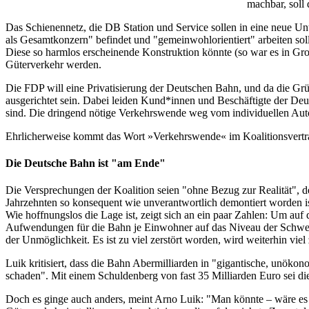
machbar, soll
Das Schienennetz, die DB Station und Service sollen in eine neue U
als Gesamtkonzern" befindet und "gemeinwohlorientiert" arbeiten so
Diese so harmlos erscheinende Konstruktion könnte (so war es in Großb
Güterverkehr werden.
Die FDP will eine Privatisierung der Deutschen Bahn, und da die Grün
ausgerichtet sein. Dabei leiden Kun­d*in­nen und Beschäftigte der De
sind. Die dringend nötige Verkehrswende weg vom individuellen Aut
Ehrlicherweise kommt das Wort »Verkehrswende« im Koalitionsvertrag
Die Deutsche Bahn ist "am Ende"
Die Versprechungen der Koalition seien "ohne Bezug zur Realität", d
Jahrzehnten so konsequent wie unverantwortlich demontiert worden is
Wie hoffnungslos die Lage ist, zeigt sich an ein paar Zahlen: Um a
Aufwendungen für die Bahn je Einwohner auf das Niveau der Schweiz
der Unmöglichkeit. Es ist zu viel zerstört worden, wird weiterhin vi
Luik kritisiert, dass die Bahn Abermilliarden in "gigantische, unök
schaden". Mit einem Schuldenberg von fast 35 Milliarden Euro sei 
Doch es ginge auch anders, meint Arno Luik: "Man könnte – wäre es ni