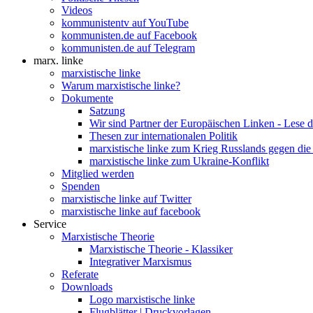
Videos
kommunistentv auf YouTube
kommunisten.de auf Facebook
kommunisten.de auf Telegram
marx. linke
marxistische linke
Warum marxistische linke?
Dokumente
Satzung
Wir sind Partner der Europäischen Linken - Lese 
Thesen zur internationalen Politik
marxistische linke zum Krieg Russlands gegen die
marxistische linke zum Ukraine-Konflikt
Mitglied werden
Spenden
marxistische linke auf Twitter
marxistische linke auf facebook
Service
Marxistische Theorie
Marxistische Theorie - Klassiker
Integrativer Marxismus
Referate
Downloads
Logo marxistische linke
Flugblätter | Druckvorlagen