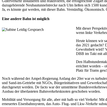
Güterverkehr installieren und reaktivieren, die erfolgreichste Zugart 
dazugehörende Neubautunnelstrecke nach Ulm ließen sich 1500 kund
Ja, es könnte gut werden, mit dieser Bahn. Vernünftig. Ökonomisch.
Eine andere Bahn ist möglich
Mit dieser Perspekti
wenn linke Verkehrs
Heute können wir sag
das 2021 gedacht? Da
Gewohnheit wird? Vo
DBB im Takt mit all
Den Halbstundentakt
errichtet worden – 
Platz für Trams ges
Noch während der Ampel-Regierung Anfang der 20er war es turbulent
und Sand-im-Getriebe mit NGOs, Bürgerinitiativen und Gewerkschaft
durchgesetzt werden. De facto war der umstrittene Bundesverkehrswe
Ausbau der überlasteten Bahnverkehrsknoten geschoben worden.
Mobilität und Versorgung für alle, aber mit halb so viel Verkehr: Mi
erneuertes Eisenbahnsystem, das Auto- Flug- und Lkw-Verkehr subst