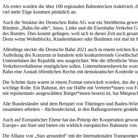
Als erstes wurden die über 100 regionalen Bahnstrecken reaktiviert, 
viel mehr Züge kommen pünktlich an.
Auch die Struktur der Deutschen Bahn AG war ein Streitthema gewe
Bündnis „Bahn-für-alle“, Jusos, Linke und die Eisenbahn Verkehrs 
des Bundes. Dies konnte gelingen, weil sich in dieser Zeit auch gesam
Denn wenn Wohnblocks, Krankenhäuser oder Buslinien erst mal im Ko
Allerdings steckte die Deutsche Bahn 2021 auch in einem solchen Kors
Aufteilung des Konzerns in hunderte teils konkurrierende Gesellscha
Unternehmen der Republik neu ausgerichtet: Wie die öffentliche Wasse
Verkehrsverhältnisse ermöglichen sollen. Unternehmensbereiche wurd
Bahn eine Anstalt öffentlichen Rechts mit demokratischer Kontrolle u
Die Schritte dazu waren in einem Format entwickelt worden, das die p
wichtige Rolle. Ein Bahnrat, der zur Hälfte mit Vertreter*innen vo
mit repräsentativ ausgewählten Bürger*innen besetzt ist, hat Mitspr
Alle Bundesländer sind dem Beispiel von Thüringen und Baden-Wür
zusammen arbeiten – flächendeckend, in den Ballungszentren gestärk
Auch auf Europäischer Ebene hat das Prinzip der Kooperation gewonn
Europe« am Start und bieten ein wirklich europäisches Bahnnetz von T
Die Allianz von „Stay grounded“ mit der Internationalen Transportgew