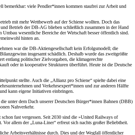
nell bemerkbar: viele Pendler*innen kommen staufrei zur Arbeit und
trieb mit mehr Wettbewerb auf der Schiene wollten. Doch das
z und Betrieb der DB-AG blieben schließlich zusammen in der Hand
en Umbau wesentliche Bereiche der Wirtschaft besser öffentlich sind.
emeinwohl hinten an.
rnehmen war die DB-Aktiengesellschaft kein Erfolgsmodell; die
m Bilanzgewinn insgesamt schädlich. Deshalb wurde das zweitgrößte
t entlang politischer Zielvorgaben, die klimagerechte
ft oder in kooperative Strukturen überführt. Heute ist die Deutsche
lpunkt stellte. Auch die „Allianz pro Schiene“ spielte dabei eine
rkehrsunternehmen und Verkehrsexpert*innen und zur anderen Hälfte
nd kann eigene Initiativen einbringen.
, die unter dem Dach unserer Deutschen Bürger*innen Bahnen (DBB)
rsonen Nahverkehr.
schon fast vergessen. Seit 2030 sind die »United Railways of
Vor allem der „Luna-Liner“ erfreut sich nachts großer Beliebtheit.
che Arbeitsverhältnisse durch. Dies und der Wegfall öffentlicher