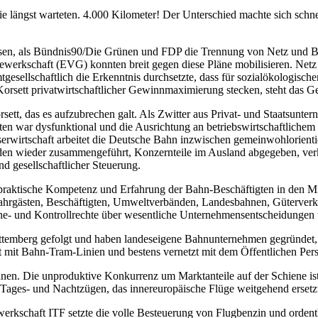
die längst warteten. 4.000 Kilometer! Der Unterschied machte sich sch
sen, als Bündnis90/Die Grünen und FDP die Trennung von Netz und Be
Gewerkschaft (EVG) konnten breit gegen diese Pläne mobilisieren. Net
tgesellschaftlich die Erkenntnis durchsetzte, dass für sozialökologisch
rsett privatwirtschaftlicher Gewinnmaximierung stecken, steht das G
ett, das es aufzubrechen galt. Als Zwitter aus Privat- und Staatsunte
ften war dysfunktional und die Ausrichtung an betriebswirtschaftliche
rwirtschaft arbeitet die Deutsche Bahn inzwischen gemeinwohlorientier
en wieder zusammengeführt, Konzernteile im Ausland abgegeben, verkau
nd gesellschaftlicher Steuerung.
raktische Kompetenz und Erfahrung der Bahn-Beschäftigten in den Mitte
n Fahrgästen, Beschäftigten, Umweltverbänden, Landesbahnen, Güterve
ache- und Kontrollrechte über wesentliche Unternehmensentscheidungen u
ttemberg gefolgt und haben landeseigene Bahnunternehmen gegründet
t mit Bahn-Tram-Linien und bestens vernetzt mit dem Öffentlichen Pe
en. Die unproduktive Konkurrenz um Marktanteile auf der Schiene ist 
ages- und Nachtzügen, das innereuropäische Flüge weitgehend ersetzt. 
erkschaft ITF setzte die volle Besteuerung von Flugbenzin und ordentli