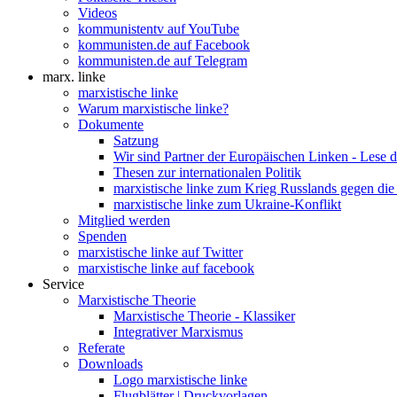
Videos
kommunistentv auf YouTube
kommunisten.de auf Facebook
kommunisten.de auf Telegram
marx. linke
marxistische linke
Warum marxistische linke?
Dokumente
Satzung
Wir sind Partner der Europäischen Linken - Lese 
Thesen zur internationalen Politik
marxistische linke zum Krieg Russlands gegen die
marxistische linke zum Ukraine-Konflikt
Mitglied werden
Spenden
marxistische linke auf Twitter
marxistische linke auf facebook
Service
Marxistische Theorie
Marxistische Theorie - Klassiker
Integrativer Marxismus
Referate
Downloads
Logo marxistische linke
Flugblätter | Druckvorlagen