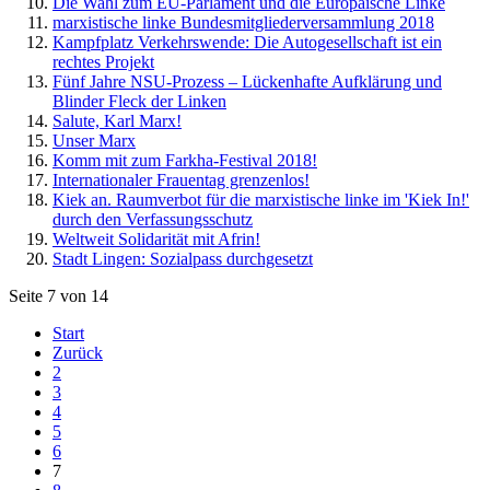
Die Wahl zum EU-Parlament und die Europäische Linke
marxistische linke Bundesmitgliederversammlung 2018
Kampfplatz Verkehrswende: Die Autogesellschaft ist ein
rechtes Projekt
Fünf Jahre NSU-Prozess – Lückenhafte Aufklärung und
Blinder Fleck der Linken
Salute, Karl Marx!
Unser Marx
Komm mit zum Farkha-Festival 2018!
Internationaler Frauentag grenzenlos!
Kiek an. Raumverbot für die marxistische linke im 'Kiek In!'
durch den Verfassungsschutz
Weltweit Solidarität mit Afrin!
Stadt Lingen: Sozialpass durchgesetzt
Seite 7 von 14
Start
Zurück
2
3
4
5
6
7