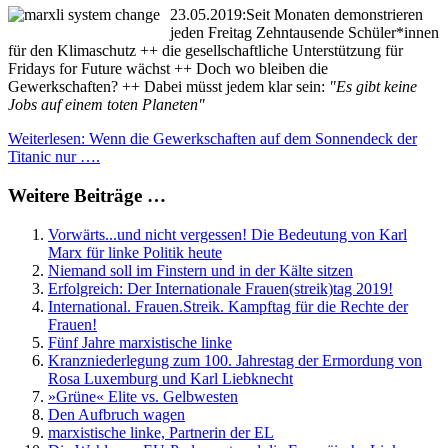
23.05.2019:Seit Monaten demonstrieren
jeden Freitag Zehntausende Schüler*innen
für den Klimaschutz ++ die gesellschaftliche Unterstützung für
Fridays for Future wächst ++ Doch wo bleiben die
Gewerkschaften? ++ Dabei müsst jedem klar sein:
"Es gibt keine
Jobs auf einem toten Planeten"
Weiterlesen: Wenn die Gewerkschaften auf dem Sonnendeck der
Titanic nur ….
Weitere Beiträge …
Vorwärts...und nicht vergessen! Die Bedeutung von Karl
Marx für linke Politik heute
Niemand soll im Finstern und in der Kälte sitzen
Erfolgreich: Der Internationale Frauen(streik)tag 2019!
International. Frauen.Streik. Kampftag für die Rechte der
Frauen!
Fünf Jahre marxistische linke
Kranzniederlegung zum 100. Jahrestag der Ermordung von
Rosa Luxemburg und Karl Liebknecht
»Grüne« Elite vs. Gelbwesten
Den Aufbruch wagen
marxistische linke, Partnerin der EL