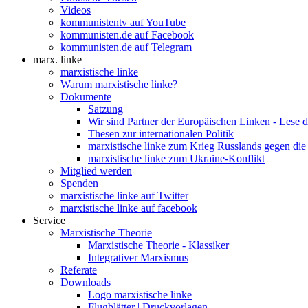
Videos
kommunistentv auf YouTube
kommunisten.de auf Facebook
kommunisten.de auf Telegram
marx. linke
marxistische linke
Warum marxistische linke?
Dokumente
Satzung
Wir sind Partner der Europäischen Linken - Lese 
Thesen zur internationalen Politik
marxistische linke zum Krieg Russlands gegen die
marxistische linke zum Ukraine-Konflikt
Mitglied werden
Spenden
marxistische linke auf Twitter
marxistische linke auf facebook
Service
Marxistische Theorie
Marxistische Theorie - Klassiker
Integrativer Marxismus
Referate
Downloads
Logo marxistische linke
Flugblätter | Druckvorlagen