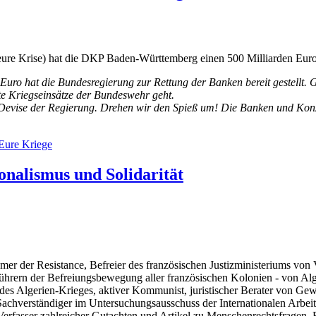
eure Krise) hat die DKP Baden-Württemberg einen 500 Milliarden Euro
n Euro hat die Bundesregierung zur Rettung der Banken bereit gestellt.
te Kriegseinsätze der Bundeswehr geht.
 Devise der Regierung. Drehen wir den Spieß um! Die Banken und Konze
 Eure Kriege
ionalismus und Solidarität
hmer der Resistance, Befreier des französischen Justizministeriums vo
Führern der Befreiungsbewegung aller französischen Kolonien - von Alg
d des Algerien-Krieges, aktiver Kommunist, juristischer Berater von Ge
Sachverständiger im Untersuchungsausschuss der Internationalen Arbe
Verfasser zahlreicher Gutachten und Artikel zu Menschenrechtsfragen,