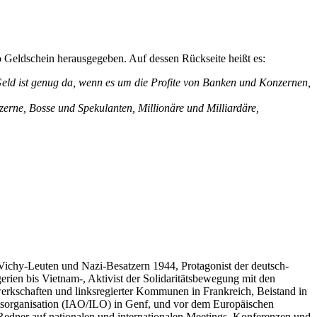
 Geldschein herausgegeben. Auf dessen Rückseite heißt es:
 Geld ist genug da, wenn es um die Profite von Banken und Konzernen,
rne, Bosse und Spekulanten, Millionäre und Milliardäre,
n Vichy-Leuten und Nazi-Besatzern 1944, Protagonist der deutsch-
erien bis Vietnam-, Aktivist der Solidaritätsbewegung mit den
werkschaften und linksregierter Kommunen in Frankreich, Beistand in
itsorganisation (IAO/ILO) in Genf, und vor dem Europäischen
 Redner auf nationalen und internationalen Meetings, Konferenzen und