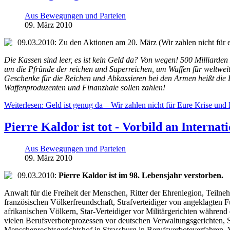
Aus Bewegungen und Parteien
09. März 2010
09.03.2010: Zu den Aktionen am 20. März (Wir zahlen nicht für 
Die Kassen sind leer, es ist kein Geld da? Von wegen! 500 Milliarde
um die Pfründe der reichen und Superreichen, um Waffen für weltwei
Geschenke für die Reichen und Abkassieren bei den Armen heißt die
Waffenproduzenten und Finanzhaie sollen zahlen!
Weiterlesen: Geld ist genug da – Wir zahlen nicht für Eure Krise und
Pierre Kaldor ist tot - Vorbild an Internat
Aus Bewegungen und Parteien
09. März 2010
09.03.2010:
Pierre Kaldor ist im 98. Lebensjahr verstorben.
Anwalt für die Freiheit der Menschen, Ritter der Ehrenlegion, Teilne
französischen Völkerfreundschaft, Strafverteidiger von angeklagten 
afrikanischen Völkern, Star-Verteidiger vor Militärgerichten währen
vielen Berufsverboteprozessen vor deutschen Verwaltungsgerichten, 
Menschenrechtsgerichtshof in Strassburg in Berufsverboteverfahren, 