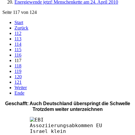
Energiewende jetzt! Menschenkette am 24. April 2010
Seite 117 von 124
Start
Zurück
112
113
114
115
116
117
118
119
120
121
Weiter
Ende
Geschafft: Auch Deutschland überspringt die Schwelle
Trotzdem weiter unterzeichnen