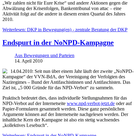
„Wir zahlen nicht für Eure Krise“ und andere Aktionen gegen die
Abwälzung der Krisenfolgen, Bankentribunal von attac – eine
Aktivität folgt auf die andere in diesem ersten Quartal des Jahres
2010.
Weiterlesen: DKP in Bewegung(en) - zentrale Beratung der DKP
Endspurt in der NoNPD-Kampagne
Aus Bewegungen und Parteien
14. April 2010
14.04.2010: Seit nun über einem Jahr läuft der zweite „NoNPD-
Kampagne“ der VVN-BdA, der Vereinigung der Verfolgten des
Naziregimes – Bund der Antifaschistinnen und Antifaschisten. Das
Ziel ist, „5 000 Gründe für das NPD-Verbot“ zu sammeln.
Praktisch bedeutet dies, dass individuelle Stellungnahmen für das
NPD-Verbot auf der Internetseite
www.npd-verbot-jetzt.de
oder auf
Papier-Formularen gesammelt werden. Diese ganz persönlichen
Argumente können auf der Internetseite nachgelesen werden. Der
inhaltliche Kern der Kampagne ist also ein stetig wachsendes
„kollektives Lesebuch“.
Weiterlesen: Endspurt in der NoNPD-Kampagne