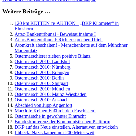
Weitere Beiträge …
120 km KETTEN-re-AKTION - „DKP Kilometer“ in
Elmshorn
Attac-Bankentribunal - Beweisaufnahme I
Attac-Bankentribunal: Richter sprechen Urteil
Atomkraft abschalten! - Menschenkette auf dem Münchner
Marienplatz
Ostermarschierer ziehen positive Bilanz
Ostermarsch 2010: Landshut
Ostermarsch 2010: Nürnberg
Ostermarsch 2010: Erlangen
Ostermarsch 2010: Berlin
Ostermarsch 2010: Stuttgart
Ostermarsch 2010: München
Ostermarsch 2010: Mainz-Wiesbaden
Ostermarsch 2010: Ansbach
Abschied von Jupp Angenfort
Marxloh: Keinen Fußbreit den Faschisten!
Ostermärsche in gewohnter Eintracht
Bundeskonferenz der Kommunistischen Plattform
DKP auf das Neue einstellen, Alternativen entwickeln
Lübeck: Nazis kamen nur 200 Meter weit