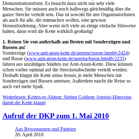
Demonstrationsform. Es braucht dazu nicht nur sehr viele
Menschen. Sie müssen auch noch halbwegs gleichmäßig über die
ganze Strecke verteilt sein. Das ist sowohl für uns OrganisatorInnen
als auch für alle, die mitmachen wollen, eine gewisse
Herausforderung. Aber wenn sich viele an einige einfache Hinweise
halten, dann wird die Kette wirklich großartig!
1. Reisen Sie von außerhalb am Besten mit Sonderzügen und
Bussen an!
Sonderzüge (
www.anti-atom-kette.de/anreise/zuege.html#c2424
)
und Busse (
www.anti-atom-kette.de/anreise/busse.html#c2235
)
fahren aus unzähligen Städten zur Anti-Atom-Kette. Diese können
schon vorher optimal auf die Streckenabschnitte verteilt werden.
Deshalb klappt die Kette umso besser, je mehr Menschen mit
Sonderzügen und Bussen anreisen. Außerdem macht die Reise so
auch viel mehr Spaß.
Weiterlesen: Ketten-re-Aktion: Sieben Goldene Anreise-Hinweise,
damit die Kette klappt
Aufruf der DKP zum 1. Mai 2010
Aus Bewegungen und Parteien
20. April 2010