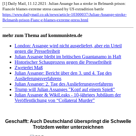
[1] Daily Mail, 11.12.2021: Julian Assange has a stroke in Belmarsh prison:
Fiancée blames extreme stress caused by US extradition battle
https://www.dailymail.co.uk/news/article-10300037/Julian-Assange-stroke-
Belmarsh-prison-Fianc-e-blames-extreme-stress.html
mehr zum Thema auf kommunisten.de
London: Assange wird nicht ausgeliefert, aber ein Urteil
gegen die Pressefreiheit
Julian Assange bleibt im britischen Guantanamo in Haft
Historischer Schauprozess gegen die Pressefreiheit
Zweierlei Maß
Julian Assange: Bericht über den 3. und 4. Tag des
Auslieferungsverfahrens
Julian Assange: 2. Tag des Auslieferungsverfahrens
Trump will Julian Assanges "Kopf auf einem Spieß"
Julian Assange & WikiLeaks - 10-jähriges Jubiläum der
Veröffentlichung von “Collateral Murder”
Geschafft: Auch Deutschland überspringt die Schwelle
Trotzdem weiter unterzeichnen