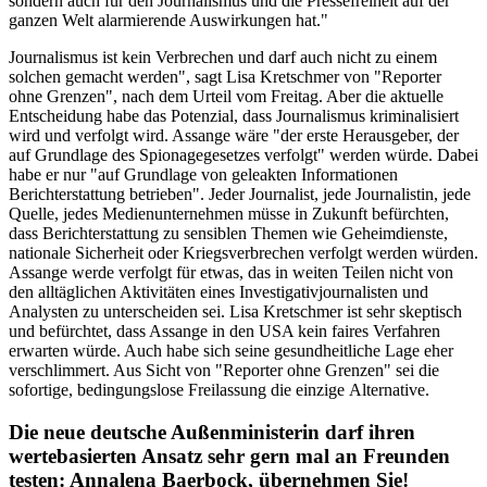
sondern auch für den Journalismus und die Pressefreiheit auf der
ganzen Welt alarmierende Auswirkungen hat."
Journalismus ist kein Verbrechen und darf auch nicht zu einem
solchen gemacht werden", sagt Lisa Kretschmer von "Reporter
ohne Grenzen", nach dem Urteil vom Freitag. Aber die aktuelle
Entscheidung habe das Potenzial, dass Journalismus kriminalisiert
wird und verfolgt wird. Assange wäre "der erste Herausgeber, der
auf Grundlage des Spionagegesetzes verfolgt" werden würde. Dabei
habe er nur "auf Grundlage von geleakten Informationen
Berichterstattung betrieben". Jeder Journalist, jede Journalistin, jede
Quelle, jedes Medienunternehmen müsse in Zukunft befürchten,
dass Berichterstattung zu sensiblen Themen wie Geheimdienste,
nationale Sicherheit oder Kriegsverbrechen verfolgt werden würden.
Assange werde verfolgt für etwas, das in weiten Teilen nicht von
den alltäglichen Aktivitäten eines Investigativjournalisten und
Analysten zu unterscheiden sei. Lisa Kretschmer ist sehr skeptisch
und befürchtet, dass Assange in den USA kein faires Verfahren
erwarten würde. Auch habe sich seine gesundheitliche Lage eher
verschlimmert. Aus Sicht von "Reporter ohne Grenzen" sei die
sofortige, bedingungslose Freilassung die einzige Alternative.
Die neue deutsche Außenministerin darf ihren
wertebasierten Ansatz sehr gern mal an Freunden
testen: Annalena Baerbock, übernehmen Sie!