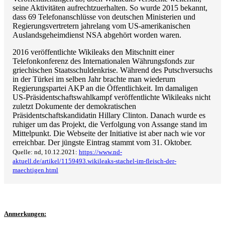
seine Aktivitäten aufrechtzuerhalten. So wurde 2015 bekannt,
dass 69 Telefonanschlüsse von deutschen Ministerien und
Regierungsvertretern jahrelang vom US-amerikanischen
Auslandsgeheimdienst NSA abgehört worden waren.
2016 veröffentlichte Wikileaks den Mitschnitt einer
Telefonkonferenz des Internationalen Währungsfonds zur
griechischen Staatsschuldenkrise. Während des Putschversuchs
in der Türkei im selben Jahr brachte man wiederum
Regierungspartei AKP an die Öffentlichkeit. Im damaligen
US-Präsidentschaftswahlkampf veröffentlichte Wikileaks nicht
zuletzt Dokumente der demokratischen
Präsidentschaftskandidatin Hillary Clinton. Danach wurde es
ruhiger um das Projekt, die Verfolgung von Assange stand im
Mittelpunkt. Die Webseite der Initiative ist aber nach wie vor
erreichbar. Der jüngste Eintrag stammt vom 31. Oktober.
Quelle: nd, 10.12.2021:
https://www.nd-
aktuell.de/artikel/1159493.wikileaks-stachel-im-fleisch-der-
maechtigen.html
Anmerkungen: