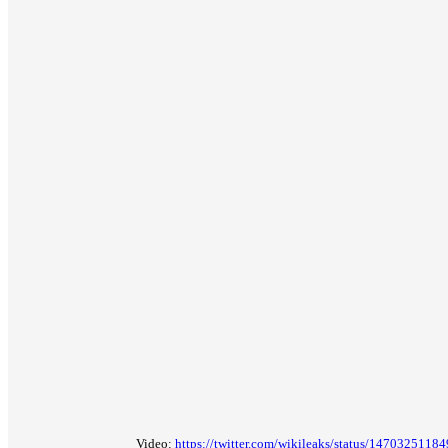
Video:
https://twitter.com/wikileaks/status/147032511