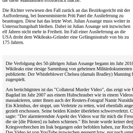
die diese Maßnahmen erforderlich mache.
Die Richter verwiesen den Fall zurück an das Bezirksgericht mit der
Aufforderung, bei Innenministerin Priti Patel die Auslieferung zu
beantragen. Diese hat das letzte Wort. Julian Assange muss weiter in
Untersuchungshaft bleiben. Dabei ist Julian Assange seit inzwischen
elf Jahren nicht mehr in Freiheit. Im Fall einer Auslieferung an die
USA droht dem Wikileaks-Gründer eine Gefängnisstrafe von bis zu
175 Jahren.
Die Verfolgung des 50-jährigen Julian Assange begann im Jahr 2010,
Wikileaks eine riesige Sammlung von geheimen Militärdokumenten
publizierte. Der Whistleblower Chelsea (damals Bradley) Manning h
zugespielt.
Am berüchtigtsten ist das "Collateral Murder Video", das zeigt wie
Bagdad im Jahr 2007 aus einem Hubschrauber wie in einem Video
massakrieren, unter ihnen auch der Reuters-Fotograf Namir Nuraldin
Ein Kleinbus, der stoppt, um Verletzte zu retten, wird ebenfalls ange
gezielt erschossen. Seine beiden Kinder überleben schwerverletzt.
sagte: "Der alarmierendste Aspekt des Videos war für mich die Freud
die sie [die Piloten] zu haben schienen." Bis heute wurde keiner derj
Kriegsverbrechen im Irak begangen oder befohlen haben, zur Rech
Das Video ist von YouTube inzwischen gesperrt bzw. nur nach umst