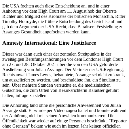
Die USA fochten auch diese Entscheidung an, und in einer
Anhörung vor dem High Court am 11. August hob der Oberste
Richter und Mitglied des Kronrates der britischen Monarchin, Ritter
Timothy Holroyde, die frühere Entscheidung des Gerichts auf und
gab dem Argument der USA Recht, dass Baraitsers Feststellung zu
Assanges Gesundheit angefochten werden kann.
Amnesty International: Eine Justizfarce
Dieser war dann auch einer der zentralen Streitpunkte in der
zweitägigen Berufungsanhörungen vor dem Londoner High Court
am 27. und 28. Oktober 2021 über die von den USA geforderte
Auslieferung von Julian Assange. Der Vertreter der US-Regierung,
Rechtsanwalt James Lewis, behauptete, Assange sei nicht zu krank,
um ausgeliefert zu werden, und beschuldigte ihn, ein Simulant zu
sein. Über mehrere Stunden versuchte er, die medizinischen
Gutachten, die zum Urteil von Bezirksrichterin Baraitser geführt
hatten, infrage zu stellen.
Die Anhörung fand ohne die persönliche Anwesenheit von Julian
Assange statt. Er wurde per Video zugeschaltet und konnte während
der Anhörung nicht mit seinen Anwälten kommunizieren. Die
Öffentlichkeit war wieder auf einige Personen beschränkt. "Reporter
ohne Grenzen" bekam wie auch im letzten Jahr keinen offiziellen