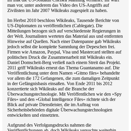
man vor, unter anderem das Video des US-Angriffs auf
Zivilisten im Jahr 2007 Wikileaks zugespielt zu haben.
Im Herbst 2010 beschloss Wikileaks, Tausende Berichte von
US-Diplomaten zu veröffentlichen (Cablegate). Die
Mitteilungen bezogen sich auf verschiedenste Regierungen in
der Welt. Journalisten werteten das Material aus und entfernten
Hinweise auf Quellen. Nach einer Datenpanne gab Wikileaks
jedoch selbst die komplette Sammlung der Depeschen frei.
Firmen wie Amazon, Paypal, Visa und Mastercard stellten auf
politischen Druck die Zusammenarbeit mit Wikileaks ein.
Daniel Domscheit-Berg verließ nach einem Streit das Projekt.
2011 griff Wikileaks erneut das Thema Guantanamo auf. Die
Veröffentlichung unter dem Namen »Gitmo files« behandelte
vor allem die 172 Gefangenen, die zum damaligen Zeitpunkt
in der Gefängnisbasis einsaßen. Von Ende 2011 bis 2012
konzertierte sich Wikileaks auf die Branche der
Überwachungstechnologie. Mit Veröffentlichen wie den »Spy
Files« und den »Global Intelligence Files« richtete sich der
Blick auf private Dienstleister, die im Auftrag von
Sicherheitsbehörden digitale Überwachungstechnologien
entwickelten und einsetzten.
Aufgrund des Verfolgungsdrucks nahmen die
Veröffentlichungen ab, doch Wikileaks versuchte weiterhin,