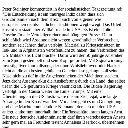
Peter Steiniger kommentiert in der sozialistischen Tageszeitung nd:
"Die Entscheidung ist ein trauriges Indiz dafür, dass sich
Großbritannien nach dem Brexit auch von eigenen wie
europäischen rechtsstaatlichen Traditionen wegbewegt. Das Urteil
kuscht vor staatlicher Willkür made in USA. Es ist eine kalte
Dusche für alle Verteidiger einer unabhängigen Presse. Denn
schließlich wird Assange nicht wegen gewöhnlicher Verbrechen,
sondern seit Jahren dafür verfolgt, Material zu Kriegseinsätzen im
Irak und in Afghanistan veröffentlicht zu haben, das Verbrechen des
US-Militärs ans Licht brachte. Dafür wird der 50-jährige Australier
zum Spion gestempelt und sein Kopf gefordert. Mit Signalwirkung:
Investigativer Journalismus, der ohne Whistleblower oder Hacker
nicht an die am besten gehüteten Geheimnisse gelangt, soll seine
Nase nicht zu tief in die Angelegenheiten der Mächtigen stecken.
Jetzt droht Assange akut die Auslieferung durch ein Land, das selbst
tief in die US-geführten Kriege verstrickt ist. Die Biden-Regierung
verfolgt in der Causa weiter die Linie Trumps. Mit einer
Überstellung an die US-Justiz wäre die am Ziel, egal, wie lange
Assange in den Knast wandert. Vor allem geht es um Genugtuung
und eine Machtdemonstration: Niemand, der sich mit den USA
anlegt, entkommt innerhalb ihrer Einflusssphäre ihrem langen Arm.
Die neue deutsche Außenministerin darf ihren wertebasierten Ansatz
sehr gern mal an Freunden testen: Annalena Baerbock, übernehmen
Sie!