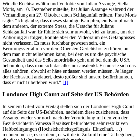
Wie die Rechtsanwältin und Verlobte von Julian Assange, Stella
Moris, am 10. Dezmeber mitteilte, hat Julian Assange während der
Verhandlung am 27. Oktober einen Schlaganfall erlitten. Frau Moris
sagte: "Ich glaube, dass dieses ständige Kämpfen, ein Kampf nach
dem anderen, der extreme Stress, die Ursache für Julians
Schlaganfall war. Er fühlte sich sehr unwohl, viel zu krank, um der
Anhörung zu folgen, konnte aber den Videoraum des Gefängnisses
nicht verlassen. Es muss furchtbar gewesen sein, ein
Berufungsverfahren vor dem Obersten Gerichtshof zu hören, an
dem man nicht teilnehmen kann, bei dem es um die psychische
Gesundheit und das Selbstmordrisiko geht und bei dem die USA
behaupten, dass man sich das alles nur ausdenkt. Er musste sich das
alles anhören, obwohl er hätte entlassen werden müssen. Je länger
der Rechtsstreit andauert, desto größer sind unsere Befürchtungen,
dass er nicht überleben wird."
[1]
Londoner High Court auf Seite der US-Behörden
In seinem Urteil vom Freitag stellen sich der Londoner High Court
auf die Seite der US-Behörden, nachdem diese zusicherten, dass
Assange weder vor noch nach der Verurteilung mit den von der
Bezirksrichterin Vanessa Baraitser befürchteten sehr restriktiven
Haftbedingungen (Hochsicherheitsgefängnis, Einzelhaft, …)
rechnen müsse, es sei denn, er würde in Zukunft eine Tat begehen,