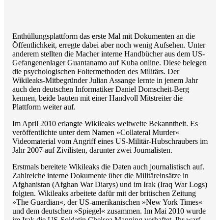
Enthüllungsplattform das erste Mal mit Dokumenten an die
Öffentlichkeit, erregte dabei aber noch wenig Aufsehen. Unter
anderem stellten die Macher interne Handbücher aus dem US-
Gefangenenlager Guantanamo auf Kuba online. Diese belegen
die psychologischen Foltermethoden des Militärs. Der
Wikileaks-Mitbegründer Julian Assange lernte in jenem Jahr
auch den deutschen Informatiker Daniel Domscheit-Berg
kennen, beide bauten mit einer Handvoll Mitstreiter die
Plattform weiter auf.
Im April 2010 erlangte Wikileaks weltweite Bekanntheit. Es
veröffentlichte unter dem Namen »Collateral Murder«
Videomaterial vom Angriff eines US-Militär-Hubschraubers im
Jahr 2007 auf Zivilisten, darunter zwei Journalisten.
Erstmals bereitete Wikileaks die Daten auch journalistisch auf.
Zahlreiche interne Dokumente über die Militäreinsätze in
Afghanistan (Afghan War Diarys) und im Irak (Iraq War Logs)
folgten. Wikileaks arbeitete dafür mit der britischen Zeitung
»The Guardian«, der US-amerikanischen »New York Times«
und dem deutschen »Spiegel« zusammen. Im Mai 2010 wurde
im Irak die US-Soldatin Chelsea Manning verhaftet. Ihr warf