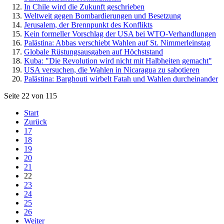
In Chile wird die Zukunft geschrieben
Weltweit gegen Bombardierungen und Besetzung
Jerusalem, der Brennpunkt des Konflikts
Kein formeller Vorschlag der USA bei WTO-Verhandlungen
Palästina: Abbas verschiebt Wahlen auf St. Nimmerleinstag
Globale Rüstungsausgaben auf Höchststand
Kuba: "Die Revolution wird nicht mit Halbheiten gemacht"
USA versuchen, die Wahlen in Nicaragua zu sabotieren
Palästina: Barghouti wirbelt Fatah und Wahlen durcheinander
Seite 22 von 115
Start
Zurück
17
18
19
20
21
22
23
24
25
26
Weiter