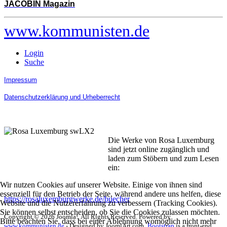
JACOBIN Magazin
www.kommunisten.de
Login
Suche
Impressum
Datenschutzerklärung und Urheberrecht
Die Werke von Rosa Luxemburg
sind jetzt online zugänglich und
laden zum Stöbern und zum Lesen
ein:
Wir nutzen Cookies auf unserer Website. Einige von ihnen sind
essenziell für den Betrieb der Seite, während andere uns helfen, diese
https://rosaluxemburgwerke.de/buecher
Website und die Nutzererfahrung zu verbessern (Tracking Cookies).
Sie können selbst entscheiden, ob Sie die Cookies zulassen möchten.
Copyright © 2026 Joomla!. All Rights Reserved. Powered by
Bitte beachten Sie, dass bei einer Ablehnung womöglich nicht mehr
www.kommunisten.de
- Designed by JoomlArt.com.
Bootstrap
is a front-end