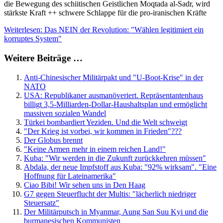
die Bewegung des schiitischen Geistlichen Moqtada al-Sadr, wird
stärkste Kraft ++ schwere Schlappe für die pro-iranischen Kräfte
Weiterlesen: Das NEIN der Revolution: "Wählen legitimiert ein
korruptes System"
Weitere Beiträge …
Anti-Chinesischer Militärpakt und "U-Boot-Krise" in der
NATO
USA: Republikaner ausmanöveriert. Repräsentantenhaus
billigt 3,5-Milliarden-Dollar-Haushaltsplan und ermöglicht
massiven sozialen Wandel
Türkei bombardiert Yeziden. Und die Welt schweigt
"Der Krieg ist vorbei, wir kommen in Frieden"???
Der Globus brennt
"Keine Armen mehr in einem reichen Land!"
Kuba: ″Wir werden in die Zukunft zurückkehren müssen″
Abdala, der neue Impfstoff aus Kuba: "92% wirksam". ″Eine
Hoffnung für Lateinamerika"
Ciao Bibi! Wir sehen uns in Den Haag
G7 gegen Steuerflucht der Multis: ″lächerlich niedriger
Steuersatz″
Der Militärputsch in Myanmar, Aung San Suu Kyi und die
burmanesischen Kommunisten