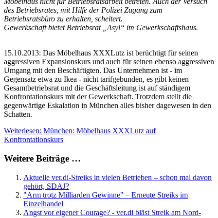
Möbelhaus nicht für Betriebsratsarbeit betreten. Auch der Versuch
des Betriebsrates, mit Hilfe der Polizei Zugang zum
Betriebsratsbüro zu erhalten, scheitert.
Gewerkschaft bietet Betriebsrat „Asyl“ im Gewerkschaftshaus.
15.10.2013: Das Möbelhaus XXXLutz ist berüchtigt für seinen
aggressiven Expansionskurs und auch für seinen ebenso aggressiven
Umgang mit den Beschäftigten. Das Unternehmen ist - im
Gegensatz etwa zu Ikea - nicht tarifgebunden, es gibt keinen
Gesamtbetriebsrat und die Geschäftsleitung ist auf ständigem
Konfrontationskurs mit der Gewerkschaft. Trotzdem stellt die
gegenwärtige Eskalation in München alles bisher dagewesen in den
Schatten.
Weiterlesen: München: Möbelhaus XXXLutz auf
Konfrontationskurs
Weitere Beiträge …
Aktuelle ver.di-Streiks in vielen Betrieben – schon mal davon
gehört, SDAJ?
"Arm trotz Milliarden Gewinne" – Erneute Streiks im
Einzelhandel
Angst vor eigener Courage? - ver.di bläst Streik am Nord-