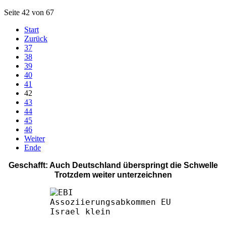
Seite 42 von 67
Start
Zurück
37
38
39
40
41
42
43
44
45
46
Weiter
Ende
Geschafft: Auch Deutschland überspringt die Schwelle
Trotzdem weiter unterzeichnen