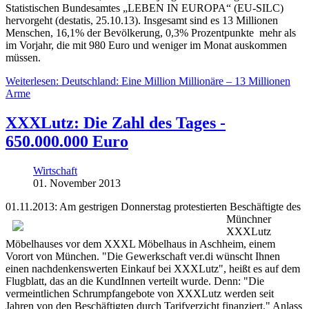
Statistischen Bundesamtes „LEBEN IN EUROPA“ (EU-SILC)
hervorgeht (destatis, 25.10.13). Insgesamt sind es 13 Millionen
Menschen, 16,1% der Bevölkerung, 0,3% Prozentpunkte mehr als
im Vorjahr, die mit 980 Euro und weniger im Monat auskommen
müssen.
Weiterlesen: Deutschland: Eine Million Millionäre – 13 Millionen
Arme
XXXLutz: Die Zahl des Tages -
650.000.000 Euro
Wirtschaft
01. November 2013
01.11.2013: Am gestrigen Donnerstag protestierten Besch
äftigte des
Münchner
XXXLutz
Möbelhauses vor dem XXXL Möbelhaus in Aschheim, einem
Vorort von München. "Die Gewerkschaft ver.di wünscht Ihnen
einen nachdenkenswerten Einkauf bei XXXLutz", heißt es auf dem
Flugblatt, das an die KundInnen verteilt wurde. Denn: "Die
vermeintlichen Schrumpfangebote von XXXLutz werden seit
Jahren von den Beschäftigten durch Tarifverzicht finanziert." Anlass