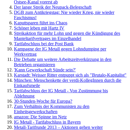
Ostsee-Kanal vorerst ab
Der lange Streik der Neupack-Belegschaft
DGB zum Antikriegstag: Nie wieder Krieg, nie wieder
Faschismus!
Kaputtsparen führt ins Chaos
Schöner leben mit Hartz IV
Streikaktion für mehr Lohn und gegen die Kündigung des
Manteltarifvertrages im Einzelhandel
Tarifabschluss bei der Post Bank
Kampagne der IG Metall gegen Lohndumping per
Werkvertrag
Die Debatte um weitere Arbeitszeitverkürzung in den
Betrieben organisieren
'Kann Gewerkschaft Sünde sein?'
Karstadt: Weisser Ritter entpuppt sich als "Brutalo-Kapitalist"
München: Menschenkette der verdi-KollegInnen durch die
Einkaufsmeile
Tarifabschluss der IG Metall - Von Zustimmung bis
Ablehnung
30-Stunden-Woche für Europa?
Zum Verhältnis der Kommunisten zu den
Einheitsgewerkschaften
amazon: Die Spinne im Netz
IG Metall - Tarifabschluss in Bayern
Metall-Tarifrunde 2013 – Aktionen gehen weiter