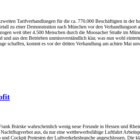
zweiten Tarifverhandlungen für die ca. 770.000 Beschäftigten in der ba
Metall zu einer Demonstration nach München vor den Verhandlungsort a
 zogen weit über 4.500 Menschen durch die Moosacher Straße im Mün
nd und aus den Betrieben unmissverständlich klar, was nun wohl eintre
ge schaffen, kommt es vor der dritten Verhandlung am achten Mai unv
fit
Frank Bsirske wahrscheinlich wenig neue Freunde in Hessen und Rheinl
 Nachtflugverbot aus, da nur eine wettbewerbsfähige Luftfahrt Arbeitspl
und Cockpit Protesten der Luftverkehrsbranche angeschlossen. Die k