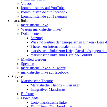
Videos
kommunistentv auf YouTube
kommunisten.de auf Facebook
kommunisten.de auf Telegram
marx. linke
marxistische linke
Warum marxistische linke?
Dokumente
Satzung
Wir sind Partner der Europäischen Linken - Lese 
Thesen zur internationalen Politik
marxistische linke zum Krieg Russlands gegen die
marxistische linke zum Ukraine-Konflikt
Mitglied werden
Spenden
marxistische linke auf Twitter
marxistische linke auf facebook
Service
Marxistische Theorie
Marxistische Theorie - Klassiker
Integrativer Marxismus
Referate
Downloads
Logo marxistische linke
Flugblätter | Druckvorlagen