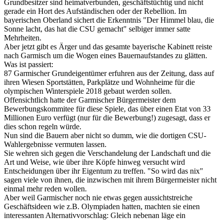
Grundbesitzer sind heimatverbunden, geschäftstüchtig und nicht
gerade ein Hort des Aufständischen oder der Rebellion. Im
bayerischen Oberland sichert die Erkenntnis "Der Himmel blau, die
Sonne lacht, das hat die CSU gemacht" selbiger immer satte
Mehrheiten.
Aber jetzt gibt es Ärger und das gesamte bayerische Kabinett reiste
nach Garmisch um die Wogen eines Bauernaufstandes zu glätten.
Was ist passiert:
87 Garmischer Grundeigentümer erfuhren aus der Zeitung, dass auf
ihren Wiesen Sportstätten, Parkplätze und Wohnheime für die
olympischen Winterspiele 2018 gebaut werden sollen.
Offensichtlich hatte der Garmischer Bürgermeister dem
Bewerbungskommitee für diese Spiele, das über einen Etat von 33
Millionen Euro verfügt (nur für die Bewerbung!) zugesagt, dass er
dies schon regeln würde.
Nun sind die Bauern aber nicht so dumm, wie die dortigen CSU-
Wahlergebnisse vermuten lassen.
Sie wehren sich gegen die Verschandelung der Landschaft und die
Art und Weise, wie über ihre Köpfe hinweg versucht wird
Entscheidungen über ihr Eigentum zu treffen. "So wird das nix"
sagen viele von ihnen, die inzwischen mit ihrem Bürgermeister nicht
einmal mehr reden wollen.
Aber weil Garmischer noch nie etwas gegen aussichtstreiche
Geschäftsideen wie z.B. Olympiaden hatten, machten sie einen
interessanten Alternativvorschlag: Gleich nebenan läge ein