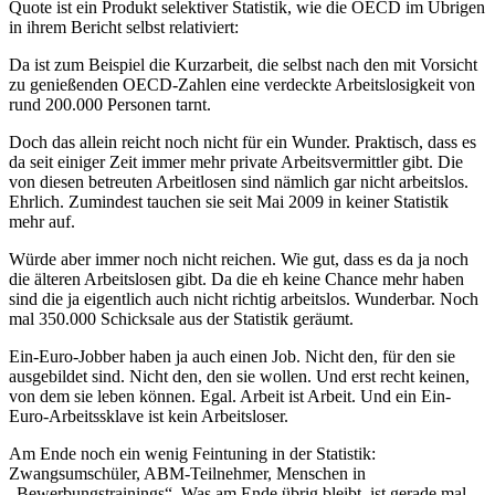
Quote ist ein Produkt selektiver Statistik, wie die OECD im Übrigen
in ihrem Bericht selbst relativiert:
Da ist zum Beispiel die Kurzarbeit, die selbst nach den mit Vorsicht
zu genießenden OECD-Zahlen eine verdeckte Arbeitslosigkeit von
rund 200.000 Personen tarnt.
Doch das allein reicht noch nicht für ein Wunder. Praktisch, dass es
da seit einiger Zeit immer mehr private Arbeitsvermittler gibt. Die
von diesen betreuten Arbeitlosen sind nämlich gar nicht arbeitslos.
Ehrlich. Zumindest tauchen sie seit Mai 2009 in keiner Statistik
mehr auf.
Würde aber immer noch nicht reichen. Wie gut, dass es da ja noch
die älteren Arbeitslosen gibt. Da die eh keine Chance mehr haben
sind die ja eigentlich auch nicht richtig arbeitslos. Wunderbar. Noch
mal 350.000 Schicksale aus der Statistik geräumt.
Ein-Euro-Jobber haben ja auch einen Job. Nicht den, für den sie
ausgebildet sind. Nicht den, den sie wollen. Und erst recht keinen,
von dem sie leben können. Egal. Arbeit ist Arbeit. Und ein Ein-
Euro-Arbeitssklave ist kein Arbeitsloser.
Am Ende noch ein wenig Feintuning in der Statistik:
Zwangsumschüler, ABM-Teilnehmer, Menschen in
„Bewerbungstrainings“. Was am Ende übrig bleibt, ist gerade mal