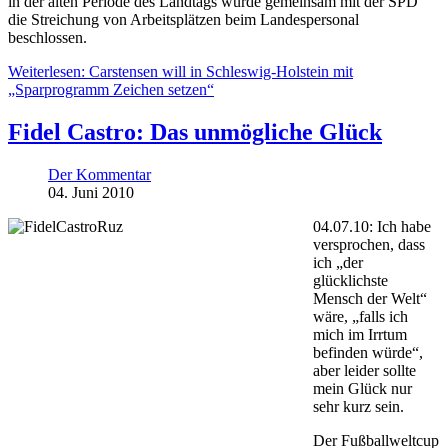
in der alten Periode des Landtags wurde gemeinsam mit der SPD
die Streichung von Arbeitsplätzen beim Landespersonal
beschlossen.
Weiterlesen: Carstensen will in Schleswig-Holstein mit
„Sparprogramm Zeichen setzen“
Fidel Castro: Das unmögliche Glück
Der Kommentar
04. Juni 2010
04.07.10: Ich habe
versprochen, dass
ich „der
glücklichste
Mensch der Welt“
wäre, „falls ich
mich im Irrtum
befinden würde“,
aber leider sollte
mein Glück nur
sehr kurz sein.
Der Fußballweltcup