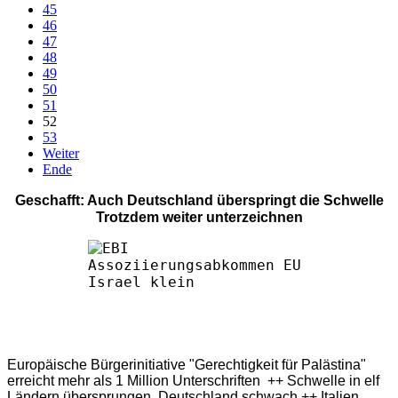
45
46
47
48
49
50
51
52
53
Weiter
Ende
Geschafft: Auch Deutschland überspringt die Schwelle
Trotzdem weiter unterzeichnen
Europäische Bürgerinitiative "Gerechtigkeit für Palästina"
erreicht mehr als 1 Million Unterschriften ++ Schwelle in elf
Ländern übersprungen, Deutschland schwach ++ Italien