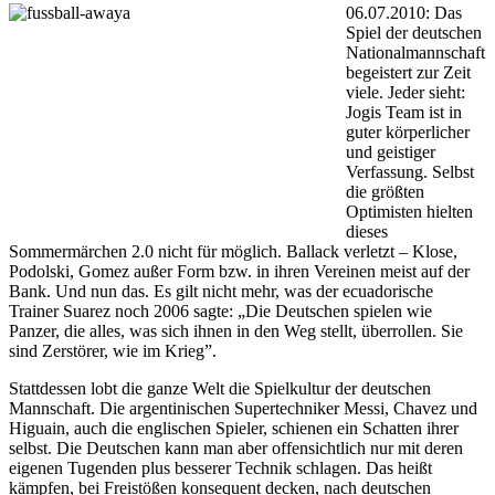
06.07.2010: Das
Spiel der deutschen
Nationalmannschaft
begeistert zur Zeit
viele. Jeder sieht:
Jogis Team ist in
guter körperlicher
und geistiger
Verfassung. Selbst
die größten
Optimisten hielten
dieses
Sommermärchen 2.0 nicht für möglich. Ballack verletzt – Klose,
Podolski, Gomez außer Form bzw. in ihren Vereinen meist auf der
Bank. Und nun das. Es gilt nicht mehr, was der ecuadorische
Trainer Suarez noch 2006 sagte: „Die Deutschen spielen wie
Panzer, die alles, was sich ihnen in den Weg stellt, überrollen. Sie
sind Zerstörer, wie im Krieg”.
Stattdessen lobt die ganze Welt die Spielkultur der deutschen
Mannschaft. Die argentinischen Supertechniker Messi, Chavez und
Higuain, auch die englischen Spieler, schienen ein Schatten ihrer
selbst. Die Deutschen kann man aber offensichtlich nur mit deren
eigenen Tugenden plus besserer Technik schlagen. Das heißt
kämpfen, bei Freistößen konsequent decken, nach deutschen