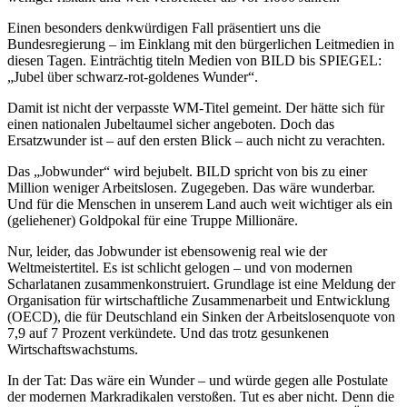
Einen besonders denkwürdigen Fall präsentiert uns die
Bundesregierung – im Einklang mit den bürgerlichen Leitmedien in
diesen Tagen. Einträchtig titeln Medien von BILD bis SPIEGEL:
„Jubel über schwarz-rot-goldenes Wunder“.
Damit ist nicht der verpasste WM-Titel gemeint. Der hätte sich für
einen nationalen Jubeltaumel sicher angeboten. Doch das
Ersatzwunder ist – auf den ersten Blick – auch nicht zu verachten.
Das „Jobwunder“ wird bejubelt. BILD spricht von bis zu einer
Million weniger Arbeitslosen. Zugegeben. Das wäre wunderbar.
Und für die Menschen in unserem Land auch weit wichtiger als ein
(geliehener) Goldpokal für eine Truppe Millionäre.
Nur, leider, das Jobwunder ist ebensowenig real wie der
Weltmeistertitel. Es ist schlicht gelogen – und von modernen
Scharlatanen zusammenkonstruiert. Grundlage ist eine Meldung der
Organisation für wirtschaftliche Zusammenarbeit und Entwicklung
(OECD), die für Deutschland ein Sinken der Arbeitslosenquote von
7,9 auf 7 Prozent verkündete. Und das trotz gesunkenen
Wirtschaftswachstums.
In der Tat: Das wäre ein Wunder – und würde gegen alle Postulate
der modernen Markradikalen verstoßen. Tut es aber nicht. Denn die