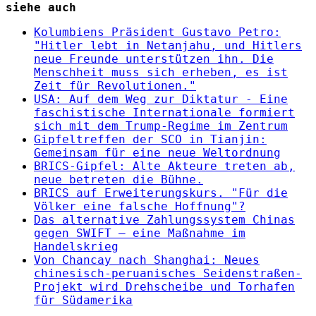
siehe auch
Kolumbiens Präsident Gustavo Petro:
"Hitler lebt in Netanjahu, und Hitlers
neue Freunde unterstützen ihn. Die
Menschheit muss sich erheben, es ist
Zeit für Revolutionen."
USA: Auf dem Weg zur Diktatur - Eine
faschistische Internationale formiert
sich mit dem Trump-Regime im Zentrum
Gipfeltreffen der SCO in Tianjin:
Gemeinsam für eine neue Weltordnung
BRICS-Gipfel: Alte Akteure treten ab,
neue betreten die Bühne.
BRICS auf Erweiterungskurs. "Für die
Völker eine falsche Hoffnung"?
Das alternative Zahlungssystem Chinas
gegen SWIFT – eine Maßnahme im
Handelskrieg
Von Chancay nach Shanghai: Neues
chinesisch-peruanisches Seidenstraßen-
Projekt wird Drehscheibe und Torhafen
für Südamerika