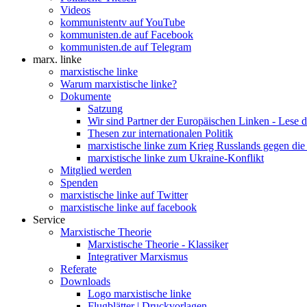
Videos
kommunistentv auf YouTube
kommunisten.de auf Facebook
kommunisten.de auf Telegram
marx. linke
marxistische linke
Warum marxistische linke?
Dokumente
Satzung
Wir sind Partner der Europäischen Linken - Lese 
Thesen zur internationalen Politik
marxistische linke zum Krieg Russlands gegen die
marxistische linke zum Ukraine-Konflikt
Mitglied werden
Spenden
marxistische linke auf Twitter
marxistische linke auf facebook
Service
Marxistische Theorie
Marxistische Theorie - Klassiker
Integrativer Marxismus
Referate
Downloads
Logo marxistische linke
Flugblätter | Druckvorlagen