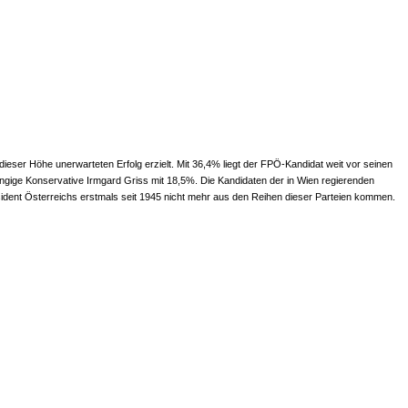
ieser Höhe unerwarteten Erfolg erzielt. Mit 36,4% liegt der FPÖ-Kandidat weit vor seinen
hängige Konservative Irmgard Griss mit 18,5%. Die Kandidaten der in Wien regierenden
ident Österreichs erstmals seit 1945 nicht mehr aus den Reihen dieser Parteien kommen.