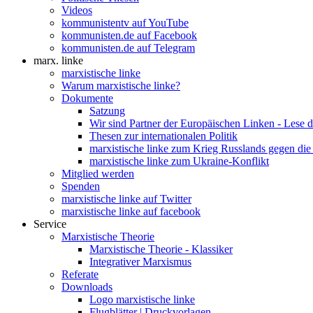
Videos
kommunistentv auf YouTube
kommunisten.de auf Facebook
kommunisten.de auf Telegram
marx. linke
marxistische linke
Warum marxistische linke?
Dokumente
Satzung
Wir sind Partner der Europäischen Linken - Lese 
Thesen zur internationalen Politik
marxistische linke zum Krieg Russlands gegen die
marxistische linke zum Ukraine-Konflikt
Mitglied werden
Spenden
marxistische linke auf Twitter
marxistische linke auf facebook
Service
Marxistische Theorie
Marxistische Theorie - Klassiker
Integrativer Marxismus
Referate
Downloads
Logo marxistische linke
Flugblätter | Druckvorlagen