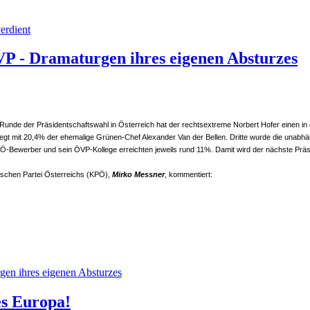
erdient
 - Dramaturgen ihres eigenen Absturzes
 Runde der Präsidentschaftswahl in Österreich hat der rechtsextreme Norbert Hofer einen in d
 liegt mit 20,4% der ehemalige Grünen-Chef Alexander Van der Bellen. Dritte wurde die unab
PÖ-Bewerber und sein ÖVP-Kollege erreichten jeweils rund 11%. Damit wird der nächste Präs
schen Partei Österreichs (KPÖ),
Mirko Messner
, kommentiert:
en ihres eigenen Absturzes
es Europa!