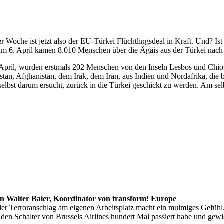
er Woche ist jetzt also der EU-Türkei Flüchtlingsdeal in Kraft. Und? Ist
m 6. April kamen 8.010 Menschen über die Ägäis aus der Türkei nach
pril, wurden erstmals 202 Menschen von den Inseln Lesbos und Chios 
stan, Afghanistan, dem Irak, dem Iran, aus Indien und Nordafrika, die b
selbst darum ersucht, zurück in die Türkei geschickt zu werden. Am se
n Walter Baier, Koordinator von transform! Europe
ler Terroranschlag am eigenen Arbeitsplatz macht ein mulmiges Gefühl.
h den Schalter von Brussels Airlines hundert Mal passiert habe und gew