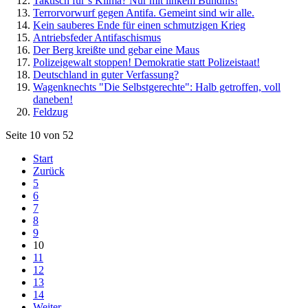
Taktisch für’s Klima? Nur mit linkem Bündnis!
Terrorvorwurf gegen Antifa. Gemeint sind wir alle.
Kein sauberes Ende für einen schmutzigen Krieg
Antriebsfeder Antifaschismus
Der Berg kreißte und gebar eine Maus
Polizeigewalt stoppen! Demokratie statt Polizeistaat!
Deutschland in guter Verfassung?
Wagenknechts "Die Selbstgerechte": Halb getroffen, voll
daneben!
Feldzug
Seite 10 von 52
Start
Zurück
5
6
7
8
9
10
11
12
13
14
Weiter