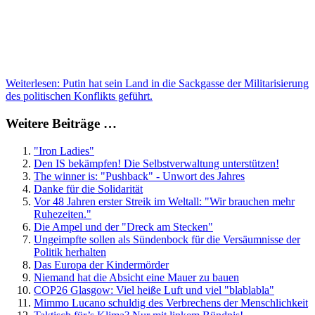
Weiterlesen: Putin hat sein Land in die Sackgasse der Militarisierung
des politischen Konflikts geführt.
Weitere Beiträge …
"Iron Ladies"
Den IS bekämpfen! Die Selbstverwaltung unterstützen!
The winner is: "Pushback" - Unwort des Jahres
Danke für die Solidarität
Vor 48 Jahren erster Streik im Weltall: "Wir brauchen mehr
Ruhezeiten."
Die Ampel und der "Dreck am Stecken"
Ungeimpfte sollen als Sündenbock für die Versäumnisse der
Politik herhalten
Das Europa der Kindermörder
Niemand hat die Absicht eine Mauer zu bauen
COP26 Glasgow: Viel heiße Luft und viel "blablabla"
Mimmo Lucano schuldig des Verbrechens der Menschlichkeit