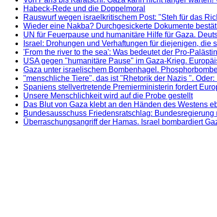
Habeck-Rede und die Doppelmoral
Rauswurf wegen israelkritischem Post: "Steh für das Ric
Wieder eine Nakba? Durchgesickerte Dokumente bestätig
UN für Feuerpause und humanitäre Hilfe für Gaza. Deuts
Israel: Drohungen und Verhaftungen für diejenigen, die 
'From the river to the sea': Was bedeutet der Pro-Paläst
USA gegen "humanitäre Pause" im Gaza-Krieg. Europäische
Gaza unter israelischem Bombenhagel. Phosphorbombe
"menschliche Tiere", das ist "Rhetorik der Nazis ". Oder
Spaniens stellvertretende Premierministerin fordert Eu
Unsere Menschlichkeit wird auf die Probe gestellt
Das Blut von Gaza klebt an den Händen des Westens eb
Bundesausschuss Friedensratschlag: Bundesregierung m
Überraschungsangriff der Hamas. Israel bombardiert Ga