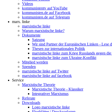
Videos
kommunistentv auf YouTube
kommunisten.de auf Facebook
kommunisten.de auf Telegram
marx. linke
marxistische linke
Warum marxistische linke?
Dokumente
Satzung
Wir sind Partner der Europäischen Linken - Lese 
Thesen zur internationalen Politik
marxistische linke zum Krieg Russlands gegen die
marxistische linke zum Ukraine-Konflikt
Mitglied werden
Spenden
marxistische linke auf Twitter
marxistische linke auf facebook
Service
Marxistische Theorie
Marxistische Theorie - Klassiker
Integrativer Marxismus
Referate
Downloads
Logo marxistische linke
Flugblätter | Druckvorlagen