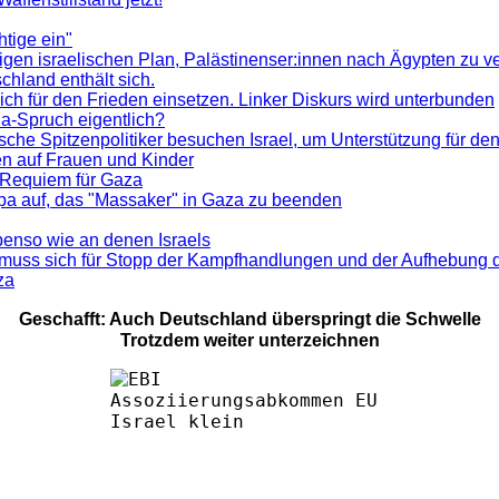
htige ein"
en israelischen Plan, Palästinenser:innen nach Ägypten zu ve
chland enthält sich.
sich für den Frieden einsetzen. Linker Diskurs wird unterbunden
ina-Spruch eigentlich?
 Spitzenpolitiker besuchen Israel, um Unterstützung für den K
n auf Frauen und Kinder
: Requiem für Gaza
ropa auf, das "Massaker" in Gaza zu beenden
enso wie an denen Israels
uss sich für Stopp der Kampfhandlungen und der Aufhebung de
za
Geschafft: Auch Deutschland überspringt die Schwelle
Trotzdem weiter unterzeichnen