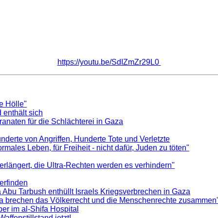
https://youtu.be/SdIZmZr29L0
e Hölle"
enthält sich
ranaten für die Schlächterei in Gaza
nderte von Angriffen, Hunderte Tote und Verletzte
rmales Leben, für Freiheit - nicht dafür, Juden zu töten"
rlängert, die Ultra-Rechten werden es verhindern"
erfinden
a Abu Tarbush enthüllt Israels Kriegsverbrechen in Gaza
aza brechen das Völkerrecht und die Menschenrechte zusammen"
r im al-Shifa Hospital
affenstillstand jetzt!