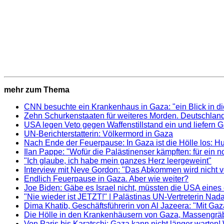
mehr zum Thema
CNN besuchte ein Krankenhaus in Gaza: "ein Blick in di
Zehn Schurkenstaaten für weiteres Morden. Deutschland 
USA legen Veto gegen Waffenstillstand ein und liefern G
UN-Berichterstatterin: Völkermord in Gaza
Nach Ende der Feuerpause: In Gaza ist die Hölle los: Hu
Ilan Pappe: "Wofür die Palästinenser kämpften: für ein no
"Ich glaube, ich habe mein ganzes Herz leergeweint"
Interview mit Neve Gordon: "Das Abkommen wird nicht ve
Endlich Feuerpause in Gaza. Aber wie weiter?
Joe Biden: Gäbe es Israel nicht, müssten die USA eines 
"Nie wieder ist JETZT!" | Palästinas UN-Vertreterin Nad
Dima Khatib, Geschäftsführerin von Al Jazeera: "Mit G
Die Hölle in den Krankenhäusern von Gaza, Massengräbe
Von Paris bis Karatschi: Gaza kann nicht länger warten! W