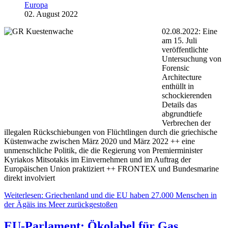
Europa
02. August 2022
02.08.2022: Eine
am 15. Juli
veröffentlichte
Untersuchung von
Forensic
Architecture
enthüllt in
schockierenden
Details das
abgrundtiefe
Verbrechen der
illegalen Rückschiebungen von Flüchtlingen durch die griechische
Küstenwache zwischen März 2020 und März 2022 ++ eine
unmenschliche Politik, die die Regierung von Premierminister
Kyriakos Mitsotakis im Einvernehmen und im Auftrag der
Europäischen Union praktiziert ++ FRONTEX und Bundesmarine
direkt involviert
Weiterlesen: Griechenland und die EU haben 27.000 Menschen in
der Ägäis ins Meer zurückgestoßen
EU-Parlament: Ökolabel für Gas,