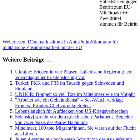
Enhedslisten gegen
Beitritt zum EU-
Militärpakt ++
Zweidrittel
stimmen für Beitritt
Weiterlesen: Dänemark stimmt in Anti-Putin-Stimmung für
militärische Zusammenarbeit mit der EU
Weitere Beiträge …
Ukraine: Frieden in vier Phasen. Italienische Regierung legt
Vorschlag einer Friedenslösung vor
Türkei: PKK und F35 im Tausch gegen Schweden und
Finnland
UNHCR: Doppelt so viel Tote im Mittelmeer wie im Vorjahr
"Arbeitet wie ein Geheimdienst" – Sea-Watch verklagt
Frontex. Frontex-Chef zurückgetreten.
Lebenslänglich für Aufdecken von US-Kriegsverbrechen
Selenskyj spricht vor dem griechischen Parlament. Begleitet
von zwei Nazis des Asow-Bataillons
Mittelmeer, 100 tote Migrant*innen. Sie waren auf der Flucht
aus Libyen.
Julian Assange nur noch einen Schritt von der Auslieferung