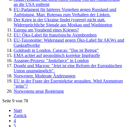
an die USA entfernt
EU-Parlament für härteres Vorgehen gegen Russland und
Aufrüstung. Marc Botenga zum Verhalten der Linken.
Der Krieg in der Ukraine findet (vorerst) nicht statt.
Widersprüchliche Signale aus Moskau und Washington
Europa am Vorabend eines Krieges?
EU: Öko-Label für französische Atombomben
EU-Taxonomie: Widerstand gegen Öko-Label für AKWs und
Gaskraftwerke
Goldraub in London. Caracas: "Das ist Betrug"
EMA achtet auf geopolitisch korrekte Impfstoffe
Assange-Prozess: "Justizfarce" in London
Draghi und Macron: "Jetzt ist eine Reform der Europäischen
Union unumgänglich".
Norwegen: Moderate Änderungen
EU in der Frage der Energiekrise gespalten. Wird Atomstrom
"grün"?
Norwegens neue Regierung
Seite 9 von 78
Start
Zurück
4
5