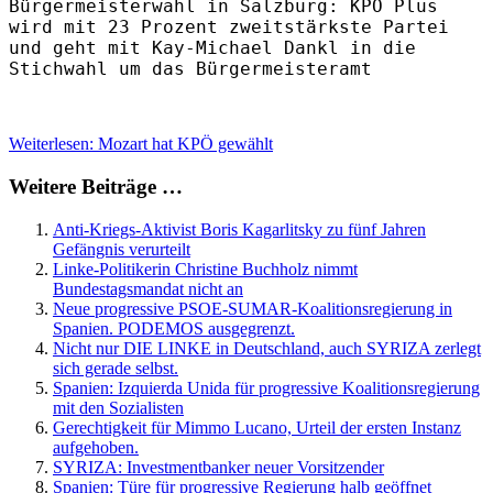
Bürgermeisterwahl in Salzburg: KPÖ Plus
wird mit 23 Prozent zweitstärkste Partei
und geht mit Kay-Michael Dankl in die
Stichwahl um das Bürgermeisteramt
Weiterlesen: Mozart hat KPÖ gewählt
Weitere Beiträge …
Anti-Kriegs-Aktivist Boris Kagarlitsky zu fünf Jahren
Gefängnis verurteilt
Linke-Politikerin Christine Buchholz nimmt
Bundestagsmandat nicht an
Neue progressive PSOE-SUMAR-Koalitionsregierung in
Spanien. PODEMOS ausgegrenzt.
Nicht nur DIE LINKE in Deutschland, auch SYRIZA zerlegt
sich gerade selbst.
Spanien: Izquierda Unida für progressive Koalitionsregierung
mit den Sozialisten
Gerechtigkeit für Mimmo Lucano, Urteil der ersten Instanz
aufgehoben.
SYRIZA: Investmentbanker neuer Vorsitzender
Spanien: Türe für progressive Regierung halb geöffnet