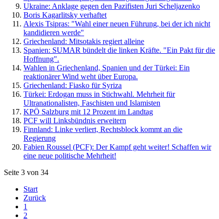
Ukraine: Anklage gegen den Pazifisten Juri Scheljazenko
Boris Kagarlitsky verhaftet
Alexis Tsipras: "Wahl einer neuen Führung, bei der ich nicht
kandidieren werde"
Griechenland: Mitsotakis regiert alleine
Spanien: SUMAR bündelt die linken Kräfte. "Ein Pakt für die
Hoffnung".
Wahlen in Griechenland, Spanien und der Türkei: Ein
reaktionärer Wind weht über Europa.
Griechenland: Fiasko für Syriza
Türkei: Erdogan muss in Stichwahl. Mehrheit für
Ultranationalisten, Faschisten und Islamisten
KPÖ Salzburg mit 12 Prozent im Landtag
PCF will Linksbündnis erweitern
Finnland: Linke verliert, Rechtsblock kommt an die
Regierung
Fabien Roussel (PCF): Der Kampf geht weiter! Schaffen wir
eine neue politische Mehrheit!
Seite 3 von 34
Start
Zurück
1
2